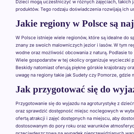
Dzieci mogą uczestniczyć w różnych zajęciach, takich 
produktów. Tego rodzaju doświadczenia rozwijają ich u
Jakie regiony w Polsce są na
W Polsce istnieje wiele regionów, które są idealne do 
znany ze swoich malowniczych jezior i lasów. W tym r
wodne oraz możliwość obcowania z naturą. Podlasie to 
Wiele gospodarstw w tej okolicy organizuje wycieczki 
Beskidy natomiast oferują piękne górskie krajobrazy o
uwagę na regiony takie jak Sudety czy Pomorze, gdzie 
Jak przygotować się do wyja
Przygotowanie się do wyjazdu na agroturystykę z dzieć
oraz sprawdzić dostępność miejsc noclegowych w wybr
ofertą atrakcji i zajęć dostępnych na miejscu, aby dos
dostosowanym do pory roku oraz warunków atmosferycz
przeciwdeszczową na wypadek nieprzewidzianych waru