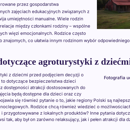
erowane przez gospodarstwa
óżnych zajęciach edukacyjnych związanych z
wija umiejętności manualne. Wiele rodzin
elacje między członkami rodziny – wspólne
szych więzi emocjonalnych. Rodzice często
lub znajomych, co ułatwia innym rodzinom wybór odpowiednieg
 dotyczące agroturystyki z dziećm
tyki z dziećmi przed podjęciem decyzji o
Fotografia 
t to dotyczące bezpieczeństwa dzieci
z dostępności atrakcji dostosowanych do
zajęcia będą dostępne dla dzieci oraz czy
pojawia się również pytanie o to, jakie regiony Polski są najlep
h noclegowych. Rodzice chcą również wiedzieć o możliwościac
i przygotowywane z lokalnych produktów? Inne pytania dotyczą
 tak, aby był on zarówno relaksujący, jak i pełen atrakcji dla dz