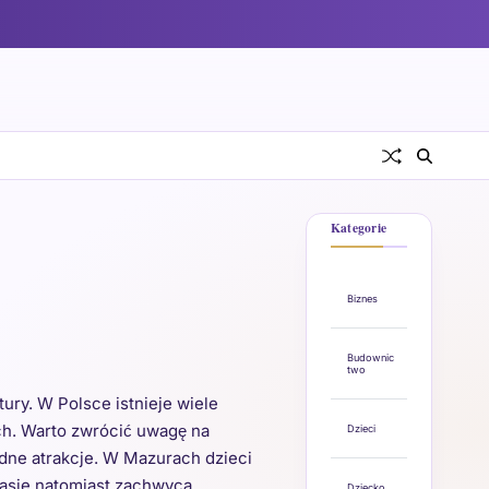
Kategorie
Biznes
Budownic
two
ury. W Polsce istnieje wiele
ch. Warto zwrócić uwagę na
Dzieci
odne atrakcje. W Mazurach dzieci
lasie natomiast zachwyca
Dziecko