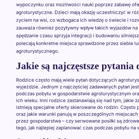
wypoczynku oraz możliwości nauki poprzez zabawę of
agroturystyczne. Dzieci mają okazję uczestniczyć w r
życiem na wsi, co wzbogaca ich wiedzę o świecie i roz
zauważa również pozytywny wpływ takich wyjazdów na r
spędzanie czasu sprzyja integracji i budowaniu silniej
polecają konkretne miejsca sprawdzone przez siebie 
agroturystycznego.
Jakie są najczęstsze pytania
Rodzice często mają wiele pytań dotyczących agroturys
wyjeździe. Jednym z najczęściej zadawanych pytań jes
podczas pobytu w gospodarstwie agroturystycznym ora
ich wieku. Inni rodzice zastanawiają się nad tym, jakie 
istnieją specjalne oferty skierowane do rodzin. Często 
oraz jakie warunki panują w poszczególnych miejscac
przez gospodarstwa – czy serwowane posiłki są zdrowe 
tego, jak najlepiej zaplanować czas podczas pobytu na wsi