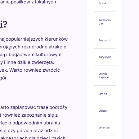
anie posiłków z lokalnych
Sport
Technolo
i?
gie
 najpopularniejszych kierunków,
Transport
erujących różnorodne atrakcje
rodą i bogactwem kulturowym.
Turystyka
i inne dzikie zwierzęta.
ówek. Warto również zwrócić
Ukryte
gór.
Zajawki
Uroda
warto zaplanować trasę podróży
Usługi
 również zapoznanie się z
iętać o odpowiednim ubraniu
Wnętrza
ie czy górach oraz odzież
cesoriach dla dzieci, takich