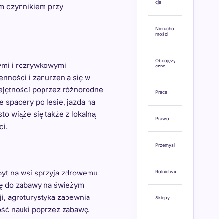
cja
nym czynnikiem przy
Nierucho
mości
Obcojęzy
nymi i rozrywkowymi
czne
nności i zanurzenia się w
iejętności poprzez różnorodne
Praca
 spacery po lesie, jazda na
to wiąże się także z lokalną
Prawo
ci.
Przemysł
obyt na wsi sprzyja zdrowemu
Rolnictwo
zję do zabawy na świeżym
ji, agroturystyka zapewnia
Sklepy
ość nauki poprzez zabawę.