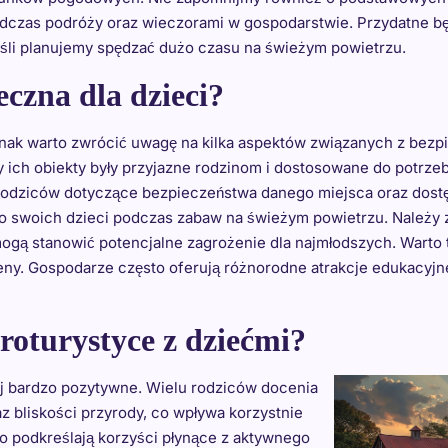
 podczas podróży oraz wieczorami w gospodarstwie. Przydatne b
eśli planujemy spędzać dużo czasu na świeżym powietrzu.
eczna dla dzieci?
jednak warto zwrócić uwagę na kilka aspektów związanych z be
y ich obiekty były przyjazne rodzinom i dostosowane do potrze
rodziców dotyczące bezpieczeństwa danego miejsca oraz dostę
stwo swoich dzieci podczas zabaw na świeżym powietrzu. Należ
gą stanowić potencjalne zagrożenie dla najmłodszych. Warto t
y. Gospodarze często oferują różnorodne atrakcje edukacyjne i
groturystyce z dziećmi?
aj bardzo pozytywne. Wielu rodziców docenia
 bliskości przyrody, co wpływa korzystnie
to podkreślają korzyści płynące z aktywnego