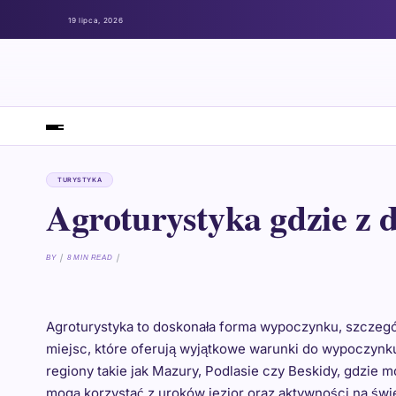
19 lipca, 2026
TURYSTYKA
Agroturystyka gdzie z 
BY
8 MIN READ
Agroturystyka to doskonała forma wypoczynku, szczególni
miejsc, które oferują wyjątkowe warunki do wypoczynku
regiony takie jak Mazury, Podlasie czy Beskidy, gdzie
mogą korzystać z uroków jezior oraz aktywności na świ