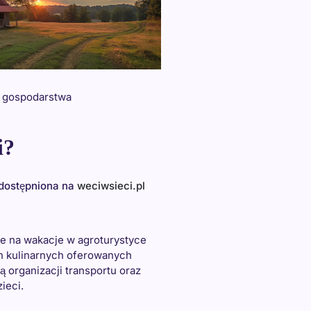
o gospodarstwa
i?
udostępniona na
weciwsieci.pl
sze na wakacje w agroturystyce
h kulinarnych oferowanych
 organizacji transportu oraz
ieci.