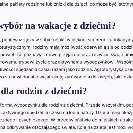
jalne pakiety rodzinne lub zniżki dla dzieci, co może być istot
wybór na wakacje z dziećmi?
, ponieważ łączy w sobie relaks w pięknej scenerii z edukacyj
turystycznym, rodziny mają możliwość oderwania się od codzie
m powietrzu, poznawać nowe przyjaźnie oraz rozwijać swoje um
a zdrowemu trybowi życia oraz aktywnemu wypoczynkowi. Wspólne
liwości spędzania czasu razem jako rodzina. Agroturystyka częs
o stanowi dodatkową atrakcję zarówno dla dorosłych, jak i dzie
 dla rodzin z dziećmi?
ną formą wypoczynku dla rodzin z dziećmi. Przede wszystkim, p
ść aktywnego spędzania czasu na łonie natury. Dzieci mają oka
ycznego i psychicznego. W przeciwieństwie do miejskich atrakc
a odkrywanie otaczającego świata. Kolejną zaletą jest możliw