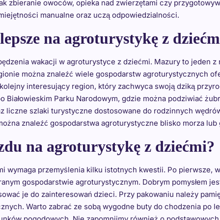
jak zbieranie owoców, opieka nad zwierzętami czy przygotowyw
miejętności manualne oraz uczą odpowiedzialności.
jlepsze na agroturystykę z dziećm
spędzenia wakacji w agroturystyce z dziećmi. Mazury to jeden z
egionie można znaleźć wiele gospodarstw agroturystycznych of
kolejny interesujący region, który zachwyca swoją dziką przy
po Białowieskim Parku Narodowym, gdzie można podziwiać żubry 
raz liczne szlaki turystyczne dostosowane do rodzinnych wędr
można znaleźć gospodarstwa agroturystyczne blisko morza lub 
zdu na agroturystykę z dziećmi?
mi wymaga przemyślenia kilku istotnych kwestii. Po pierwsze, 
anym gospodarstwie agroturystycznym. Dobrym pomysłem jest
tosować je do zainteresowań dzieci. Przy pakowaniu należy pam
nych. Warto zabrać ze sobą wygodne buty do chodzenia po les
nków pogodowych. Nie zapomnijmy również o podstawowych ak