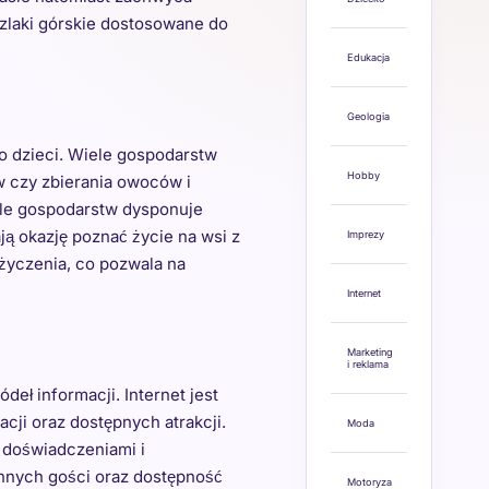
szlaki górskie dostosowane do
Edukacja
Geologia
do dzieci. Wiele gospodarstw
Hobby
w czy zbierania owoców i
iele gospodarstw dysponuje
ją okazję poznać życie na wsi z
Imprezy
ożyczenia, co pozwala na
Internet
Marketing
i reklama
eł informacji. Internet jest
cji oraz dostępnych atrakcji.
Moda
 doświadczeniami i
nnych gości oraz dostępność
Motoryza