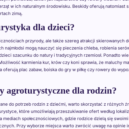
erząt w ich naturalnym środowisku. Beskidy oferują natomiast 
rtach zimą.
rystyka dla dzieci?
icznościach przyrody, ale także szereg atrakcji skierowanych 
ch najmłodsi mogą nauczyć się pieczenia chleba, robienia seró
ą dzieci szacunku do natury i tradycyjnych rzemiosł. Ponadto w
 Możliwość karmienia kur, krów czy koni sprawia, że maluchy ma
a oferują plac zabaw, boiska do gry w piłkę czy rowery do wyp
ty agroturystyczne dla rodzin?
e do potrzeb rodzin z dziećmi, warto skorzystać z różnych źród
rystyce, które umożliwiają przeszukiwanie ofert według lokaliza
a mediach społecznościowych, gdzie rodzice dzielą się swoimi
znych. Przy wyborze miejsca warto zwrócić uwagę na opinie i