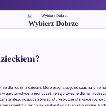
Wybierz Dobrze
dzieckiem?
e dla rodzin z dziećmi, które pragną spędzić czas na łonie nat
 w agroturystyce, a jednocześnie są przyjazne dla najmłodszy
 można znaleźć gospodarstwa agroturystyczne oferujące różnor
eżym powietrzu, takich jak kajakarstwo czy rowery wodne. Pod