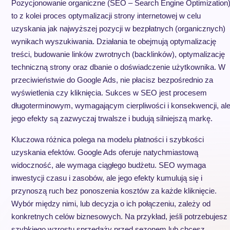
Pozycjonowanie organiczne (SEO – Search Engine Optimization
to z kolei proces optymalizacji strony internetowej w celu
uzyskania jak najwyższej pozycji w bezpłatnych (organicznych)
wynikach wyszukiwania. Działania te obejmują optymalizację
treści, budowanie linków zwrotnych (backlinków), optymalizację
techniczną strony oraz dbanie o doświadczenie użytkownika. W
przeciwieństwie do Google Ads, nie płacisz bezpośrednio za
wyświetlenia czy kliknięcia. Sukces w SEO jest procesem
długoterminowym, wymagającym cierpliwości i konsekwencji, al
jego efekty są zazwyczaj trwalsze i budują silniejszą markę.
Kluczowa różnica polega na modelu płatności i szybkości
uzyskania efektów. Google Ads oferuje natychmiastową
widoczność, ale wymaga ciągłego budżetu. SEO wymaga
inwestycji czasu i zasobów, ale jego efekty kumulują się i
przynoszą ruch bez ponoszenia kosztów za każde kliknięcie.
Wybór między nimi, lub decyzja o ich połączeniu, zależy od
konkretnych celów biznesowych. Na przykład, jeśli potrzebujesz
szybkiego wzrostu sprzedaży przed sezonem lub chcesz