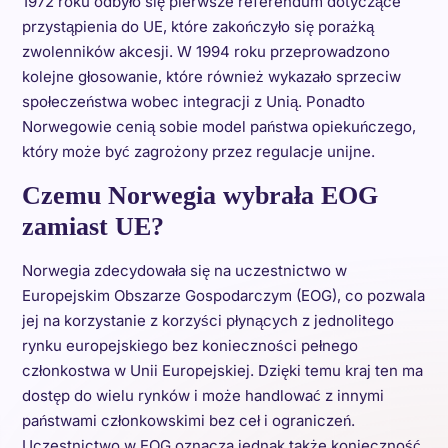
1972 roku odbyło się pierwsze referendum dotyczące
przystąpienia do UE, które zakończyło się porażką
zwolenników akcesji. W 1994 roku przeprowadzono
kolejne głosowanie, które również wykazało sprzeciw
społeczeństwa wobec integracji z Unią. Ponadto
Norwegowie cenią sobie model państwa opiekuńczego,
który może być zagrożony przez regulacje unijne.
Czemu Norwegia wybrała EOG
zamiast UE?
Norwegia zdecydowała się na uczestnictwo w
Europejskim Obszarze Gospodarczym (EOG), co pozwala
jej na korzystanie z korzyści płynących z jednolitego
rynku europejskiego bez konieczności pełnego
członkostwa w Unii Europejskiej. Dzięki temu kraj ten ma
dostęp do wielu rynków i może handlować z innymi
państwami członkowskimi bez ceł i ograniczeń.
Uczestnictwo w EOG oznacza jednak także konieczność