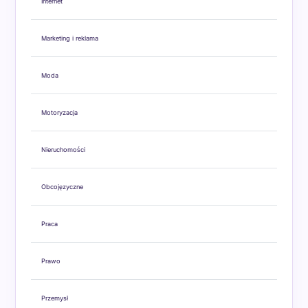
Internet
Marketing i reklama
Moda
Motoryzacja
Nieruchomości
Obcojęzyczne
Praca
Prawo
Przemysł