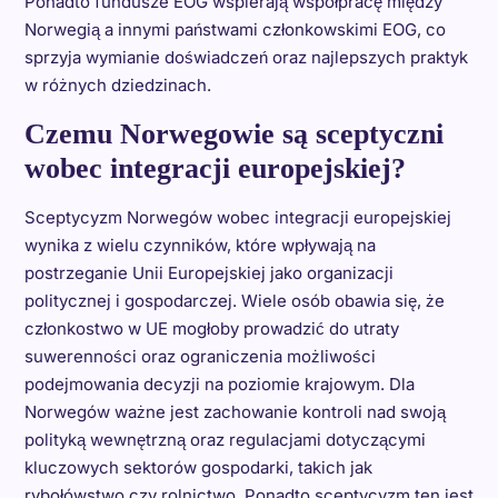
Ponadto fundusze EOG wspierają współpracę między
Norwegią a innymi państwami członkowskimi EOG, co
sprzyja wymianie doświadczeń oraz najlepszych praktyk
w różnych dziedzinach.
Czemu Norwegowie są sceptyczni
wobec integracji europejskiej?
Sceptycyzm Norwegów wobec integracji europejskiej
wynika z wielu czynników, które wpływają na
postrzeganie Unii Europejskiej jako organizacji
politycznej i gospodarczej. Wiele osób obawia się, że
członkostwo w UE mogłoby prowadzić do utraty
suwerenności oraz ograniczenia możliwości
podejmowania decyzji na poziomie krajowym. Dla
Norwegów ważne jest zachowanie kontroli nad swoją
polityką wewnętrzną oraz regulacjami dotyczącymi
kluczowych sektorów gospodarki, takich jak
rybołówstwo czy rolnictwo. Ponadto sceptycyzm ten jest