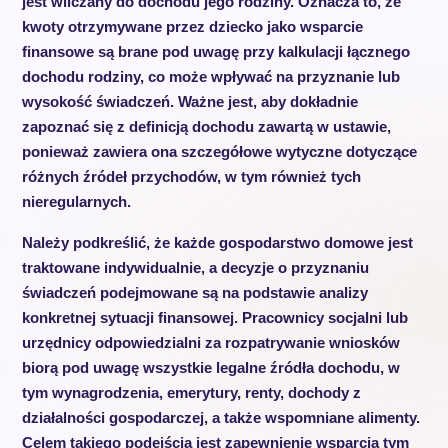
jest wliczany do dochodu jego rodziny. Oznacza to, że
kwoty otrzymywane przez dziecko jako wsparcie
finansowe są brane pod uwagę przy kalkulacji łącznego
dochodu rodziny, co może wpływać na przyznanie lub
wysokość świadczeń. Ważne jest, aby dokładnie
zapoznać się z definicją dochodu zawartą w ustawie,
ponieważ zawiera ona szczegółowe wytyczne dotyczące
różnych źródeł przychodów, w tym również tych
nieregularnych.
Należy podkreślić, że każde gospodarstwo domowe jest
traktowane indywidualnie, a decyzje o przyznaniu
świadczeń podejmowane są na podstawie analizy
konkretnej sytuacji finansowej. Pracownicy socjalni lub
urzędnicy odpowiedzialni za rozpatrywanie wniosków
biorą pod uwagę wszystkie legalne źródła dochodu, w
tym wynagrodzenia, emerytury, renty, dochody z
działalności gospodarczej, a także wspomniane alimenty.
Celem takiego podejścia jest zapewnienie wsparcia tym