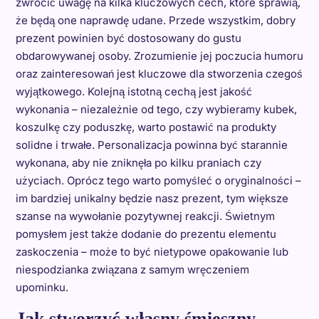
zwrócić uwagę na kilka kluczowych cech, które sprawią,
że będą one naprawdę udane. Przede wszystkim, dobry
prezent powinien być dostosowany do gustu
obdarowywanej osoby. Zrozumienie jej poczucia humoru
oraz zainteresowań jest kluczowe dla stworzenia czegoś
wyjątkowego. Kolejną istotną cechą jest jakość
wykonania – niezależnie od tego, czy wybieramy kubek,
koszulkę czy poduszkę, warto postawić na produkty
solidne i trwałe. Personalizacja powinna być starannie
wykonana, aby nie zniknęła po kilku praniach czy
użyciach. Oprócz tego warto pomyśleć o oryginalności –
im bardziej unikalny będzie nasz prezent, tym większe
szanse na wywołanie pozytywnej reakcji. Świetnym
pomysłem jest także dodanie do prezentu elementu
zaskoczenia – może to być nietypowe opakowanie lub
niespodzianka związana z samym wręczeniem
upominku.
Jak stworzyć własny śmieszny