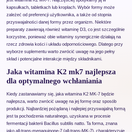
kapsułkach, tabletkach lub kroplach. Wybór formy może
zależeć od preferencji użytkownika, a także od stopnia
przyswajalności danej formy przez organizm. Niektóre
preparaty zawierają również witaminę D3, co jest szczególnie
korzystne, ponieważ obie witaminy synergicznie działają na
rzecz zdrowia kości i układu odpornościowego. Dlatego przy
wyborze suplementu warto zwrócić uwagę na jego pełny
skład i potencjalne interakcje między składnikami.
Jaka witamina K2 mk7 najlepsza
dla optymalnego wchłaniania
Kiedy zastanawiamy się, jaka witamina K2 MK-7 będzie
najlepsza, warto zwrócić uwagę na jej formę oraz sposób
produkcji. Najbardziej pożądaną i najlepiej przyswajalną formą
jest ta pochodzenia naturalnego, uzyskana w procesie
fermentacji bakterii Bacillus subtilis natto. Ta forma, znana
jako all-trans-menaquinone-7 (all-trans-MK-7), charakteryzuje