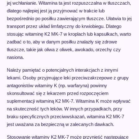
jej wchłanianie. Witamina ta jest rozpuszczalna w tłuszczach,
dlatego najlepiej jest ją przyjmować w trakcie lub
bezpośrednio po posiłku zawierającym tłuszcze. Ułatwia to jej
transport przez układ limfatyczny do krwiobiegu. Dlatego
stosując witaminę K2 MK-7 w kroplach lub kapsułkach, warto
zadbać o to, aby w danym posiłku znalazły się zdrowe
tłuszcze, takie jak oliwa z oliwek, awokado, orzechy czy
nasiona.
Należy pamiętać o potencjalnych interakcjach z innymi
lekami. Osoby przyjmujące leki przeciwzakrzepowe z grupy
antagonistów witaminy K (np. warfaryna) powinny
skonsultować się z lekarzem przed rozpoczęciem
suplementacji witaminą K2 MK-7. Witamina K może wpływać
na skuteczność tych leków. W innych przypadkach, przy
braku specyficznych przeciwwskazań, witamina K2 MK-7
jest uważana za bezpieczną w zalecanych dawkach.
Stosowanie witaminy K2 MK-7 może przynieść następujące