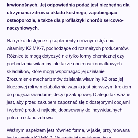
krwionośnych. Jej odpowiednia podaż jest niezbędna dla
utrzymania zdrowia układu kostnego, zapobiegając
osteoporozie, a także dla profilaktyki chorób sercowo-
naczyniowych.
Na rynku dostępne są suplementy o różnym stężeniu
witaminy K2 MK-7, pochodzące od rozmaitych producentów.
Różnice te mogą dotyczyć nie tylko formy chemicznej czy
pochodzenia witaminy, ale także obecności dodatkowych
składników, które mogą wspomagać jej działanie.
Zrozumienie mechanizmów działania witaminy K2 oraz jej
kluczowej roli w metabolizmie wapnia jest pierwszym krokiem
do podjęcia świadomej decyzji zakupowej. Dlatego tak ważne
jest, aby przed zakupem zapoznać się z dostępnymi opcjami
i wybrać produkt najlepiej dopasowany do indywidualnych
potrzeb i stanu zdrowia.
Ważnym aspektem jest również forma, w jakiej przyjmowana
jest witamina K2 MK-7. Najczęściej spotykamy ją w