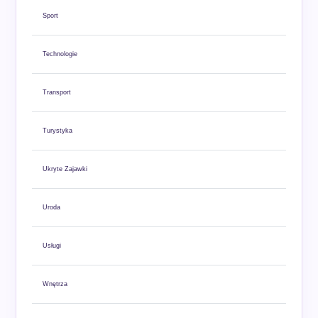
Sport
Technologie
Transport
Turystyka
Ukryte Zajawki
Uroda
Usługi
Wnętrza