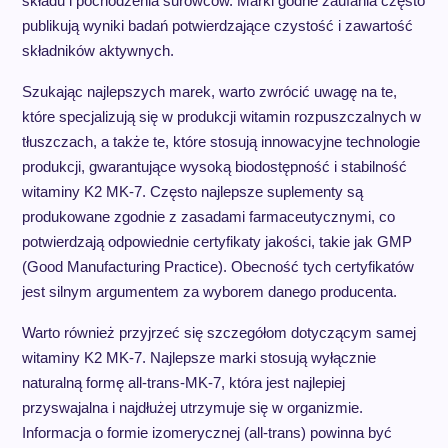
składu i pochodzenia surowców. Marki godne zaufania często
publikują wyniki badań potwierdzające czystość i zawartość
składników aktywnych.
Szukając najlepszych marek, warto zwrócić uwagę na te,
które specjalizują się w produkcji witamin rozpuszczalnych w
tłuszczach, a także te, które stosują innowacyjne technologie
produkcji, gwarantujące wysoką biodostępność i stabilność
witaminy K2 MK-7. Często najlepsze suplementy są
produkowane zgodnie z zasadami farmaceutycznymi, co
potwierdzają odpowiednie certyfikaty jakości, takie jak GMP
(Good Manufacturing Practice). Obecność tych certyfikatów
jest silnym argumentem za wyborem danego producenta.
Warto również przyjrzeć się szczegółom dotyczącym samej
witaminy K2 MK-7. Najlepsze marki stosują wyłącznie
naturalną formę all-trans-MK-7, która jest najlepiej
przyswajalna i najdłużej utrzymuje się w organizmie.
Informacja o formie izomerycznej (all-trans) powinna być