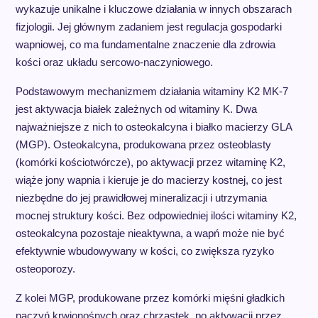
wykazuje unikalne i kluczowe działania w innych obszarach
fizjologii. Jej głównym zadaniem jest regulacja gospodarki
wapniowej, co ma fundamentalne znaczenie dla zdrowia
kości oraz układu sercowo-naczyniowego.
Podstawowym mechanizmem działania witaminy K2 MK-7
jest aktywacja białek zależnych od witaminy K. Dwa
najważniejsze z nich to osteokalcyna i białko macierzy GLA
(MGP). Osteokalcyna, produkowana przez osteoblasty
(komórki kościotwórcze), po aktywacji przez witaminę K2,
wiąże jony wapnia i kieruje je do macierzy kostnej, co jest
niezbędne do jej prawidłowej mineralizacji i utrzymania
mocnej struktury kości. Bez odpowiedniej ilości witaminy K2,
osteokalcyna pozostaje nieaktywna, a wapń może nie być
efektywnie wbudowywany w kości, co zwiększa ryzyko
osteoporozy.
Z kolei MGP, produkowane przez komórki mięśni gładkich
naczyń krwionośnych oraz chrząstek, po aktywacji przez