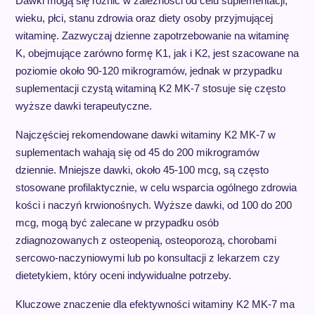
Dawki mogą się różnić w zależności od celu suplementacji,
wieku, płci, stanu zdrowia oraz diety osoby przyjmującej
witaminę. Zazwyczaj dzienne zapotrzebowanie na witaminę
K, obejmujące zarówno formę K1, jak i K2, jest szacowane na
poziomie około 90-120 mikrogramów, jednak w przypadku
suplementacji czystą witaminą K2 MK-7 stosuje się często
wyższe dawki terapeutyczne.
Najczęściej rekomendowane dawki witaminy K2 MK-7 w
suplementach wahają się od 45 do 200 mikrogramów
dziennie. Mniejsze dawki, około 45-100 mcg, są często
stosowane profilaktycznie, w celu wsparcia ogólnego zdrowia
kości i naczyń krwionośnych. Wyższe dawki, od 100 do 200
mcg, mogą być zalecane w przypadku osób
zdiagnozowanych z osteopenią, osteoporozą, chorobami
sercowo-naczyniowymi lub po konsultacji z lekarzem czy
dietetykiem, który oceni indywidualne potrzeby.
Kluczowe znaczenie dla efektywności witaminy K2 MK-7 ma