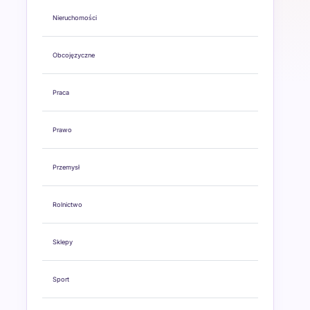
Nieruchomości
Obcojęzyczne
Praca
Prawo
Przemysł
Rolnictwo
Sklepy
Sport