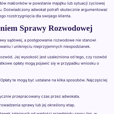
dów małżonków w powstanie majątku lub sytuacji życiowej
łu. Doświadczony adwokat potrafi skutecznie argumentować
ego rozstrzygnięcia dla swojego klienta.
eniem Sprawy Rozwodowej
rawy sądowej, a postępowanie rozwodowe nie stanowi
waniu i uniknięciu nieprzyjemnych niespodzianek.
ozwód. Jej wysokość jest uzależniona od tego, czy rozwód
atkowe opłaty mogą pojawić się w przypadku wniosku o
płaty te mogą być ustalane na kilka sposobów. Najczęściej
aktycznie przepracowany czas przez adwokata.
prowadzenia sprawy lub jej określony etap.
tawek zależnych od wartości przedmiotu sporu (np. w