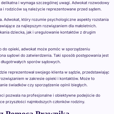
le delikatna i wymaga szczególnej uwagi. Adwokat rozwodowy
a i rodziców są należycie reprezentowane przed sądem.
. Adwokat, który rozumie psychologiczne aspekty rozstania
wiające za najlepszym rozwiązaniem dla małoletnich.
kania dziecka, jak i uregulowanie kontaktów z drugim
co do opieki, adwokat może pomóc w sporządzeniu
ona sądowi do zatwierdzenia. Taki sposób postępowania jest
ąć długotrwałych sporów sądowych.
dzie reprezentował swojego klienta w sądzie, przedstawiając
związaniem w zakresie opieki i kontaktów. Może to
ie świadków czy sporządzenie opinii biegłych.
i pozwala na profesjonalne i obiektywne podejście do
ce przyszłości najmłodszych członków rodziny.
 z Pomocą Prawnika