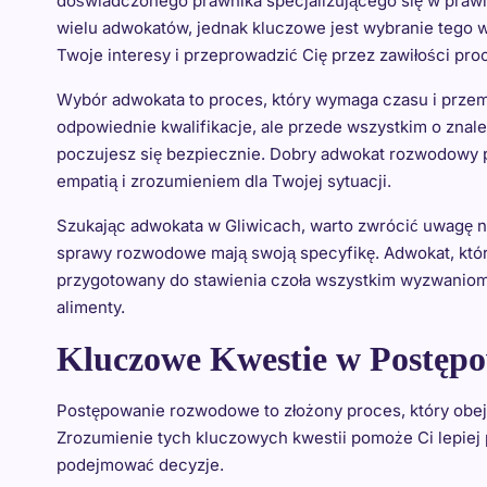
doświadczonego prawnika specjalizującego się w prawi
wielu adwokatów, jednak kluczowe jest wybranie tego w
Twoje interesy i przeprowadzić Cię przez zawiłości pro
Wybór adwokata to proces, który wymaga czasu i przemy
odpowiednie kwalifikacje, ale przede wszystkim o znale
poczujesz się bezpiecznie. Dobry adwokat rozwodowy po
empatią i zrozumieniem dla Twojej sytuacji.
Szukając adwokata w Gliwicach, warto zwrócić uwagę na 
sprawy rozwodowe mają swoją specyfikę. Adwokat, który
przygotowany do stawienia czoła wszystkim wyzwaniom, 
alimenty.
Kluczowe Kwestie w Postę
Postępowanie rozwodowe to złożony proces, który obe
Zrozumienie tych kluczowych kwestii pomoże Ci lepiej
podejmować decyzje.