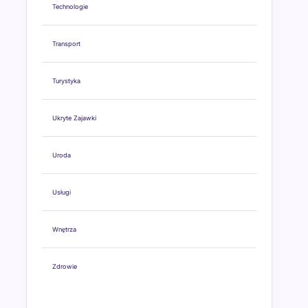
Technologie
Transport
Turystyka
Ukryte Zajawki
Uroda
Usługi
Wnętrza
Zdrowie