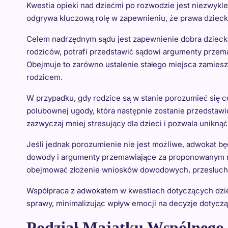
Kwestia opieki nad dziećmi po rozwodzie jest niezwyk
odgrywa kluczową rolę w zapewnieniu, że prawa dzieck
Celem nadrzędnym sądu jest zapewnienie dobra dziecka
rodziców, potrafi przedstawić sądowi argumenty przema
Obejmuje to zarówno ustalenie stałego miejsca zamiesz
rodzicem.
W przypadku, gdy rodzice są w stanie porozumieć się 
polubownej ugody, która następnie zostanie przedstawi
zazwyczaj mniej stresujący dla dzieci i pozwala unikn
Jeśli jednak porozumienie nie jest możliwe, adwokat bę
dowody i argumenty przemawiające za proponowanym ro
obejmować złożenie wniosków dowodowych, przesłuchan
Współpraca z adwokatem w kwestiach dotyczących dziec
sprawy, minimalizując wpływ emocji na decyzje dotyczą
Podział Majątku Wspólnego