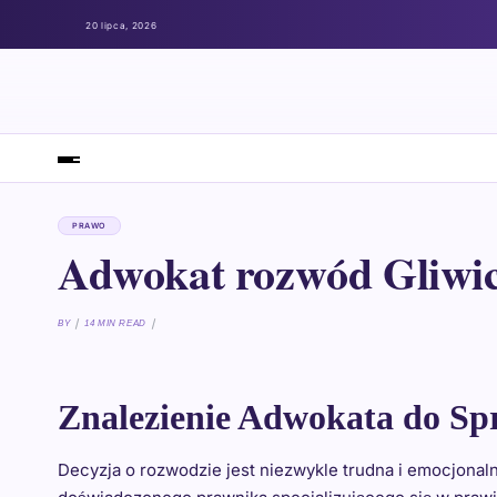
20 lipca, 2026
PRAWO
Adwokat rozwód Gliwi
BY
14 MIN READ
Znalezienie Adwokata do S
Decyzja o rozwodzie jest niezwykle trudna i emocjona