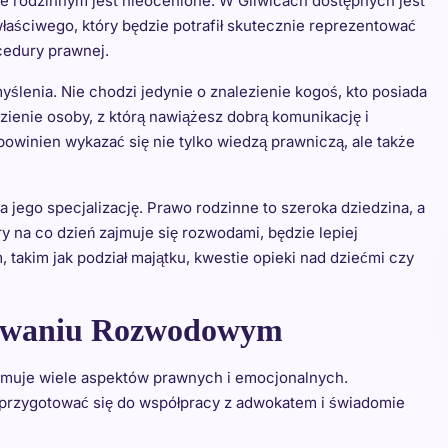
e rodzinnym jest nieocenione. W Gliwicach dostępnych jest
łaściwego, który będzie potrafił skutecznie reprezentować
cedury prawnej.
ślenia. Nie chodzi jedynie o znalezienie kogoś, kto posiada
zienie osoby, z którą nawiążesz dobrą komunikację i
winien wykazać się nie tylko wiedzą prawniczą, ale także
jego specjalizację. Prawo rodzinne to szeroka dziedzina, a
 na co dzień zajmuje się rozwodami, będzie lepiej
takim jak podział majątku, kwestie opieki nad dziećmi czy
powaniu Rozwodowym
jmuje wiele aspektów prawnych i emocjonalnych.
 przygotować się do współpracy z adwokatem i świadomie