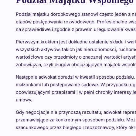
Podział majątku dorobkowego stanowi często jeden z n
etapów postępowania rozwodowego. Profesjonalne wspa
na sprawiedliwe i zgodne z prawem uregulowanie kwest
Pierwszym krokiem jest dokładne ustalenie składu i wa
wszystkich aktywów, takich jak nieruchomości, ruchomo
wartościowe czy przedmioty o znacznej wartości artysty
zobowiązań, czyli długów obciążających majątek wspóln
Następnie adwokat doradzi w kwestii sposobu podziału.
małżonkami lub postępowanie sądowe. W przypadku ugody
obowiązującymi przepisami i w pełni chroniły interesy 
umowy.
Gdy negocjacje nie przynoszą rezultatu, adwokat repre
przemawiające za konkretnym sposobem podziału. Może
szacunkowego przez biegłego rzeczoznawcę, który okre