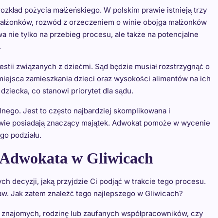
rozkład pożycia małżeńskiego. W polskim prawie istnieją trzy
małżonków, rozwód z orzeczeniem o winie obojga małżonków
a nie tylko na przebieg procesu, ale także na potencjalne
.
tii związanych z dziećmi. Sąd będzie musiał rozstrzygnąć o
 miejsca zamieszkania dzieci oraz wysokości alimentów na ich
dziecka, co stanowi priorytet dla sądu.
ego. Jest to często najbardziej skomplikowana i
wie posiadają znaczący majątek. Adwokat pomoże w wycenie
o podziału.
Adwokata w Gliwicach
 decyzji, jaką przyjdzie Ci podjąć w trakcie tego procesu.
aw. Jak zatem znaleźć tego najlepszego w Gliwicach?
j znajomych, rodzinę lub zaufanych współpracowników, czy