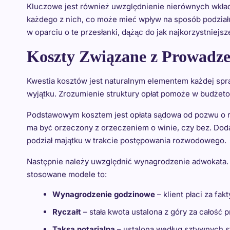
Kluczowe jest również uwzględnienie nierównych wkła
każdego z nich, co może mieć wpływ na sposób podzia
w oparciu o te przesłanki, dążąc do jak najkorzystniejsz
Koszty Związane z Prowadz
Kwestia kosztów jest naturalnym elementem każdej sp
wyjątku. Zrozumienie struktury opłat pomoże w budżeto
Podstawowym kosztem jest opłata sądowa od pozwu o r
ma być orzeczony z orzeczeniem o winie, czy bez. Dod
podział majątku w trakcie postępowania rozwodowego.
Następnie należy uwzględnić wynagrodzenie adwokata. O
stosowane modele to:
Wynagrodzenie godzinowe
– klient płaci za f
Ryczałt
– stała kwota ustalona z góry za całość 
Taksa notarialna
– ustalona według sztywnych s