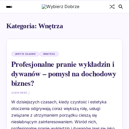
Kategoria:
Wnętrza
UKRYTE ZAJAWKI
WNĘTRZA
Profesjonalne pranie wykładzin i
dywanów – pomysł na dochodowy
biznes?
13 MIN READ
W dzisiejszych czasach, kiedy czystość i estetyka
otoczenia odgrywają coraz większą rolę, usługi
związane z utrzymaniem porządku cieszą się
niesłabnącym zainteresowaniem. Wśród nich,
profesjonalne pranie wykładzin i dywanów jawi się jako