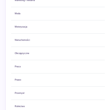
Marketing i reklama
Moda
Motoryzacja
Nieruchomości
Obcojęzyczne
Praca
Prawo
Przemysł
Rolnictwo