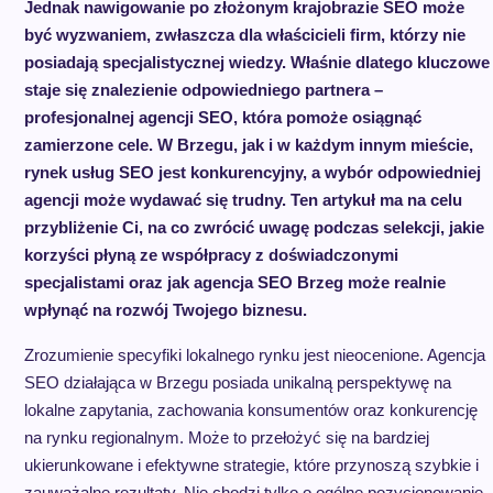
Jednak nawigowanie po złożonym krajobrazie SEO może
być wyzwaniem, zwłaszcza dla właścicieli firm, którzy nie
posiadają specjalistycznej wiedzy. Właśnie dlatego kluczowe
staje się znalezienie odpowiedniego partnera –
profesjonalnej agencji SEO, która pomoże osiągnąć
zamierzone cele. W Brzegu, jak i w każdym innym mieście,
rynek usług SEO jest konkurencyjny, a wybór odpowiedniej
agencji może wydawać się trudny. Ten artykuł ma na celu
przybliżenie Ci, na co zwrócić uwagę podczas selekcji, jakie
korzyści płyną ze współpracy z doświadczonymi
specjalistami oraz jak agencja SEO Brzeg może realnie
wpłynąć na rozwój Twojego biznesu.
Zrozumienie specyfiki lokalnego rynku jest nieocenione. Agencja
SEO działająca w Brzegu posiada unikalną perspektywę na
lokalne zapytania, zachowania konsumentów oraz konkurencję
na rynku regionalnym. Może to przełożyć się na bardziej
ukierunkowane i efektywne strategie, które przynoszą szybkie i
zauważalne rezultaty. Nie chodzi tylko o ogólne pozycjonowanie,