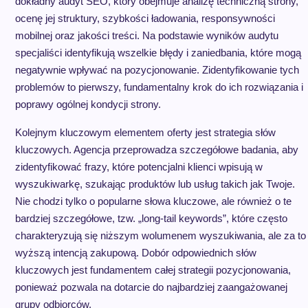
dokładny audyt SEO, który obejmuje analizę techniczną strony,
ocenę jej struktury, szybkości ładowania, responsywności
mobilnej oraz jakości treści. Na podstawie wyników audytu
specjaliści identyfikują wszelkie błędy i zaniedbania, które mogą
negatywnie wpływać na pozycjonowanie. Zidentyfikowanie tych
problemów to pierwszy, fundamentalny krok do ich rozwiązania i
poprawy ogólnej kondycji strony.
Kolejnym kluczowym elementem oferty jest strategia słów
kluczowych. Agencja przeprowadza szczegółowe badania, aby
zidentyfikować frazy, które potencjalni klienci wpisują w
wyszukiwarkę, szukając produktów lub usług takich jak Twoje.
Nie chodzi tylko o popularne słowa kluczowe, ale również o te
bardziej szczegółowe, tzw. „long-tail keywords”, które często
charakteryzują się niższym wolumenem wyszukiwania, ale za to
wyższą intencją zakupową. Dobór odpowiednich słów
kluczowych jest fundamentem całej strategii pozycjonowania,
ponieważ pozwala na dotarcie do najbardziej zaangażowanej
grupy odbiorców.