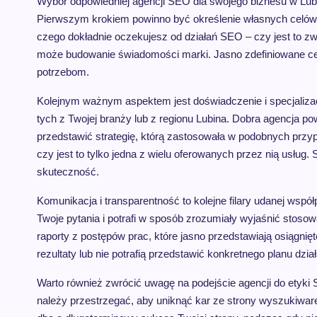
Wybór odpowiedniej agencji SEO dla swojego biznesu w Lub
Pierwszym krokiem powinno być określenie własnych celów
czego dokładnie oczekujesz od działań SEO – czy jest to zw
może budowanie świadomości marki. Jasno zdefiniowane cel
potrzebom.
Kolejnym ważnym aspektem jest doświadczenie i specjalizacj
tych z Twojej branży lub z regionu Lubina. Dobra agencja 
przedstawić strategię, którą zastosowała w podobnych przy
czy jest to tylko jedna z wielu oferowanych przez nią usłu
skuteczność.
Komunikacja i transparentność to kolejne filary udanej współ
Twoje pytania i potrafi w sposób zrozumiały wyjaśnić stoso
raporty z postępów prac, które jasno przedstawiają osiągnięte
rezultaty lub nie potrafią przedstawić konkretnego planu dział
Warto również zwrócić uwagę na podejście agencji do etyki 
należy przestrzegać, aby uniknąć kar ze strony wyszukiware