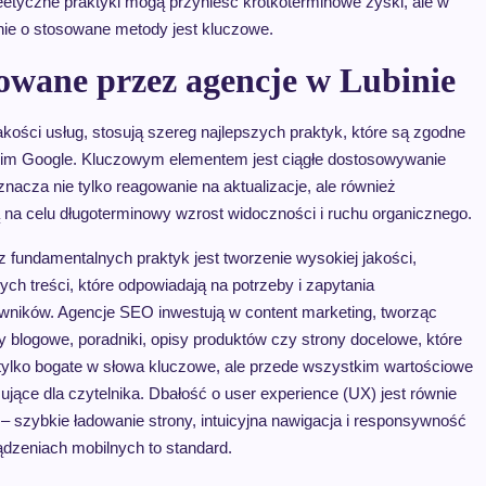
eetyczne praktyki mogą przynieść krótkoterminowe zyski, ale w
nie o stosowane metody jest kluczowe.
owane przez agencje w Lubinie
ości usług, stosują szereg najlepszych praktyk, które są zgodne
kim Google. Kluczowym elementem jest ciągłe dostosowywanie
znacza nie tylko reagowanie na aktualizacje, ale również
na celu długoterminowy wzrost widoczności i ruchu organicznego.
z fundamentalnych praktyk jest tworzenie wysokiej jakości,
ych treści, które odpowiadają na potrzeby i zapytania
wników. Agencje SEO inwestują w content marketing, tworząc
ły blogowe, poradniki, opisy produktów czy strony docelowe, które
 tylko bogate w słowa kluczowe, ale przede wszystkim wartościowe
żujące dla czytelnika. Dbałość o user experience (UX) jest równie
– szybkie ładowanie strony, intuicyjna nawigacja i responsywność
ądzeniach mobilnych to standard.