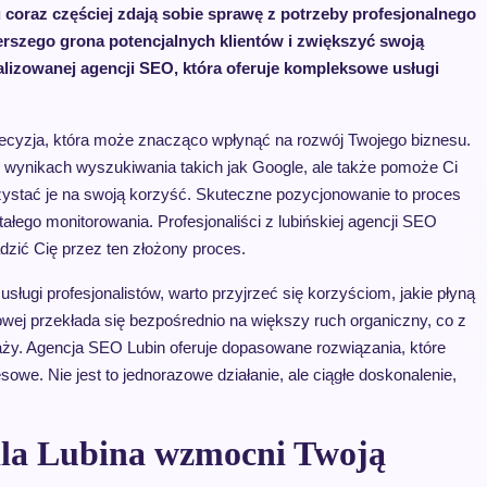
u coraz częściej zdają sobie sprawę z potrzeby profesjonalnego
erszego grona potencjalnych klientów i zwiększyć swoją
jalizowanej agencji SEO, która oferuje kompleksowe usługi
decyzja, która może znacząco wpłynąć na rozwój Twojego biznesu.
w wynikach wyszukiwania takich jak Google, ale także pomoże Ci
rzystać je na swoją korzyść. Skuteczne pozycjonowanie to proces
tałego monitorowania. Profesjonaliści z lubińskiej agencji SEO
dzić Cię przez ten złożony proces.
ługi profesjonalistów, warto przyjrzeć się korzyściom, jakie płyną
owej przekłada się bezpośrednio na większy ruch organiczny, co z
daży. Agencja SEO Lubin oferuje dopasowane rozwiązania, które
esowe. Nie jest to jednorazowe działanie, ale ciągłe doskonalenie,
dla Lubina wzmocni Twoją