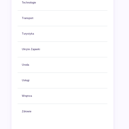
Technologie
Transport
Turystyka
Ukryte Zajawki
Uroda
Usługi
Wnętrza
Zdrowie