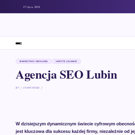
27 lipca, 2026
MARKETING I REKLAMA
UKRYTE ZAJAWKI
Agencja SEO Lubin
BY
15 MIN READ
W dzisiejszym dynamicznym świecie cyfrowym obecność
jest kluczowa dla sukcesu każdej firmy, niezależnie od je