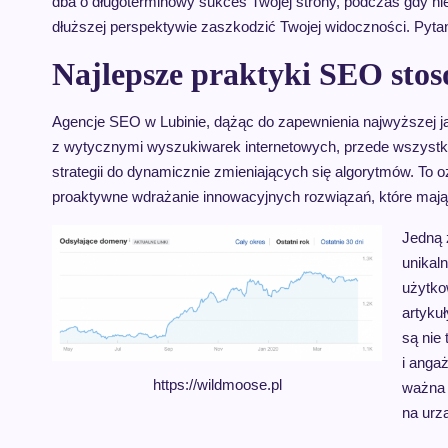
dba o długoterminowy sukces Twojej strony, podczas gdy ni
dłuższej perspektywie zaszkodzić Twojej widoczności. Pyta
Najlepsze praktyki SEO stos
Agencje SEO w Lubinie, dążąc do zapewnienia najwyższej jak
z wytycznymi wyszukiwarek internetowych, przede wszyst
strategii do dynamicznie zmieniających się algorytmów. To o
proaktywne wdrażanie innowacyjnych rozwiązań, które mają 
Jedną 
unikaln
użytko
artyku
są nie
i anga
https://wildmoose.pl
ważna 
na urz