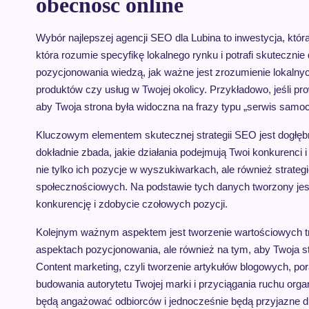
obecność online
Wybór najlepszej agencji SEO dla Lubina to inwestycja, któ
która rozumie specyfikę lokalnego rynku i potrafi skutecznie d
pozycjonowania wiedzą, jak ważne jest zrozumienie lokalnych
produktów czy usług w Twojej okolicy. Przykładowo, jeśli p
aby Twoja strona była widoczna na frazy typu „serwis samo
Kluczowym elementem skutecznej strategii SEO jest dogłębn
dokładnie zbada, jakie działania podejmują Twoi konkurenci 
nie tylko ich pozycje w wyszukiwarkach, ale również strateg
społecznościowych. Na podstawie tych danych tworzony jest i
konkurencję i zdobycie czołowych pozycji.
Kolejnym ważnym aspektem jest tworzenie wartościowych tre
aspektach pozycjonowania, ale również na tym, aby Twoja s
Content marketing, czyli tworzenie artykułów blogowych, po
budowania autorytetu Twojej marki i przyciągania ruchu org
będą angażować odbiorców i jednocześnie będą przyjazne 