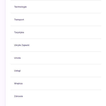
Technologie
Transport
Turystyka
Ukryte Zajawki
Uroda
Usługi
Wnętrza
Zdrowie