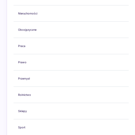
Nieruchomości
Obcojęzyczne
Praca
Prawo
Przemysł
Rolnictwo
Sklepy
Sport