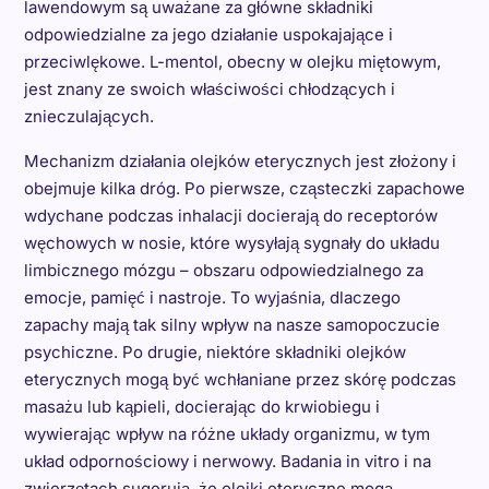
lawendowym są uważane za główne składniki
odpowiedzialne za jego działanie uspokajające i
przeciwlękowe. L-mentol, obecny w olejku miętowym,
jest znany ze swoich właściwości chłodzących i
znieczulających.
Mechanizm działania olejków eterycznych jest złożony i
obejmuje kilka dróg. Po pierwsze, cząsteczki zapachowe
wdychane podczas inhalacji docierają do receptorów
węchowych w nosie, które wysyłają sygnały do układu
limbicznego mózgu – obszaru odpowiedzialnego za
emocje, pamięć i nastroje. To wyjaśnia, dlaczego
zapachy mają tak silny wpływ na nasze samopoczucie
psychiczne. Po drugie, niektóre składniki olejków
eterycznych mogą być wchłaniane przez skórę podczas
masażu lub kąpieli, docierając do krwiobiegu i
wywierając wpływ na różne układy organizmu, w tym
układ odpornościowy i nerwowy. Badania in vitro i na
zwierzętach sugerują, że olejki eteryczne mogą