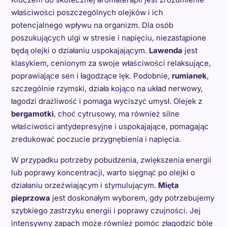
właściwości poszczególnych olejków i ich
potencjalnego wpływu na organizm. Dla osób
poszukujących ulgi w stresie i napięciu, niezastąpione
będą olejki o działaniu uspokajającym.
Lawenda
jest
klasykiem, cenionym za swoje właściwości relaksujące,
poprawiające sen i łagodzące lęk. Podobnie,
rumianek
,
szczególnie rzymski, działa kojąco na układ nerwowy,
łagodzi drażliwość i pomaga wyciszyć umysł. Olejek z
bergamotki
, choć cytrusowy, ma również silne
właściwości antydepresyjne i uspokajające, pomagając
zredukować poczucie przygnębienia i napięcia.
W przypadku potrzeby pobudzenia, zwiększenia energii
lub poprawy koncentracji, warto sięgnąć po olejki o
działaniu orzeźwiającym i stymulującym.
Mięta
pieprzowa
jest doskonałym wyborem, gdy potrzebujemy
szybkiego zastrzyku energii i poprawy czujności. Jej
intensywny zapach może również pomóc złagodzić bóle