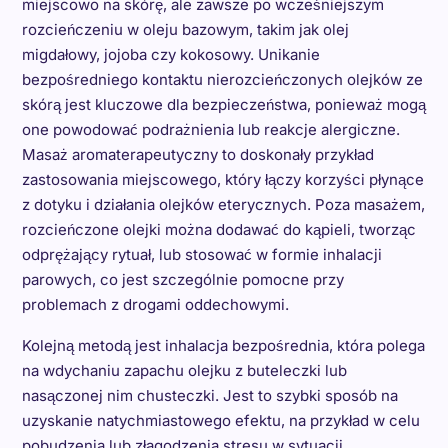
miejscowo na skórę, ale zawsze po wcześniejszym
rozcieńczeniu w oleju bazowym, takim jak olej
migdałowy, jojoba czy kokosowy. Unikanie
bezpośredniego kontaktu nierozcieńczonych olejków ze
skórą jest kluczowe dla bezpieczeństwa, ponieważ mogą
one powodować podrażnienia lub reakcje alergiczne.
Masaż aromaterapeutyczny to doskonały przykład
zastosowania miejscowego, który łączy korzyści płynące
z dotyku i działania olejków eterycznych. Poza masażem,
rozcieńczone olejki można dodawać do kąpieli, tworząc
odprężający rytuał, lub stosować w formie inhalacji
parowych, co jest szczególnie pomocne przy
problemach z drogami oddechowymi.
Kolejną metodą jest inhalacja bezpośrednia, która polega
na wdychaniu zapachu olejku z buteleczki lub
nasączonej nim chusteczki. Jest to szybki sposób na
uzyskanie natychmiastowego efektu, na przykład w celu
pobudzenia lub złagodzenia stresu w sytuacji