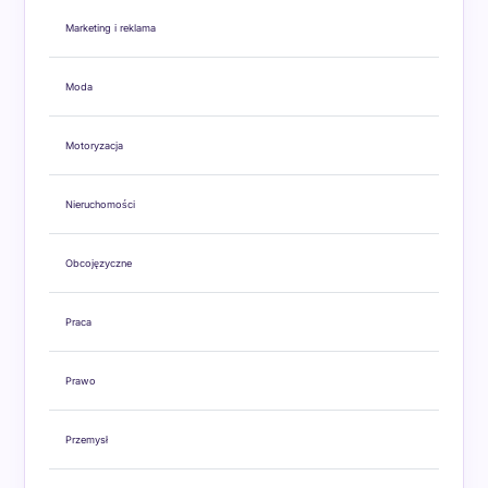
Marketing i reklama
Moda
Motoryzacja
Nieruchomości
Obcojęzyczne
Praca
Prawo
Przemysł