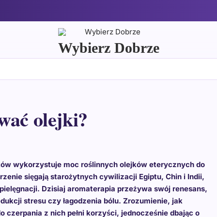
Wybierz Dobrze
wać olejki?
eków wykorzystuje moc roślinnych olejków eterycznych do
enie sięgają starożytnych cywilizacji Egiptu, Chin i Indii,
 pielęgnacji. Dzisiaj aromaterapia przeżywa swój renesans,
ukcji stresu czy łagodzenia bólu. Zrozumienie, jak
o czerpania z nich pełni korzyści, jednocześnie dbając o