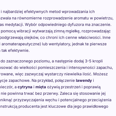
h i najbardziej efektywnych metod wprowadzania ich
ozwala na równomierne rozprowadzenie aromatu w powietrzu,
as medytacji. Wybór odpowiedniego dyfuzora ma znaczenie.
a pomocą wibracji wytwarzają zimną mgiełkę, rozprowadzając
e podgrzewają olejków, co chroni ich cenne właściwości. Inne
i aromaterapeutyczne) lub wentylatory, jednak te pierwsze
 tak efektywnie.
ą do zaznaczonego poziomu, a następnie dodaj 3-5 kropli
tosować do wielkości pomieszczenia i intensywności zapachu,
ntrowane, więc zazwyczaj wystarczy niewielka ilość. Możesz
ycje zapachowe. Na przykład, połączenie
lawendy
i
wieczór, a
cytryna
i
mięta
ożywią przestrzeń i poprawią
 nie powinna trwać bez przerwy. Zaleca się stosowanie jej
 uniknąć przyzwyczajenia węchu i potencjalnego przeciążenia
nstrukcją producenta jest kluczowe dla jego prawidłowego