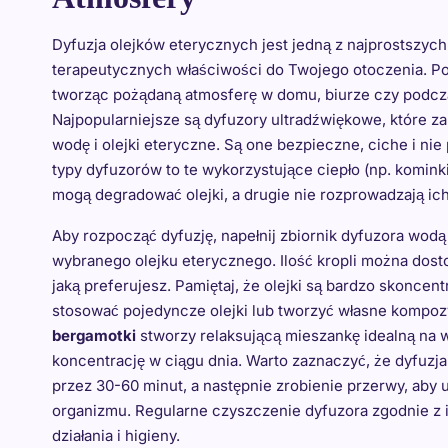
Dyfuzja olejków eterycznych jest jedną z najprostszyc
terapeutycznych właściwości do Twojego otoczenia. P
tworząc pożądaną atmosferę w domu, biurze czy podcz
Najpopularniejsze są dyfuzory ultradźwiękowe, które z
wodę i olejki eteryczne. Są one bezpieczne, ciche i ni
typy dyfuzorów to te wykorzystujące ciepło (np. komink
mogą degradować olejki, a drugie nie rozprowadzają ich
Aby rozpocząć dyfuzję, napełnij zbiornik dyfuzora wod
wybranego olejku eterycznego. Ilość kropli można dos
jaką preferujesz. Pamiętaj, że olejki są bardzo skonce
stosować pojedyncze olejki lub tworzyć własne kompoz
bergamotki
stworzy relaksującą mieszankę idealną na 
koncentrację w ciągu dnia. Warto zaznaczyć, że dyfuzja
przez 30-60 minut, a następnie zrobienie przerwy, aby
organizmu. Regularne czyszczenie dyfuzora zgodnie z i
działania i higieny.