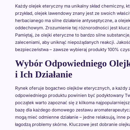
Każdy olejek eteryczny ma unikalny skład chemiczny, kt
przykład, olejek lawendowy znany jest ze swoich właśc
herbacianego ma silne działanie antyseptyczne, a ole
oddechowym. Zrozumienie tej różnorodności jest kluc
Pamiętaj, że olejki eteryczne to bardzo silne substancj
zaleceniami, aby uniknąć niepożądanych reakcji. Jakoś
bezpieczeństwa – zawsze wybieraj produkty 100% czy
Wybór Odpowiedniego Olejk
i Ich Działanie
Rynek oferuje bogactwo olejków eterycznych, a każdy z
odpowiedniego produktu powinien być podyktowany Two
początek warto zapoznać się z kilkoma najpopularniejs
bazę dla każdego domowego zestawu aromaterapeutyczn
mogą mieć odmienne działanie – jedne relaksują, inne 
łagodzą problemy skórne. Kluczowe jest dobranie olejku 