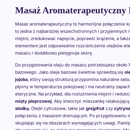
Masaż Aromaterapeutyczny P
Masaż aromaterapeutyczny to harmonijne połączenie ko
to jedna z najbardziej wszechstronnych i przyjemnych 
mięśni, zredukować napięcie, poprawić krążenie, a ta
elementem jest odpowiednie rozcieńczenie olejków ete
masażu i dodatkowo pielęgnuje skórę.
Do przygotowania oleju do masażu potrzebujesz około 10
bazowego. Jako oleje bazowe świetnie sprawdzą się
ol
jojoba
, który swoją strukturą przypomina naturalne seb
płynny w temperaturze pokojowej i ma neutralny zapach
eteryczne. Na przykład, dla rozluźnienia mięśni i reduk
mięty pieprzowej
. Aby stworzyć mieszankę relaksującą 
słodką
. Olejki cytrusowe, takie jak
grejpfrut
czy
cytryn
połączeniu z masażem drenującym. Po przygotowaniu mie
skupiając się na obszarach wymagających uwagi. Pamię