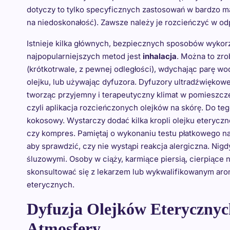
dotyczy to tylko specyficznych zastosowań w bardzo ma
na niedoskonałość). Zawsze należy je rozcieńczyć w od
Istnieje kilka głównych, bezpiecznych sposobów wykor
najpopularniejszych metod jest
inhalacja
. Można to zro
(krótkotrwale, z pewnej odległości), wdychając parę wod
olejku, lub używając dyfuzora. Dyfuzory ultradźwiękowe 
tworząc przyjemny i terapeutyczny klimat w pomieszcz
czyli aplikacja rozcieńczonych olejków na skórę. Do tego
kokosowy. Wystarczy dodać kilka kropli olejku eteryczn
czy kompres. Pamiętaj o wykonaniu testu płatkowego na
aby sprawdzić, czy nie wystąpi reakcja alergiczna. Nigd
śluzowymi. Osoby w ciąży, karmiące piersią, cierpiące 
skonsultować się z lekarzem lub wykwalifikowanym ar
eterycznych.
Dyfuzja Olejków Eterycznyc
Atmosfery