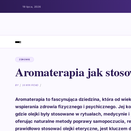
19 lipca, 2026
ZDROWIE
Aromaterapia jak stoso
BY
16 MIN READ
Aromaterapia to fascynująca dziedzina, która od wi
wspierania zdrowia fizycznego i psychicznego. Jej korz
gdzie olejki były stosowane w rytuałach, medycynie i
oferując naturalne metody poprawy samopoczucia, red
prawidłowo stosować olejki eteryczne, jest kluczem d