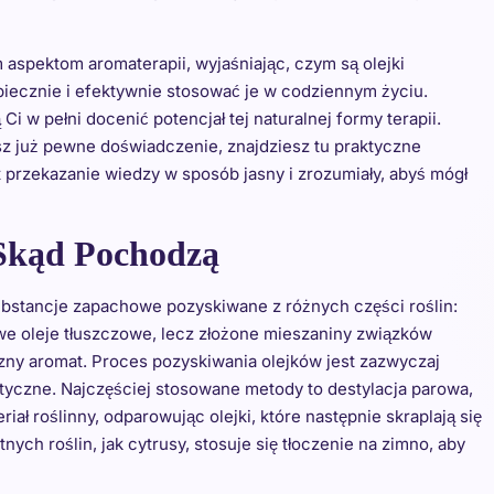
 aspektom aromaterapii, wyjaśniając, czym są olejki
zpiecznie i efektywnie stosować je w codziennym życiu.
 w pełni docenić potencjał tej naturalnej formy terapii.
sz już pewne doświadczenie, znajdziesz tu praktyczne
przekazanie wiedzy w sposób jasny i zrozumiały, abyś mógł
 Skąd Pochodzą
ubstancje zapachowe pozyskiwane z różnych części roślin:
powe oleje tłuszczowe, lecz złożone mieszaniny związków
zny aromat. Proces pozyskiwania olejków jest zazwyczaj
tyczne. Najczęściej stosowane metody to destylacja parowa,
ał roślinny, odparowując olejki, które następnie skraplają się
ych roślin, jak cytrusy, stosuje się tłoczenie na zimno, aby