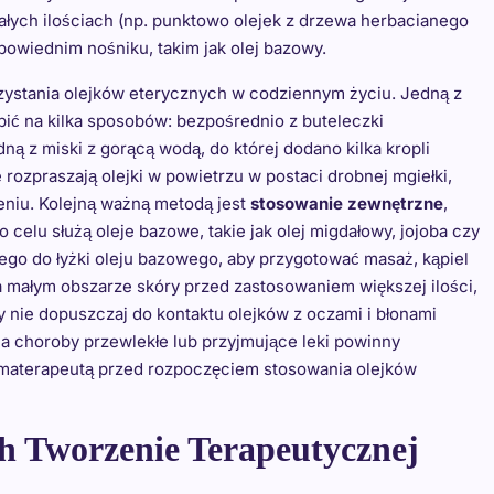
łych ilościach (np. punktowo olejek z drzewa herbacianego
powiednim nośniku, takim jak olej bazowy.
zystania olejków eterycznych w codziennym życiu. Jedną z
bić na kilka sposobów: bezpośrednio z buteleczki
ną z miski z gorącą wodą, do której dodano kilka kropli
rozpraszają olejki w powietrzu w postaci drobnej mgiełki,
eniu. Kolejną ważną metodą jest
stosowanie zewnętrzne
,
 celu służą oleje bazowe, takie jak olej migdałowy, jojoba czy
ego do łyżki oleju bazowego, aby przygotować masaż, kąpiel
 małym obszarze skóry przed zastosowaniem większej ilości,
y nie dopuszczaj do kontaktu olejków z oczami i błonami
na choroby przewlekłe lub przyjmujące leki powinny
omaterapeutą przed rozpoczęciem stosowania olejków
h Tworzenie Terapeutycznej