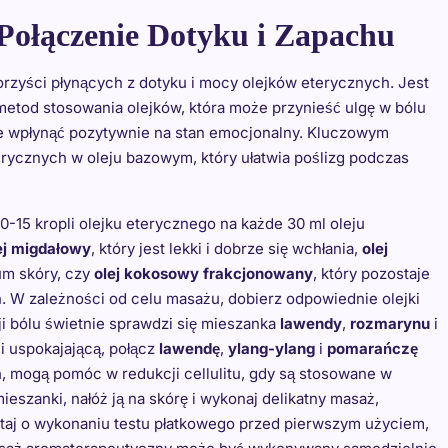
ołączenie Dotyku i Zapachu
rzyści płynących z dotyku i mocy olejków eterycznych. Jest
metod stosowania olejków, która może przynieść ulgę w bólu
kże wpłynąć pozytywnie na stan emocjonalny. Kluczowym
rycznych w oleju bazowym, który ułatwia poślizg podczas
-15 kropli olejku eterycznego na każde 30 ml oleju
ej migdałowy
, który jest lekki i dobrze się wchłania,
olej
um skóry, czy
olej kokosowy frakcjonowany
, który pozostaje
. W zależności od celu masażu, dobierz odpowiednie olejki
cji bólu świetnie sprawdzi się mieszanka
lawendy
,
rozmarynu
i
i uspokajającą, połącz
lawendę
,
ylang-ylang
i
pomarańczę
a
, mogą pomóc w redukcji cellulitu, gdy są stosowane w
szanki, nałóż ją na skórę i wykonaj delikatny masaż,
taj o wykonaniu testu płatkowego przed pierwszym użyciem,