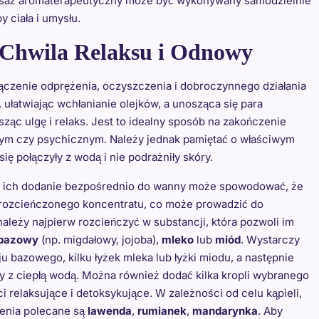
 Masaż aromaterapeutyczny może być wykonywany samodzielnie
 ciała i umysłu.
 Chwila Relaksu i Odnowy
ączenie odprężenia, oczyszczenia i dobroczynnego działania
 ułatwiając wchłanianie olejków, a unosząca się para
c ulgę i relaks. Jest to idealny sposób na zakończenie
znym czy psychicznym. Należy jednak pamiętać o właściwym
ię połączyły z wodą i nie podrażniły skóry.
ego ich dodanie bezpośrednio do wanny może spowodować, że
ierozcieńczonego koncentratu, co może prowadzić do
należy najpierw rozcieńczyć w substancji, która pozwoli im
 bazowy
(np. migdałowy, jojoba),
mleko
lub
miód
. Wystarczy
ju bazowego, kilku łyżek mleka lub łyżki miodu, a następnie
y z ciepłą wodą. Można również dodać kilka kropli wybranego
 relaksujące i detoksykujące. W zależności od celu kąpieli,
jenia polecane są
lawenda
,
rumianek
,
mandarynka
. Aby