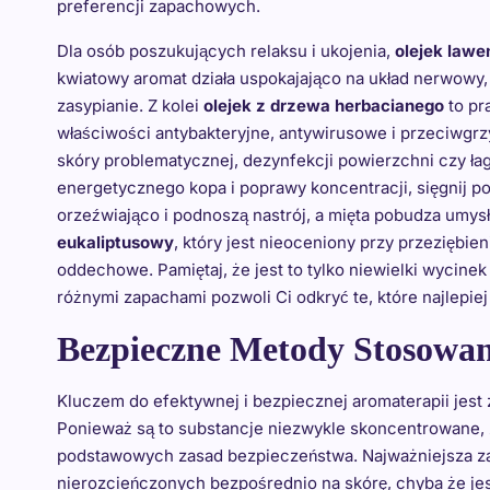
preferencji zapachowych.
Dla osób poszukujących relaksu i ukojenia,
olejek law
kwiatowy aromat działa uspokajająco na układ nerwowy, 
zasypianie. Z kolei
olejek z drzewa herbacianego
to pr
właściwości antybakteryjne, antywirusowe i przeciwgrzy
skóry problematycznej, dezynfekcji powierzchni czy ła
energetycznego kopa i poprawy koncentracji, sięgnij p
orzeźwiająco i podnoszą nastrój, a mięta pobudza umysł
eukaliptusowy
, który jest nieoceniony przy przeziębi
oddechowe. Pamiętaj, że jest to tylko niewielki wycin
różnymi zapachami pozwoli Ci odkryć te, które najlepi
Bezpieczne Metody Stosowan
Kluczem do efektywnej i bezpiecznej aromaterapii jest 
Ponieważ są to substancje niezwykle skoncentrowane, 
podstawowych zasad bezpieczeństwa. Najważniejsza zas
nierozcieńczonych bezpośrednio na skórę, chyba że jes