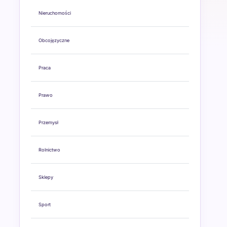
Nieruchomości
Obcojęzyczne
Praca
Prawo
Przemysł
Rolnictwo
Sklepy
Sport