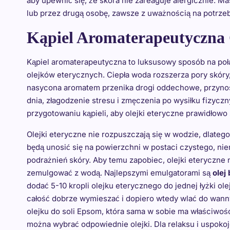
aby upewnić się, że skóra nie zareaguje alergicznie.
lub przez drugą osobę, zawsze z uważnością na potrzeby
Kąpiel Aromaterapeutyczna
Kąpiel aromaterapeutyczna to luksusowy sposób na poł
olejków eterycznych. Ciepła woda rozszerza pory skóry,
nasycona aromatem przenika drogi oddechowe, przynoszą
dnia, złagodzenie stresu i zmęczenia po wysiłku fizyc
przygotowaniu kąpieli, aby olejki eteryczne prawidłowo s
Olejki eteryczne nie rozpuszczają się w wodzie, dlat
będą unosić się na powierzchni w postaci czystego, n
podrażnień skóry. Aby temu zapobiec, olejki eteryczne 
zemulgować z wodą. Najlepszymi emulgatorami są
olej
dodać 5-10 kropli olejku eterycznego do jednej łyżki ole
całość dobrze wymieszać i dopiero wtedy wlać do wann
olejku do soli Epsom, która sama w sobie ma właściwości
można wybrać odpowiednie olejki. Dla relaksu i uspoko