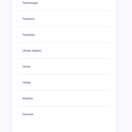
Technologie
Transport
Turystyka
Ukryte Zajawki
Uroda
Usługi
Wnętrza
Zdrowie