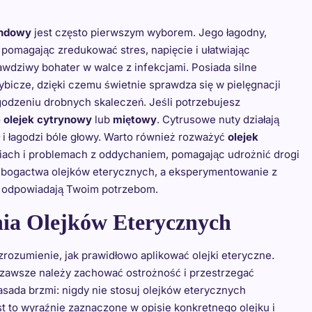
endowy
jest często pierwszym wyborem. Jego łagodny,
pomagając zredukować stres, napięcie i ułatwiając
awdziwy bohater w walce z infekcjami. Posiada silne
bicze, dzięki czemu świetnie sprawdza się w pielęgnacji
godzeniu drobnych skaleczeń. Jeśli potrzebujesz
o
olejek cytrynowy
lub
miętowy
. Cytrusowe nuty działają
 i łagodzi bóle głowy. Warto również rozważyć
olejek
eniach i problemach z oddychaniem, pomagając udrożnić drogi
ek bogactwa olejków eterycznych, a eksperymentowanie z
ej odpowiadają Twoim potrzebom.
ia Olejków Eterycznych
zrozumienie, jak prawidłowo aplikować olejki eteryczne.
zawsze należy zachować ostrożność i przestrzegać
ada brzmi: nigdy nie stosuj olejków eterycznych
t to wyraźnie zaznaczone w opisie konkretnego olejku i