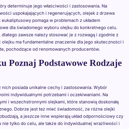
óry determinuje jego właściwości i zastosowania. Na
iwości uspokajających i regenerujących, olejek z drzewa
jek eukaliptusowy pomaga w problemach z układem
zowe dla świadomego wyboru olejku do konkretnego celu.
e, dlatego zawsze należy stosować je z rozwagą i zgodnie z
ć olejku ma fundamentalne znaczenie dla jego skuteczności i
ste, pochodzące od renomowanych producentów.
u Poznaj Podstawowe Rodzaje
 nich posiada unikalne cechy i zastosowania. Wybór
imi indywidualnymi potrzebami i oczekiwaniami. Na
zymi i wszechstronnymi olejkami, które stanowią doskonałą
ego. Dobrze jest też mieć świadomość, że różne olejki
pobudzają, a jeszcze inne wspierają układ odpornościowy czy
nie tylko do celu, ale także do indywidualnej wrażliwości i