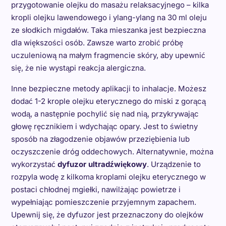
przygotowanie olejku do masażu relaksacyjnego – kilka
kropli olejku lawendowego i ylang-ylang na 30 ml oleju
ze słodkich migdałów. Taka mieszanka jest bezpieczna
dla większości osób. Zawsze warto zrobić próbę
uczuleniową na małym fragmencie skóry, aby upewnić
się, że nie wystąpi reakcja alergiczna.
Inne bezpieczne metody aplikacji to inhalacje. Możesz
dodać 1-2 krople olejku eterycznego do miski z gorącą
wodą, a następnie pochylić się nad nią, przykrywając
głowę ręcznikiem i wdychając opary. Jest to świetny
sposób na złagodzenie objawów przeziębienia lub
oczyszczenie dróg oddechowych. Alternatywnie, można
wykorzystać
dyfuzor ultradźwiękowy
. Urządzenie to
rozpyla wodę z kilkoma kroplami olejku eterycznego w
postaci chłodnej mgiełki, nawilżając powietrze i
wypełniając pomieszczenie przyjemnym zapachem.
Upewnij się, że dyfuzor jest przeznaczony do olejków