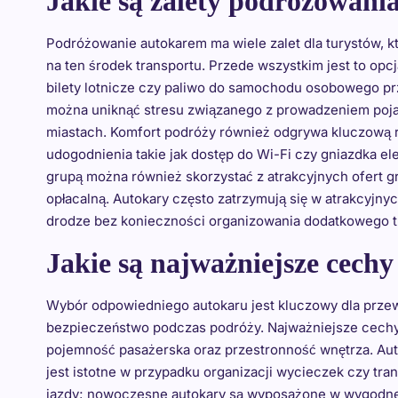
Jakie są zalety podróżowani
Podróżowanie autokarem ma wiele zalet dla turystów, k
na ten środek transportu. Przede wszystkim jest to opcj
bilety lotnicze czy paliwo do samochodu osobowego p
można uniknąć stresu związanego z prowadzeniem poj
miastach. Komfort podróży również odgrywa kluczową r
udogodnienia takie jak dostęp do Wi-Fi czy gniazdka e
grupą można również skorzystać z atrakcyjnych ofert gr
opłacalną. Autokary często zatrzymują się w atrakcyjn
drodze bez konieczności organizowania dodatkowego t
Jakie są najważniejsze cech
Wybór odpowiedniego autokaru jest kluczowy dla przew
bezpieczeństwo podczas podróży. Najważniejsze cechy,
pojemność pasażerska oraz przestronność wnętrza. Aut
jest istotne w przypadku organizacji wycieczek czy t
jazdy; nowoczesne autokary są wyposażone w wygodne f