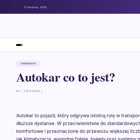
5 sierpnia, 2026
TRANSPORT
Autokar co to jest?
BY
9 MIN READ
Autokar to pojazd, który odgrywa istotną rolę w trans
dłuższe dystanse. W przeciwieństwie do standardowych
komfortowe i przeznaczone do przewozu większej liczb
jak klimatyzacja, wygodne fotele, toalety oraz systemy