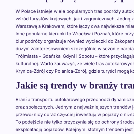
W Polsce istnieje wiele popularnych tras podróży auto
wśród turystów krajowych, jak i zagranicznych. Jedną z
Warszawą a Krakowem, które łączy dwa największe miasta
Inne popularne kierunki to Wrocław i Poznań, które przy
biur podróży organizuje również wycieczki do Zakopaneg
dużym zainteresowaniem szczególnie w sezonie narcia
Trójmiasta – Gdańska, Gdyni i Sopotu – które przyciągaj
kulturalnej. Warto zauważyć, że wiele tras autokarowy
Krynica-Zdrój czy Polanica-Zdrój, gdzie turyści mogą k
Jakie są trendy w branży tr
Branża transportu autokarowego przechodzi dynamicz
oraz społecznych. Jednym z najważniejszych trendów 
przewoźnicy coraz częściej inwestują w pojazdy o niższ
To podejście nie tylko przyczynia się do ochrony środ
eksploatacją pojazdów. Kolejnym istotnym trendem jest 