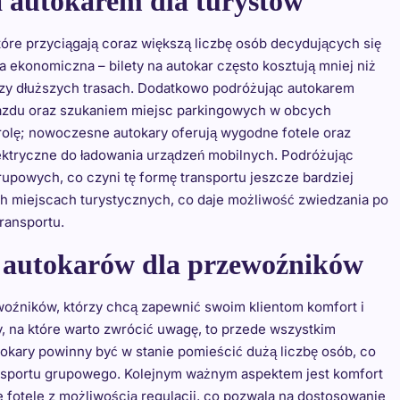
a autokarem dla turystów
tóre przyciągają coraz większą liczbę osób decydujących się
a ekonomiczna – bilety na autokar często kosztują mniej niż
rzy dłuższych trasach. Dodatkowo podróżując autokarem
azdu oraz szukaniem miejsc parkingowych w obcych
olę; nowoczesne autokary oferują wygodne fotele oraz
lektryczne do ładowania urządzeń mobilnych. Podróżując
upowych, co czyni tę formę transportu jeszcze bardziej
ych miejscach turystycznych, co daje możliwość zwiedzania po
ransportu.
y autokarów dla przewoźników
oźników, którzy chcą zapewnić swoim klientom komfort i
 na które warto zwrócić uwagę, to przede wszystkim
okary powinny być w stanie pomieścić dużą liczbę osób, co
ransportu grupowego. Kolejnym ważnym aspektem jest komfort
otele z możliwością regulacji, co pozwala na dostosowanie