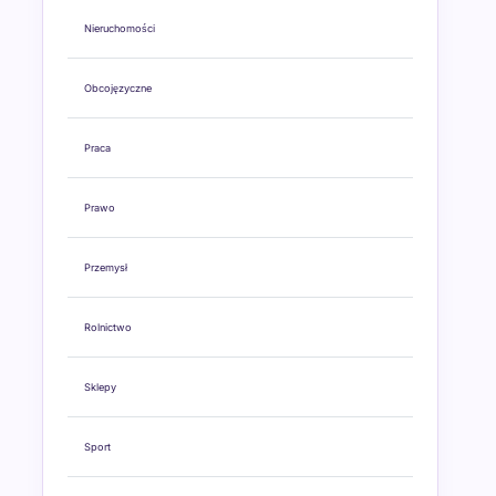
Nieruchomości
Obcojęzyczne
Praca
Prawo
Przemysł
Rolnictwo
Sklepy
Sport