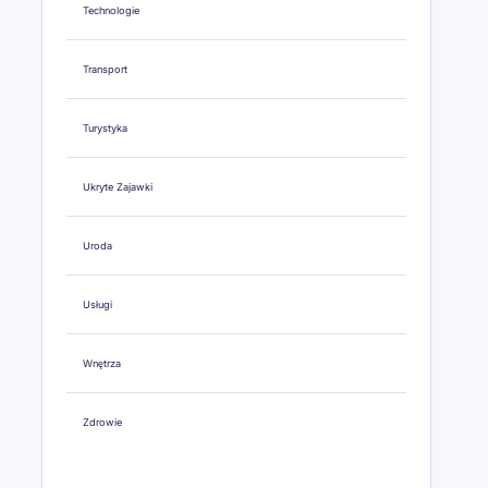
Technologie
Transport
Turystyka
Ukryte Zajawki
Uroda
Usługi
Wnętrza
Zdrowie