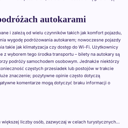
 podróżach autokarami
ne i zależą od wielu czynników takich jak komfort pojazdu,
ocenia wygodę podróżowania autokarem; nowoczesne pojazdy
a takie jak klimatyzacja czy dostęp do Wi-Fi. Użytkownicy
e z wyborem tego środka transportu – bilety na autokary są
wa przy podróży samochodem osobowym. Jednakże niektórzy
 konieczność częstych przesiadek lub postojów w trakcie
duże znaczenie; pozytywne opinie często dotyczą
egatywne komentarze mogą dotyczyć braku informacji o
u większej liczby osób, zazwyczaj w celach turystycznych…