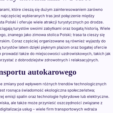
karami, które cieszą się dużym zainteresowaniem zarówno
 najczęściej wybieranych tras jest połączenie między
 Polski i oferuje wiele atrakcji turystycznych po drodze.
ciągają turystów swoimi zabytkami oraz bogatą historią. Wiele
o, znanego jako zimowa stolica Polski; trasa ta cieszy się
rskim. Coraz częściej organizowane są również wyjazdy do
ą turystów latem dzięki pięknym plażom oraz bogatej ofercie
ch prowadzi także do miejscowości uzdrowiskowych, takich jak
orzystać z dobrodziejstw zdrowotnych i relaksacyjnych.
ansportu autokarowego
ne zmiany pod wpływem różnych trendów technologicznych
jest rosnąca świadomość ekologiczna społeczeństwa;
ej emisji spalin oraz technologie hybrydowe lub elektryczne.
owiska, ale także może przynieść oszczędności związane z
digitalizacja usług – wiele firm transportowych wdraża