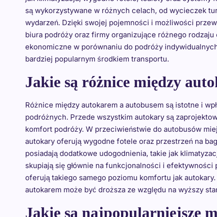
są wykorzystywane w różnych celach, od wycieczek tur
wydarzeń. Dzięki swojej pojemności i możliwości przew
biura podróży oraz firmy organizujące różnego rodzaju 
ekonomiczne w porównaniu do podróży indywidualnych 
bardziej popularnym środkiem transportu.
Jakie są różnice między au
Różnice między autokarem a autobusem są istotne i wpł
podróżnych. Przede wszystkim autokary są zaprojektowa
komfort podróży. W przeciwieństwie do autobusów miejsk
autokary oferują wygodne fotele oraz przestrzeń na bag
posiadają dodatkowe udogodnienia, takie jak klimatyzac
skupiają się głównie na funkcjonalności i efektywności
oferują takiego samego poziomu komfortu jak autokary.
autokarem może być droższa ze względu na wyższy sta
Jakie są najpopularniejsze 