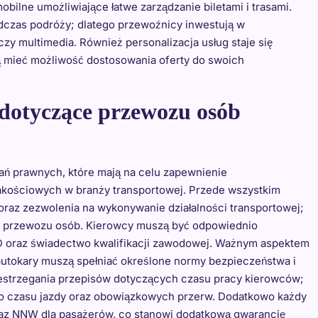
bilne umożliwiające łatwe zarządzanie biletami i trasami.
dczas podróży; dlatego przewoźnicy inwestują w
zy multimedia. Również personalizacja usług staje się
 mieć możliwość dostosowania oferty do swoich
dotyczące przewozu osób
ń prawnych, które mają na celu zapewnienie
akościowych w branży transportowej. Przede wszystkim
oraz zezwolenia na wykonywanie działalności transportowej;
o przewozu osób. Kierowcy muszą być odpowiednio
i D oraz świadectwo kwalifikacji zawodowej. Ważnym aspektem
autokary muszą spełniać określone normy bezpieczeństwa i
rzestrzegania przepisów dotyczących czasu pracy kierowców;
ego czasu jazdy oraz obowiązkowych przerw. Dodatkowo każdy
az NNW dla pasażerów, co stanowi dodatkową gwarancję