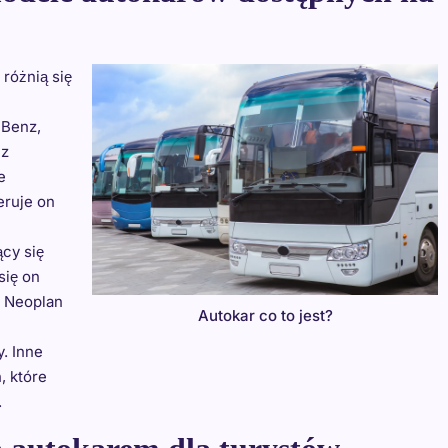
różnią się
-Benz,
 z
e
ruje on
cy się
się on
. Neoplan
Autokar co to jest?
. Inne
, które
.