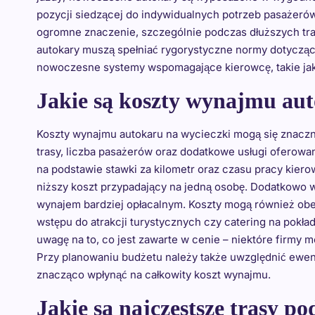
pozycji siedzącej do indywidualnych potrzeb pasażerów
ogromne znaczenie, szczególnie podczas dłuższych tr
autokary muszą spełniać rygorystyczne normy dotyczą
nowoczesne systemy wspomagające kierowcę, takie ja
Jakie są koszty wynajmu aut
Koszty wynajmu autokaru na wycieczki mogą się znaczni
trasy, liczba pasażerów oraz dodatkowe usługi oferow
na podstawie stawki za kilometr oraz czasu pracy kier
niższy koszt przypadający na jedną osobę. Dodatkowo wi
wynajem bardziej opłacalnym. Koszty mogą również obejm
wstępu do atrakcji turystycznych czy catering na pokł
uwagę na to, co jest zawarte w cenie – niektóre firmy
Przy planowaniu budżetu należy także uwzględnić ewen
znacząco wpłynąć na całkowity koszt wynajmu.
Jakie są najczęstsze trasy p