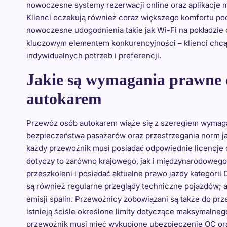
nowoczesne systemy rezerwacji online oraz aplikacje mo
Klienci oczekują również coraz większego komfortu po
nowoczesne udogodnienia takie jak Wi-Fi na pokładzie c
kluczowym elementem konkurencyjności – klienci chcą
indywidualnych potrzeb i preferencji.
Jakie są wymagania prawne 
autokarem
Przewóz osób autokarem wiąże się z szeregiem wymaga
bezpieczeństwa pasażerów oraz przestrzegania norm j
każdy przewoźnik musi posiadać odpowiednie licencje 
dotyczy to zarówno krajowego, jak i międzynarodoweg
przeszkoleni i posiadać aktualne prawo jazdy kategori
są również regularne przeglądy techniczne pojazdów; 
emisji spalin. Przewoźnicy zobowiązani są także do p
istnieją ściśle określone limity dotyczące maksymaln
przewoźnik musi mieć wykupione ubezpieczenie OC or