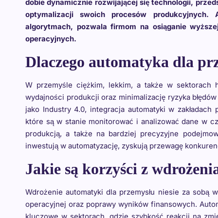
dobie dynamicznie rozwijającej się technologii, prze
optymalizacji swoich procesów produkcyjnych. 
algorytmach, pozwala firmom na osiąganie wyższe
operacyjnych.
Dlaczego automatyka dla pr
W przemyśle ciężkim, lekkim, a także w sektorach 
wydajności produkcji oraz minimalizację ryzyka błędów
jako Industry 4.0, integracja automatyki w zakładach
które są w stanie monitorować i analizować dane w cz
produkcją, a także na bardziej precyzyjne podejmow
inwestują w automatyzację, zyskują przewagę konkuren
Jakie są korzyści z wdrożen
Wdrożenie automatyki dla przemysłu niesie za sobą wi
operacyjnej oraz poprawy wyników finansowych. Autom
kluczowe w sektorach, gdzie szybkość reakcji na zmi