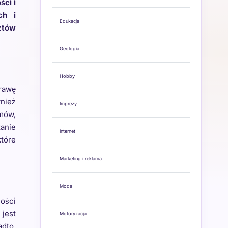
ści i
ch i
Edukacja
ztów
Geologia
Hobby
rawę
wnież
Imprezy
emów,
zanie
Internet
tóre
Marketing i reklama
Moda
ności
 jest
Motoryzacja
adto,