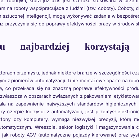
e, robotyka, która już dziś jest szeroko stosowana w przem
m na roboty współpracujące z ludźmi (tzw. coboty). Coboty, d
ztucznej inteligencji, mogą wykonywać zadania w bezpośred
raz przyczynia się do poprawy efektywności pracy w środowi
łu najbardziej korzystają
torach przemysłu, jednak niektóre branże w szczególności cz
nym z pionierów automatyzacji. Linie montażowe oparte na rob
w, co przekłada się na znaczną poprawę efektywności produ
, zwłaszcza w obszarach związanych z pakowaniem, etykietow
wala na zapewnienie najwyższych standardów higienicznych 
ry czerpie korzyści z automatyzacji, jest przemysł elektroni
tfony czy komputery, wymaga niezwykłej precyzji, którą m
tomatycznym. Wreszcie, sektor logistyki i magazynowania c
h jak roboty AGV (automatyczne pojazdy kierowane) oraz sy