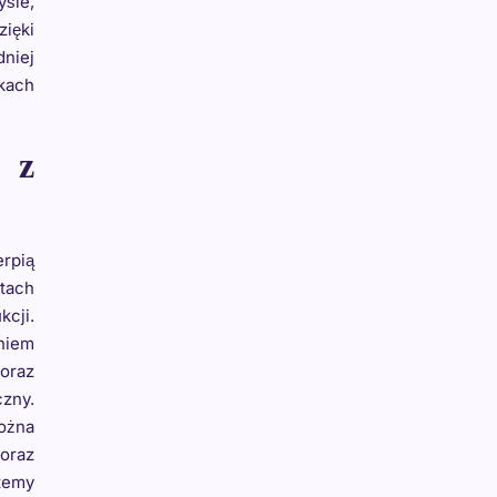
yśle,
zięki
niej
skach
 z
erpią
otach
kcji.
aniem
oraz
czny.
ożna
oraz
stemy