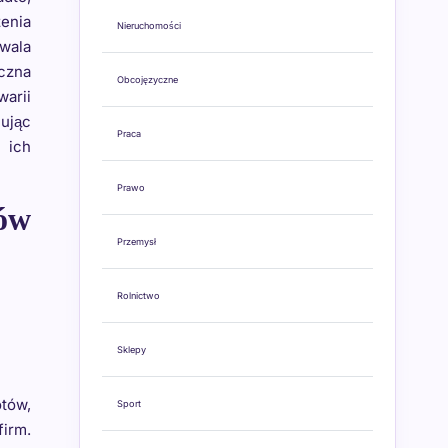
enia
Nieruchomości
zwala
uczna
Obcojęzyczne
warii
ując
Praca
 ich
Prawo
ów
Przemysł
Rolnictwo
Sklepy
tów,
Sport
irm.