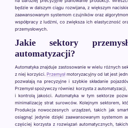
na bardziej precyzyjne planowanie produkcji. Wreszci
będzie w dalszym ciągu rozwijana, z większym naciskie
zaawansowanym systemom czujników oraz algorytmom s
współpracy z ludźmi, co zwiększa ich elastyczność o
przemysłowych.
Jakie sektory przemys
automatyzacji?
Automatyka znajduje zastosowanie w wielu różnych sek
z niej korzyści.
Przemysł
motoryzacyjny od lat jest jed
pozwalają na precyzyjne i szybkie składanie pojazdó
Przemysł spożywczy również korzysta z automatyzacji
i kontrolą jakości. Automatyka w tym sektorze poz
minimalizację strat surowców. Kolejnym sektorem, któ
Produkcja nowoczesnych urządzeń, takich jak smar
osiągnąć jedynie dzięki zaawansowanym systemom au
częściej korzysta z rozwiązań automatycznych, takic