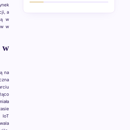
rynek
ji, a
ją w
ów w
ć w
ją na
uczna
arciu
żąco
miała
zasie
 IoT
zwala