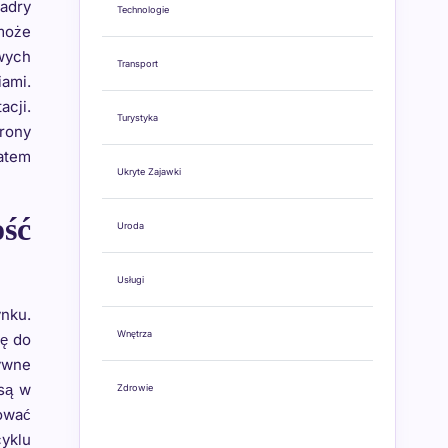
adry
Technologie
może
wych
Transport
ami.
cji.
Turystyka
trony
atem
Ukryte Zajawki
ść
Uroda
Usługi
nku.
Wnętrza
ię do
tywne
są w
Zdrowie
ować
cyklu