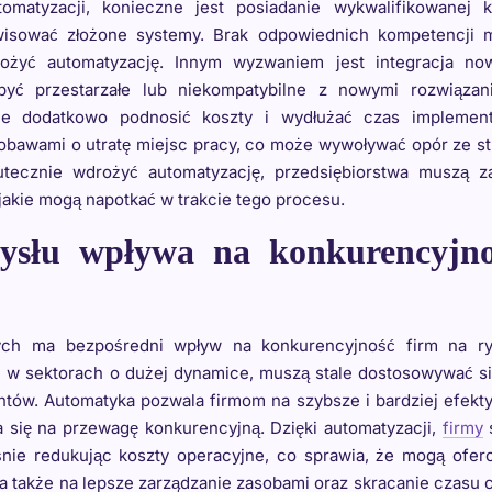
omatyzacji, konieczne jest posiadanie wykwalifikowanej k
erwisować złożone systemy. Brak odpowiednich kompetencji 
rożyć automatyzację. Innym wyzwaniem jest integracja no
być przestarzałe lub niekompatybilne z nowymi rozwiązani
e dodatkowo podnosić koszty i wydłużać czas implementa
obawami o utratę miejsc pracy, co może wywoływać opór ze s
utecznie wdrożyć automatyzację, przedsiębiorstwa muszą z
 jakie mogą napotkać w trakcie tego procesu.
ysłu wpływa na konkurencyjno
ch ma bezpośredni wpływ na konkurencyjność firm na ry
e w sektorach o dużej dynamice, muszą stale dostosowywać s
tów. Automatyka pozwala firmom na szybsze i bardziej efek
 się na przewagę konkurencyjną. Dzięki automatyzacji,
firmy
nie redukując koszty operacyjne, co sprawia, że mogą ofer
 także na lepsze zarządzanie zasobami oraz skracanie czasu 