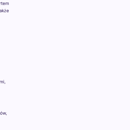
rtem
także
mi,
ców,