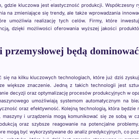
, gdzie kluczowa jest elastyczność produkcji. Współczesny 
ia na zmieniające się trendy, ale także wprowadzania innowac
re umożliwia realizację tych celów. Firmy, które inwestu
cją, dzięki możliwości oferowania wyższej jakości produkt
ki przemysłowej będą dominowa
 się na kilku kluczowych technologiach, które już dziś zysku
ze większe znaczenie. Jedną z takich technologii jest szt
anie decyzji oraz optymalizację procesów produkcyjnych w op
a maszynowego umożliwiają systemom automatycznym na bie
yczność oraz efektywność. Kolejną technologią, która będzie 
IoT, maszyny i urządzenia mogą komunikować się ze sobą w c
odukcją oraz szybsze reagowanie na potencjalne problemy.
tóre mogą być wykorzystywane do analiz predykcyjnych, co po