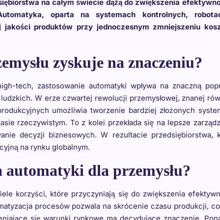
dsiębiorstwa na całym świecie dążą do zwiększenia efektywno
Automatyka, oparta na systemach kontrolnych, robota
j jakości produktów przy jednoczesnym zmniejszeniu kos
zemysłu zyskuje na znaczeniu?
high-tech, zastosowanie automatyki wpływa na znaczną pop
 ludzkich. W erze czwartej rewolucji przemysłowej, znanej ró
 produkcyjnych umożliwia tworzenie bardziej złożonych syst
asie rzeczywistym. To z kolei przekłada się na lepsze zarząd
anie decyzji biznesowych. W rezultacie przedsiębiorstwa, k
cyjną na rynku globalnym.
ia automatyki dla przemysłu?
ele korzyści, które przyczyniają się do zwiększenia efektyw
atyzacja procesów pozwala na skrócenie czasu produkcji, co
eniające się warunki rynkowe ma decydujące znaczenie. Pon