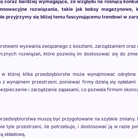
się coraz bardziej wymagające, ze względu na rosnącą konku
innowacyjne rozwiązania, takie jak boksy magazynowe, k
e przyjrzymy się bliżej temu fascynującemu trendowi w zarz
orstwami wyzwania związanego z kosztami, zarządzaniem oraz
astycznych rozwiązań, które pozwolą im dostosować się do z
 w której kilka przedsiębiorstw może wynajmować odrębn
z wynajmem przestrzeni, ponieważ firmy dzielą się opłatami
 zabezpieczenie i zarządzanie zapasami, co pozwala firmom skon
edsiębiorstwa muszą być przygotowane na szybkie zmiany. B
e tyle przestrzeni, ile potrzebuje, i dostosować ją w razie 
ią składową.