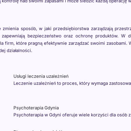
ną kontrolę nad swoimi zapasami i może śledzić każdą operacj
zmienia sposób, w jaki przedsiębiorstwa zarządzają przest
y i zapewniają bezpieczeństwo oraz ochronę produktów. W
 dla firm, które pragną efektywnie zarządzać swoimi zasobami
ej działalności.
Usługi leczenia uzależnień
Leczenie uzależnień to proces, który wymaga zastosow
Psychoterapia Gdynia
Psychoterapia w Gdyni oferuje wiele korzyści dla osób