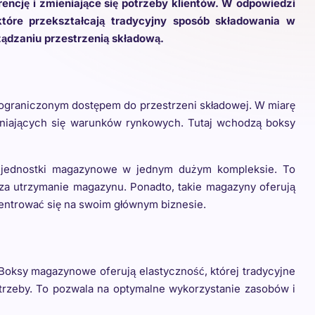
rencję i zmieniające się potrzeby klientów. W odpowiedzi
tóre przekształcają tradycyjny sposób składowania w
ądzaniu przestrzenią składową.
 ograniczonym dostępem do przestrzeni składowej. W miarę
mieniających się warunków rynkowych. Tutaj wchodzą boksy
e jednostki magazynowe w jednym dużym kompleksie. To
 za utrzymanie magazynu. Ponadto, takie magazyny oferują
centrować się na swoim głównym biznesie.
oksy magazynowe oferują elastyczność, której tradycyjne
potrzeby. To pozwala na optymalne wykorzystanie zasobów i