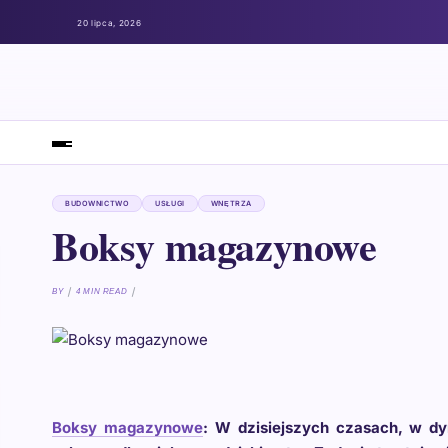
20 lipca, 2026
BUDOWNICTWO
USŁUGI
WNĘTRZA
Boksy magazynowe
BY
4 MIN READ
Boksy magazynowe
: W dzisiejszych czasach, w dy