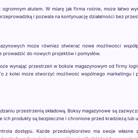
ogromnym atutem. W miarę jak firma rośnie, może łatwo wyna
przeprowadzką i pozwala na kontynuację działalności bez przest
gazynowych może również otwierać nowe możliwości współp
e prowadzić do nowych projektów i pomysłów.
może wynająć przestrzeń w boksie magazynowym od firmy logis
To z kolei może stworzyć możliwość wspólnego marketingu i p
ządzaniu przestrzenią składową. Boksy magazynowe są zazwyc
e ich produkty są bezpieczne i chronione przed kradzieżą lub
rola dostępu. Każde przedsiębiorstwo ma swoje własne za