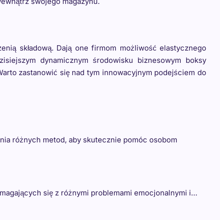
ę wewnątrz swojego magazynu.
rzenią składową. Dają one firmom możliwość elastycznego
 dzisiejszym dynamicznym środowisku biznesowym boksy
. Warto zastanowić się nad tym innowacyjnym podejściem do
ania różnych metod, aby skutecznie pomóc osobom
 zmagających się z różnymi problemami emocjonalnymi i…