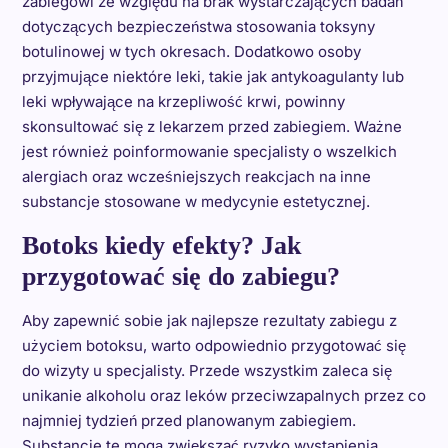
zabiegowi ze względu na brak wystarczających badań
dotyczących bezpieczeństwa stosowania toksyny
botulinowej w tych okresach. Dodatkowo osoby
przyjmujące niektóre leki, takie jak antykoagulanty lub
leki wpływające na krzepliwość krwi, powinny
skonsultować się z lekarzem przed zabiegiem. Ważne
jest również poinformowanie specjalisty o wszelkich
alergiach oraz wcześniejszych reakcjach na inne
substancje stosowane w medycynie estetycznej.
Botoks kiedy efekty? Jak
przygotować się do zabiegu?
Aby zapewnić sobie jak najlepsze rezultaty zabiegu z
użyciem botoksu, warto odpowiednio przygotować się
do wizyty u specjalisty. Przede wszystkim zaleca się
unikanie alkoholu oraz leków przeciwzapalnych przez co
najmniej tydzień przed planowanym zabiegiem.
Substancje te mogą zwiększać ryzyko wystąpienia