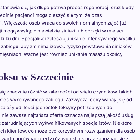
tanawia się, jak długo potrwa proces regeneracji oraz kiedy
cinie pacjenci mogą cieszyć się tym, że czas
ki. Większość osób wraca do swoich normalnych zajęć już
i mogą wystąpić niewielkie siniaki lub obrzęki w miejscu
kilku dni. Specjaliści zalecają unikanie intensywnego wysiłku
o zabiegu, aby zminimalizować ryzyko powstawania siniaków
ięśniach. Ważne jest również unikanie masażu okolicy
oksu w Szczecinie
ę znacznie różnić w zależności od wielu czynników, takich
z zakres wykonywanego zabiegu. Zazwyczaj ceny wahają się od
to zależy od ilości jednostek toksyny potrzebnych do
 nie zawsze najtańsza oferta oznacza najlepszą jakość usług
az zatrudniających wykwalifikowanych specjalistów. Niektóre
łych klientów, co może być korzystnym rozwiązaniem dla osób
 warto porównać oferty różnych klinik oraz zapoznać się z