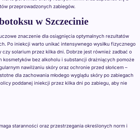
fektów przeprowadzonych zabiegów.
 botoksu w Szczecinie
luczowe znaczenie dla osiągnięcia optymalnych rezultatów
ch. Po iniekcji warto unikać intensywnego wysiłku fizycznego
 czy solarium przez kilka dni. Dobrze jest również zadbać o
ch kosmetyków bez alkoholu i substancji drażniących pomoże
egularnym nawilżaniu skóry oraz ochronie przed słońcem –
 istotne dla zachowania młodego wyglądu skóry po zabiegach
icy poddanej iniekcji przez kilka dni po zabiegu, aby nie
ymaga staranności oraz przestrzegania określonych norm i