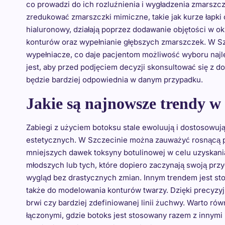
co prowadzi do ich rozluźnienia i wygładzenia zmarszcz
zredukować zmarszczki mimiczne, takie jak kurze łapki 
hialuronowy, działają poprzez dodawanie objętości w 
konturów oraz wypełnianie głębszych zmarszczek. W Szcz
wypełniacze, co daje pacjentom możliwość wyboru najl
jest, aby przed podjęciem decyzji skonsultować się z 
będzie bardziej odpowiednia w danym przypadku.
Jakie są najnowsze trendy w
Zabiegi z użyciem botoksu stale ewoluują i dostosowuj
estetycznych. W Szczecinie można zauważyć rosnącą po
mniejszych dawek toksyny botulinowej w celu uzyskania
młodszych lub tych, które dopiero zaczynają swoją przy
wygląd bez drastycznych zmian. Innym trendem jest sto
także do modelowania konturów twarzy. Dzięki precyzy
brwi czy bardziej zdefiniowanej linii żuchwy. Warto r
łączonymi, gdzie botoks jest stosowany razem z innymi