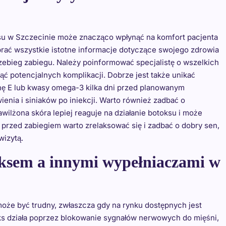
ksu w Szczecinie może znacząco wpłynąć na komfort pacjenta
brać wszystkie istotne informacje dotyczące swojego zdrowia
zebieg zabiegu. Należy poinformować specjalistę o wszelkich
ć potencjalnych komplikacji. Dobrze jest także unikać
nę E lub kwasy omega-3 kilka dni przed planowanym
nia i siniaków po iniekcji. Warto również zadbać o
wilżona skóra lepiej reaguje na działanie botoksu i może
 przed zabiegiem warto zrelaksować się i zadbać o dobry sen,
izytą.
oksem a innymi wypełniaczami w
że być trudny, zwłaszcza gdy na rynku dostępnych jest
toks działa poprzez blokowanie sygnałów nerwowych do mięśni,