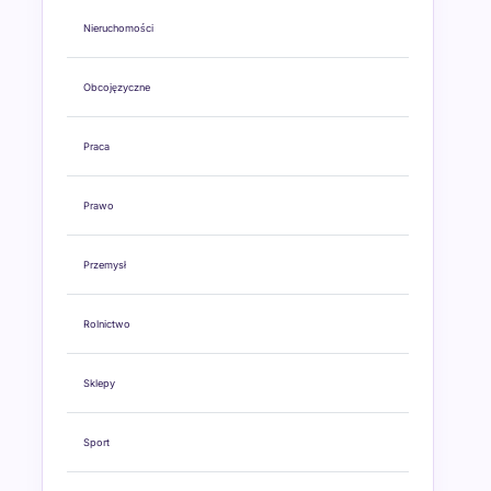
Nieruchomości
Obcojęzyczne
Praca
Prawo
Przemysł
Rolnictwo
Sklepy
Sport