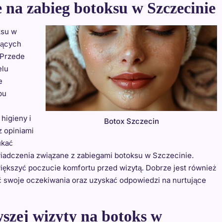
e na zabieg botoksu w Szczecinie
ksu w
jących
 Przede
elu
e
pu
higieny i
Botox Szczecin
z opiniami
ukać
wiadczenia związane z zabiegami botoksu w Szczecinie.
ększyć poczucie komfortu przed wizytą. Dobrze jest również
ć swoje oczekiwania oraz uzyskać odpowiedzi na nurtujące
wszej wizyty na botoks w