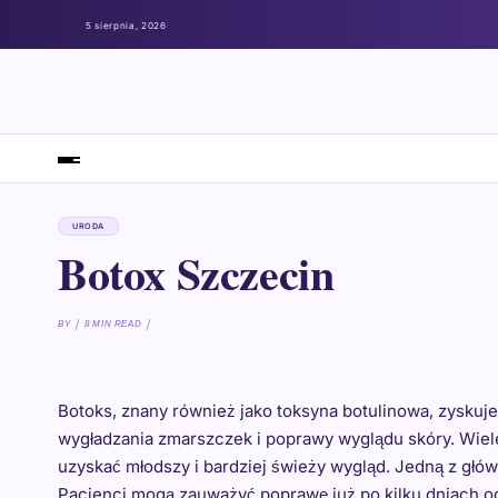
5 sierpnia, 2026
URODA
Botox Szczecin
BY
8 MIN READ
Botoks, znany również jako toksyna botulinowa, zyskuj
wygładzania zmarszczek i poprawy wyglądu skóry. Wiele
uzyskać młodszy i bardziej świeży wygląd. Jedną z głów
Pacjenci mogą zauważyć poprawę już po kilku dniach od