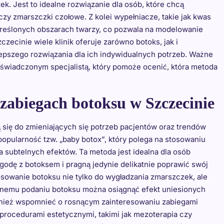
ek. Jest to idealne rozwiązanie dla osób, które chcą
czy zmarszczki czołowe. Z kolei wypełniacze, takie jak kwas
określonych obszarach twarzy, co pozwala na modelowanie
ecinie wiele klinik oferuje zarówno botoks, jak i
epszego rozwiązania dla ich indywidualnych potrzeb. Ważne
doświadczonym specjalistą, który pomoże ocenić, która metoda
 zabiegach botoksu w Szczecinie
ą się do zmieniających się potrzeb pacjentów oraz trendów
pularność tzw. „baby botox”, który polega na stosowaniu
 subtelnych efektów. Ta metoda jest idealna dla osób
godę z botoksem i pragną jedynie delikatnie poprawić swój
sowanie botoksu nie tylko do wygładzania zmarszczek, ale
jnemu podaniu botoksu można osiągnąć efekt uniesionych
ównież wspomnieć o rosnącym zainteresowaniu zabiegami
 procedurami estetycznymi, takimi jak mezoterapia czy