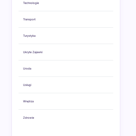
Technologie
Transport
Turystyka
Ukryte Zajawki
Uroda
Usługi
Wnętrza
Zdrowie