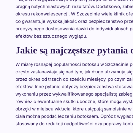
pragną natychmiastowych rezultatów. Dodatkowo, zabieg
okresu rekonwalescencji. W Szczecinie wiele klinik of
co gwarantuje wysoką jakość oraz bezpieczeństwo prze
precyzyjnego dostosowania dawki do indywidualnych po
efektów bez sztucznego wyglądu.
Jakie są najczęstsze pytania
W miarę rosnącej popularności botoksu w Szczecinie po
często zastanawiają się nad tym, jak długo utrzymują si
przez okres od trzech do sześciu miesięcy, po czym za
efektów. Inne pytanie dotyczy bezpieczeństwa stosowa
wykonaniu przez wykwalifikowanego specjalistę zabieg j
również o ewentualne skutki uboczne, które mogą wystąpi
obrzęki w miejscu wkłucia, które ustępują samoistnie w k
ciała można poddać leczeniu botoksem. Oprócz wygładz
stosowany do redukcji nadpotliwości czy poprawy kont