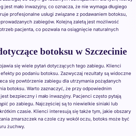
 jest mało inwazyjny, co oznacza, że nie wymaga długiego
eruje profesjonalne usługi związane z podawaniem botoksu,
prowadzanych zabiegów. Kolejną zaletą jest możliwość
trzeb pacjenta, co pozwala na osiągnięcie naturalnych
 dotyczące botoksu w Szczecinie
jawia się wiele pytań dotyczących tego zabiegu. Klienci
ę efekty po podaniu botoksu. Zazwyczaj rezultaty są widoczne
leca się powtórzenie zabiegu dla utrzymania pożądanych
nia botoksu. Warto zaznaczyć, że przy odpowiednim
est bezpieczny i mało inwazyjny. Pacjenci często pytają
ć po zabiegu. Najczęściej są to niewielkie siniaki lub
rótkim czasie. Klienci interesują się także tym, jakie obszary
ania zmarszczek na czole czy wokół oczu, botoks może być
uru żuchwy.