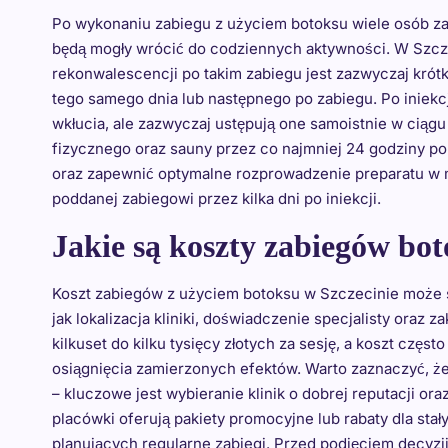
Po wykonaniu zabiegu z użyciem botoksu wiele osób zas
będą mogły wrócić do codziennych aktywności. W Szcze
rekonwalescencji po takim zabiegu jest zazwyczaj krót
tego samego dnia lub następnego po zabiegu. Po iniekcj
wkłucia, ale zazwyczaj ustępują one samoistnie w ciągu 
fizycznego oraz sauny przez co najmniej 24 godziny p
oraz zapewnić optymalne rozprowadzenie preparatu w m
poddanej zabiegowi przez kilka dni po iniekcji.
Jakie są koszty zabiegów bot
Koszt zabiegów z użyciem botoksu w Szczecinie może si
jak lokalizacja kliniki, doświadczenie specjalisty ora
kilkuset do kilku tysięcy złotych za sesję, a koszt częs
osiągnięcia zamierzonych efektów. Warto zaznaczyć, że
– kluczowe jest wybieranie klinik o dobrej reputacji or
placówki oferują pakiety promocyjne lub rabaty dla sta
planujących regularne zabiegi. Przed podjęciem decyzji