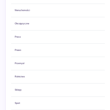
Nieruchomości
Obcojęzyczne
Praca
Prawo
Przemysł
Rolnictwo
Sklepy
Sport