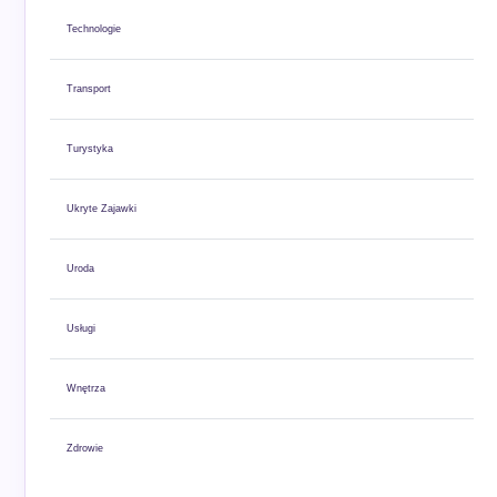
Technologie
Transport
Turystyka
Ukryte Zajawki
Uroda
Usługi
Wnętrza
Zdrowie