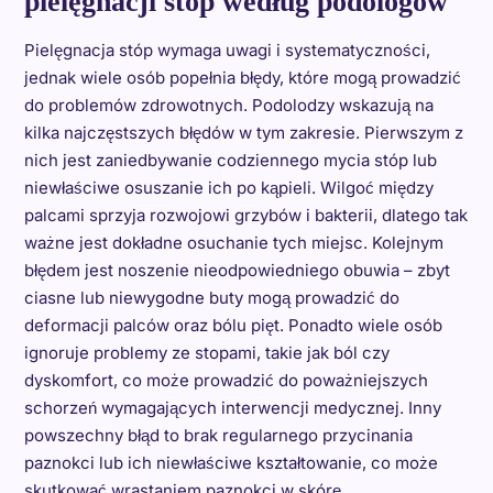
pielęgnacji stóp według podologów
Pielęgnacja stóp wymaga uwagi i systematyczności,
jednak wiele osób popełnia błędy, które mogą prowadzić
do problemów zdrowotnych. Podolodzy wskazują na
kilka najczęstszych błędów w tym zakresie. Pierwszym z
nich jest zaniedbywanie codziennego mycia stóp lub
niewłaściwe osuszanie ich po kąpieli. Wilgoć między
palcami sprzyja rozwojowi grzybów i bakterii, dlatego tak
ważne jest dokładne osuchanie tych miejsc. Kolejnym
błędem jest noszenie nieodpowiedniego obuwia – zbyt
ciasne lub niewygodne buty mogą prowadzić do
deformacji palców oraz bólu pięt. Ponadto wiele osób
ignoruje problemy ze stopami, takie jak ból czy
dyskomfort, co może prowadzić do poważniejszych
schorzeń wymagających interwencji medycznej. Inny
powszechny błąd to brak regularnego przycinania
paznokci lub ich niewłaściwe kształtowanie, co może
skutkować wrastaniem paznokci w skórę.