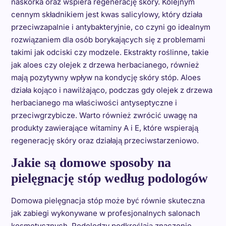
naskórka oraz wspiera regenerację skóry. Kolejnym
cennym składnikiem jest kwas salicylowy, który działa
przeciwzapalnie i antybakteryjnie, co czyni go idealnym
rozwiązaniem dla osób borykających się z problemami
takimi jak odciski czy modzele. Ekstrakty roślinne, takie
jak aloes czy olejek z drzewa herbacianego, również
mają pozytywny wpływ na kondycję skóry stóp. Aloes
działa kojąco i nawilżająco, podczas gdy olejek z drzewa
herbacianego ma właściwości antyseptyczne i
przeciwgrzybicze. Warto również zwrócić uwagę na
produkty zawierające witaminy A i E, które wspierają
regenerację skóry oraz działają przeciwstarzeniowo.
Jakie są domowe sposoby na
pielęgnację stóp według podologów
Domowa pielęgnacja stóp może być równie skuteczna
jak zabiegi wykonywane w profesjonalnych salonach
kosmetycznych. Podolodzy podkreślają znaczenie