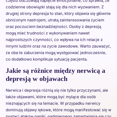
często odczuwają napięcie emocjonalne, co sprawia, że
codzienne obowiązki stają się dla nich wyzwaniem. Z
drugiej strony depresja to stan, który objawia się głównie
obniżonym nastrojem, utratą zainteresowania życiem
oraz poczuciem beznadziejności. Osoby z depresją
mogą mieć trudności z wykonywaniem nawet
najprostszych czynności, co wpływa na ich relacje z
innymi ludźmi oraz na życie zawodowe. Warto zauważyć,
że oba te zaburzenia mogą występować jednocześnie,
co dodatkowo komplikuje sytuację pacjenta.
Jakie są różnice między nerwicą a
depresją w objawach
Nerwica i depresja różnią się nie tylko przyczynami, ale
także objawami, które mogą być mylące dla osób
nieznających się na temacie. W przypadku nerwicy
dominują objawy lękowe, które mogą manifestować się w
postaci ataków paniki, nadmiernego zamartwiania się czy