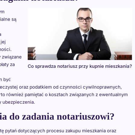
ym
ialne są
a
jej
ości.
y związane
łaty za
Co sprawdza notariusz przy kupnie mieszkania?
n być
ieczystej oraz podatkiem od czynności cywilnoprawnych,
rto również pamiętać o kosztach związanych z ewentualnym
y ubezpieczenia.
ia do zadania notariuszowi?
stę pytań dotyczących procesu zakupu mieszkania oraz