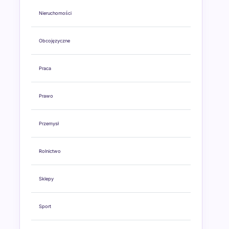
Nieruchomości
Obcojęzyczne
Praca
Prawo
Przemysł
Rolnictwo
Sklepy
Sport