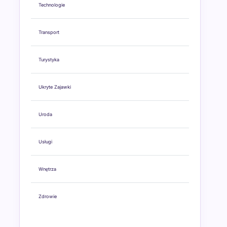
Technologie
Transport
Turystyka
Ukryte Zajawki
Uroda
Usługi
Wnętrza
Zdrowie