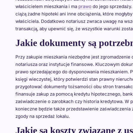
właścicielem mieszkania i ma
prawo
do jego sprzedaży. 
ciążą żadne hipoteki ani inne obciążenia, które mogły
właściciela. Dodatkowo notariusz zwraca uwagę na ws
transakcją, aby upewnić się, że wszystkie warunki zosta
Jakie dokumenty są potrzeb
Przy zakupie mieszkania niezbędne jest zgromadzeni
notariusza oraz instytucje finansowe. Kluczowym doku
prawo sprzedającego do dysponowania mieszkaniem. Po
księgi wieczystej, który potwierdzi stan prawny nieru
przygotować dokumenty tożsamości obu stron transakcji
finansuje zakup za pomocą kredytu hipotecznego, ba
zaświadczenie o zarobkach czy historia kredytowa. W 
konieczne będzie także przedstawienie zaświadczenia ze
zgody na sprzedaż lokalu.
Jakie są koszty związane z u