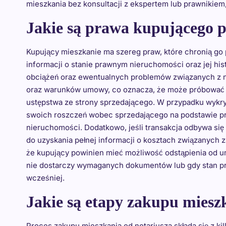
mieszkania bez konsultacji z ekspertem lub prawnikiem
Jakie są prawa kupującego p
Kupujący mieszkanie ma szereg praw, które chronią go 
informacji o stanie prawnym nieruchomości oraz jej his
obciążeń oraz ewentualnych problemów związanych z n
oraz warunków umowy, co oznacza, że może próbować u
ustępstwa ze strony sprzedającego. W przypadku wykry
swoich roszczeń wobec sprzedającego na podstawie pr
nieruchomości. Dodatkowo, jeśli transakcja odbywa si
do uzyskania pełnej informacji o kosztach związanych z
że kupujący powinien mieć możliwość odstąpienia od u
nie dostarczy wymaganych dokumentów lub gdy stan pr
wcześniej.
Jakie są etapy zakupu miesz
Proces zakupu mieszkania od notariusza składa się z ki