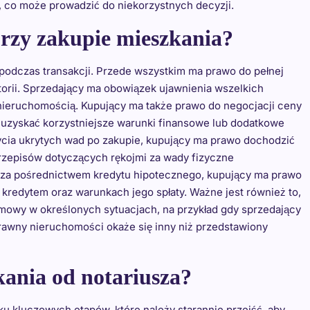
, co może prowadzić do niekorzystnych decyzji.
rzy zakupie mieszkania?
podczas transakcji. Przede wszystkim ma prawo do pełnej
torii. Sprzedający ma obowiązek ujawnienia wszelkich
ieruchomością. Kupujący ma także prawo do negocjacji ceny
zyskać korzystniejsze warunki finansowe lub dodatkowe
cia ukrytych wad po zakupie, kupujący ma prawo dochodzić
zepisów dotyczących rękojmi za wady fizyczne
ę za pośrednictwem kredytu hipotecznego, kupujący ma prawo
 kredytem oraz warunkach jego spłaty. Ważne jest również to,
mowy w określonych sytuacjach, na przykład gdy sprzedający
awny nieruchomości okaże się inny niż przedstawiony
kania od notariusza?
lku kluczowych etapów, które należy starannie przejść, aby