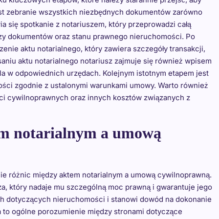
jest zebranie wszystkich niezbędnych dokumentów zarówno
a się spotkanie z notariuszem, który przeprowadzi całą
lizy dokumentów oraz stanu prawnego nieruchomości. Po
enie aktu notarialnego, który zawiera szczegóły transakcji,
saniu aktu notarialnego notariusz zajmuje się również wpisem
ela w odpowiednich urzędach. Kolejnym istotnym etapem jest
ności zgodnie z ustalonymi warunkami umowy. Warto również
ści cywilnoprawnych oraz innych kosztów związanych z
tem notarialnym a umową
nie różnic między aktem notarialnym a umową cywilnoprawną.
za, który nadaje mu szczególną moc prawną i gwarantuje jego
ach dotyczących nieruchomości i stanowi dowód na dokonanie
 to ogólne porozumienie między stronami dotyczące