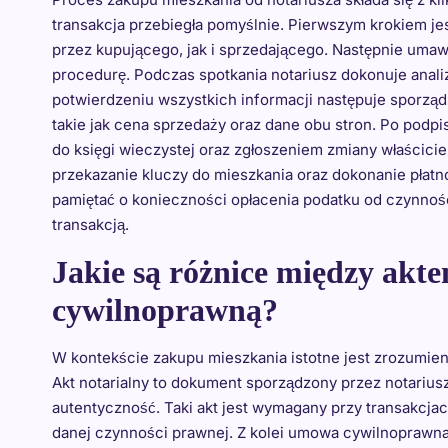
transakcja przebiegła pomyślnie. Pierwszym krokiem 
przez kupującego, jak i sprzedającego. Następnie umawi
procedurę. Podczas spotkania notariusz dokonuje ana
potwierdzeniu wszystkich informacji następuje sporządz
takie jak cena sprzedaży oraz dane obu stron. Po podpi
do księgi wieczystej oraz zgłoszeniem zmiany właścici
przekazanie kluczy do mieszkania oraz dokonanie płat
pamiętać o konieczności opłacenia podatku od czynno
transakcją.
Jakie są różnice między ak
cywilnoprawną?
W kontekście zakupu mieszkania istotne jest zrozumie
Akt notarialny to dokument sporządzony przez notarius
autentyczność. Taki akt jest wymagany przy transakcj
danej czynności prawnej. Z kolei umowa cywilnoprawna