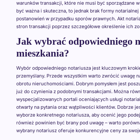
warunków transakcji, które nie musi być sporządzane 
być ważna i skuteczna, to jednak brak formy notarialn
postanowień w przypadku sporów prawnych. Akt notaria
stron transakcji poprzez szczegółowe określenie ich 
Jak wybrać odpowiedniego n
mieszkania?
Wybór odpowiedniego notariusza jest kluczowym krokie
przemyślany. Przede wszystkim warto zwrócić uwagę na
obrotu nieruchomościami. Dobrym pomysłem jest poszuk
już do czynienia z podobnymi transakcjami. Można równ
wyspecjalizowanych portali oceniających usługi notarial
otwarty na pytania oraz wątpliwości klientów. Dobrze j
wyborze konkretnego notariusza, aby ocenić jego podejś
również powinien być brany pod uwagę – warto porównać 
wybrany notariusz oferuje konkurencyjne ceny za swoje