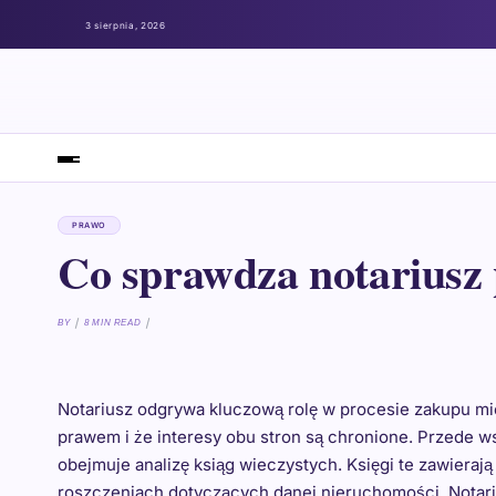
3 sierpnia, 2026
PRAWO
Co sprawdza notariusz 
BY
8 MIN READ
Notariusz odgrywa kluczową rolę w procesie zakupu mie
prawem i że interesy obu stron są chronione. Przede 
obejmuje analizę ksiąg wieczystych. Księgi te zawieraj
roszczeniach dotyczących danej nieruchomości. Notari