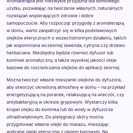
Aromaterapia jest niezwykle przyjazna dla domowego
użytku, pozwalając na tworzenie własnych, naturalnych
rozwiązań wspierających zdrowie i dobre
samopoczucie. Aby rozpocząć przygodę z aromaterapią
w domu, warto zaopatrzyć się w kilka podstawowych
olejków eterycznych o wszechstronnym działaniu, takich
jak wspomniana wcześniej lawenda, cytryna czy drzewo
herbaciane. Niezbędny będzie również dyfuzor lub
kominek aromatyczny, a także wysokiej jakości oleje
bazowe do rozcieńczania olejków do aplikacji skórnej.
Można tworzyć własne mieszanki olejków do dyfuzora,
aby stworzyć określoną atmosferę w domu – na przykład
energetyzującą na poranek, relaksującą na wieczór, czy
antybakteryjną w okresie grypowym. Wystarczy kilka
kropel olejku do kominka lub do wody w dyfuzorze
ultradźwiękowym. Do pielęgnacji skóry można
przygotować własne olejki do masażu, mieszając
wybrane olejki eteryczne z olejem bazowym. Na