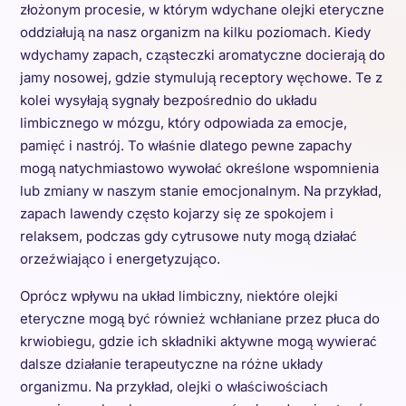
złożonym procesie, w którym wdychane olejki eteryczne
oddziałują na nasz organizm na kilku poziomach. Kiedy
wdychamy zapach, cząsteczki aromatyczne docierają do
jamy nosowej, gdzie stymulują receptory węchowe. Te z
kolei wysyłają sygnały bezpośrednio do układu
limbicznego w mózgu, który odpowiada za emocje,
pamięć i nastrój. To właśnie dlatego pewne zapachy
mogą natychmiastowo wywołać określone wspomnienia
lub zmiany w naszym stanie emocjonalnym. Na przykład,
zapach lawendy często kojarzy się ze spokojem i
relaksem, podczas gdy cytrusowe nuty mogą działać
orzeźwiająco i energetyzująco.
Oprócz wpływu na układ limbiczny, niektóre olejki
eteryczne mogą być również wchłaniane przez płuca do
krwiobiegu, gdzie ich składniki aktywne mogą wywierać
dalsze działanie terapeutyczne na różne układy
organizmu. Na przykład, olejki o właściwościach