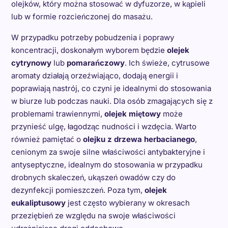
olejków, który można stosować w dyfuzorze, w kąpieli
lub w formie rozcieńczonej do masażu.
W przypadku potrzeby pobudzenia i poprawy
koncentracji, doskonałym wyborem będzie
olejek
cytrynowy
lub
pomarańczowy
. Ich świeże, cytrusowe
aromaty działają orzeźwiająco, dodają energii i
poprawiają nastrój, co czyni je idealnymi do stosowania
w biurze lub podczas nauki. Dla osób zmagających się z
problemami trawiennymi,
olejek miętowy
może
przynieść ulgę, łagodząc nudności i wzdęcia. Warto
również pamiętać o
olejku z drzewa herbacianego
,
cenionym za swoje silne właściwości antybakteryjne i
antyseptyczne, idealnym do stosowania w przypadku
drobnych skaleczeń, ukąszeń owadów czy do
dezynfekcji pomieszczeń. Poza tym,
olejek
eukaliptusowy
jest często wybierany w okresach
przeziębień ze względu na swoje właściwości