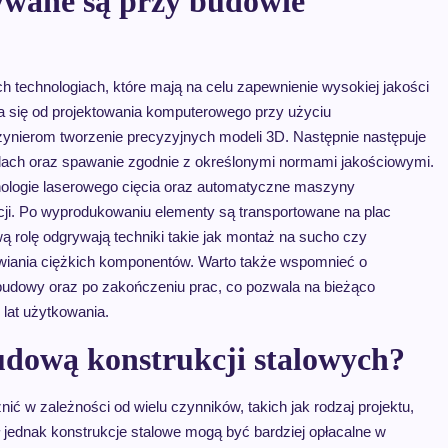
ywane są przy budowie
 technologiach, które mają na celu zapewnienie wysokiej jakości
a się od projektowania komputerowego przy użyciu
żynierom tworzenie precyzyjnych modeli 3D. Następnie następuje
 blach oraz spawanie zgodnie z określonymi normami jakościowymi.
ologie laserowego cięcia oraz automatyczne maszyny
cji. Po wyprodukowaniu elementy są transportowane na plac
 rolę odgrywają techniki takie jak montaż na sucho czy
wiania ciężkich komponentów. Warto także wspomnieć o
budowy oraz po zakończeniu prac, co pozwala na bieżąco
 lat użytkowania.
budową konstrukcji stalowych?
ć w zależności od wielu czynników, takich jak rodzaj projektu,
ł jednak konstrukcje stalowe mogą być bardziej opłacalne w