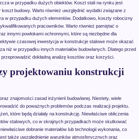
cza w przypadku dużych obiektów. Koszt stali na rynku jest
 koszt budowy. Warto również uwzględnić wydatki związane z
za w przypadku dużych elementów. Dodatkowo, koszty robocizny
wykwalifikowanych pracowników. Warto również pamiętać o
az innymi powłokami ochronnymi, które są niezbędne dla
rspektywie czasowej inwestycja w konstrukcje stalowe może okazać
sza niż w przypadku innych materiałów budowlanych. Dlatego przed
 przeprowadzić dokładną analizę kosztów oraz korzyści.
rzy projektowaniu konstrukcji
raz znajomości zasad inżynierii budowlanej. Niestety, wiele
prowadzić do poważnych problemów podczas realizacji projektu.
ń, które będą działały na konstrukcję. Niewłaściwe obliczenia
ntów stalowych, co w skrajnych przypadkach może skutkować
ewłaściwe dobranie materiałów lub technologii wykonania, co
e jest także uwzględnienie warunków atmosferycznych oraz