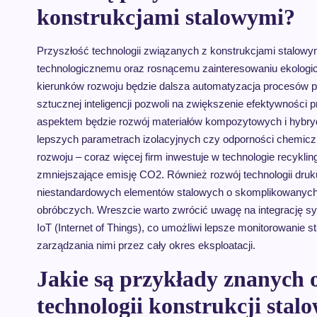
konstrukcjami stalowymi?
Przyszłość technologii związanych z konstrukcjami stalowym
technologicznemu oraz rosnącemu zainteresowaniu ekologi
kierunków rozwoju będzie dalsza automatyzacja procesów p
sztucznej inteligencji pozwoli na zwiększenie efektywności
aspektem będzie rozwój materiałów kompozytowych i hybrydo
lepszych parametrach izolacyjnych czy odporności chemic
rozwoju – coraz więcej firm inwestuje w technologie recykli
zmniejszające emisję CO2. Również rozwój technologii druk
niestandardowych elementów stalowych o skomplikowanych 
obróbczych. Wreszcie warto zwrócić uwagę na integrację s
IoT (Internet of Things), co umożliwi lepsze monitorowanie 
zarządzania nimi przez cały okres eksploatacji.
Jakie są przykłady znanych
technologii konstrukcji stal