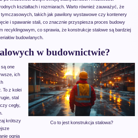
rodnych kształtach i rozmiarach. Warto również zauważyć, że
 tymczasowych, takich jak pawilony wystawowe czy kontenery
ęcie i spawanie stali, co znacznie przyspiesza proces budowy
em recyklingowym, co sprawia, że konstrukcje stalowe są bardziej
teriałów budowlanych.
 stalowych w budownictwie?
e są one
rwsze, ich
ch
 To z kolei
ugie, stal
czy cegły,
h.
aj krótszy
Co to jest konstrukcja stalowa?
ejsze
łanie ognia