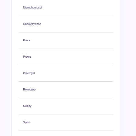
Nieruchomości
Obcojęzyczne
Praca
Prawo
Przemysł
Rolnictwo
Sklepy
Sport