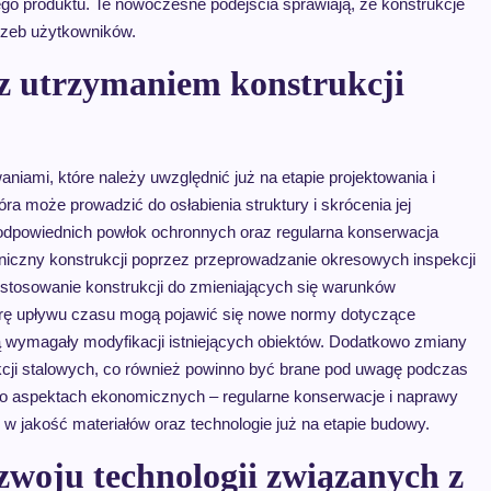
go produktu. Te nowoczesne podejścia sprawiają, że konstrukcje
trzeb użytkowników.
 z utrzymaniem konstrukcji
niami, które należy uwzględnić już na etapie projektowania i
ra może prowadzić do osłabienia struktury i skrócenia jej
 odpowiednich powłok ochronnych oraz regularna konserwacja
niczny konstrukcji poprzez przeprowadzanie okresowych inspekcji
stosowanie konstrukcji do zmieniających się warunków
ę upływu czasu mogą pojawić się nowe normy dotyczące
ą wymagały modyfikacji istniejących obiektów. Dodatkowo zmiany
kcji stalowych, co również powinno być brane pod uwagę podczas
 o aspektach ekonomicznych – regularne konserwacje i naprawy
 jakość materiałów oraz technologie już na etapie budowy.
ozwoju technologii związanych z