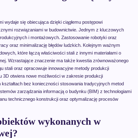
i wydaje się obiecująca dzięki ciągłemu postępowi
cznymi rozwiązaniami w budownictwie. Jednym z kluczowych
rodukcyjnych i montażowych. Zastosowanie robotyki oraz
 pracy oraz minimalizację błędów ludzkich. Kolejnym ważnym
wych, które łączą właściwości stali z innymi materiałami o
znej. Wzrastające znaczenie ma także kwestia zrównoważonego
ngu stali oraz opracowuje innowacyjne metody produkcji
u 3D otwiera nowe możliwości w zakresie produkcji
kształtach bez konieczności stosowania tradycyjnych metod
ystemów zarządzania informacją o budynku (BIM) z technologiami
stanu technicznego konstrukcji oraz optymalizację procesów
 obiektów wykonanych w
owej?