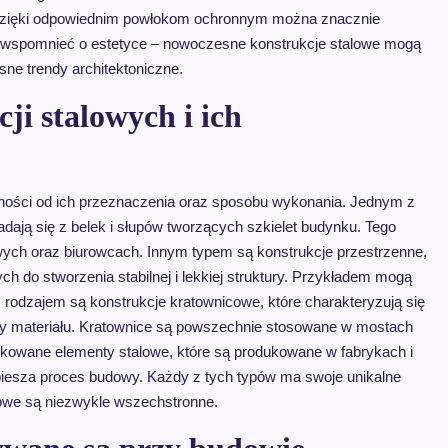
 Dzięki odpowiednim powłokom ochronnym można znacznie
o wspomnieć o estetyce – nowoczesne konstrukcje stalowe mogą
sne trendy architektoniczne.
ji stalowych i ich
żności od ich przeznaczenia oraz sposobu wykonania. Jednym z
dają się z belek i słupów tworzących szkielet budynku. Tego
wych oraz biurowcach. Innym typem są konstrukcje przestrzenne,
h do stworzenia stabilnej i lekkiej struktury. Przykładem mogą
 rodzajem są konstrukcje kratownicowe, które charakteryzują się
y materiału. Kratownice są powszechnie stosowane w mostach
rykowane elementy stalowe, które są produkowane w fabrykach i
iesza proces budowy. Każdy z tych typów ma swoje unikalne
lowe są niezwykle wszechstronne.