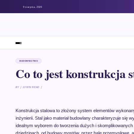
9 sierpnia, 2026
BUDOWNICTWO
Co to jest konstrukcja 
BY
10 MIN READ
Konstrukcja stalowa to złożony system elementów wykonanyc
inżynierii. Stal jako materiał budowlany charakteryzuje się
idealnym wyborem do tworzenia dużych i skomplikowanych 
dziedzinach, od budowy mostów, przez hale przemysłowe, aż