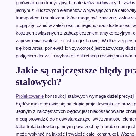
porównaniu do tradycyjnych materiałów budowlanych, zwłasz
jednym z kluczowych elementów wpływających na całkowity
transportem i montażem, które mogą być znaczne, zwłaszc
mogą się różnić w zależności od regionu oraz dostępności 
kosztach związanych z zabezpieczeniem antykorozyjnym or
zapewnienia trwałości konstrukcji stalowej. W dłuższej pe
się korzystna, ponieważ ich żywotność jest zazwyczaj dłuż
podjęciem decyzji o wyborze konkretnego rozwiązania warto
Jakie są najczęstsze błędy p
stalowych?
Projektowanie
konstrukcji stalowych wymaga dużej precyzji o
błędów może pojawić się na etapie projektowania, co może 
Jednym z najczęstszych błędów jest niedoszacowanie obciąże
mogą prowadzić do niewystarczającej wytrzymałości eleme
katastrofą budowlaną. Innym powszechnym problemem jest ni
może wpłynąć na jakość i trwałość całej konstrukcji. Ważn