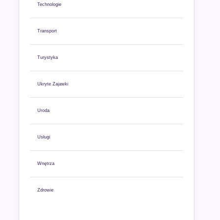
Technologie
Transport
Turystyka
Ukryte Zajawki
Uroda
Usługi
Wnętrza
Zdrowie