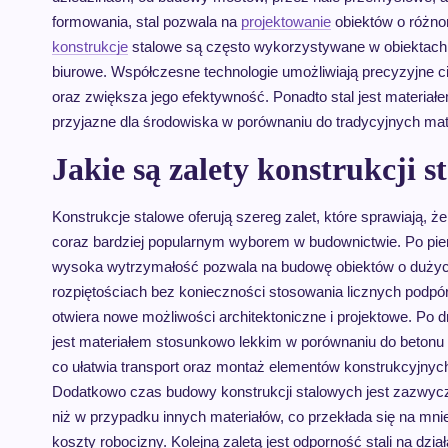
formowania, stal pozwala na
projektowanie
obiektów o różno
konstrukcje
stalowe są często wykorzystywane w obiektach
biurowe. Współczesne technologie umożliwiają precyzyjne ci
oraz zwiększa jego efektywność. Ponadto stal jest materiał
przyjazne dla środowiska w porównaniu do tradycyjnych ma
Jakie są zalety konstrukcji
Konstrukcje stalowe oferują szereg zalet, które sprawiają, ż
coraz bardziej popularnym wyborem w budownictwie. Po pie
wysoka wytrzymałość pozwala na budowę obiektów o duży
rozpiętościach bez konieczności stosowania licznych podpór.
otwiera nowe możliwości architektoniczne i projektowe. Po dr
jest materiałem stosunkowo lekkim w porównaniu do betonu 
co ułatwia transport oraz montaż elementów konstrukcyjnyc
Dodatkowo czas budowy konstrukcji stalowych jest zazwycz
niż w przypadku innych materiałów, co przekłada się na mni
koszty robocizny. Kolejną zaletą jest odporność stali na dzia