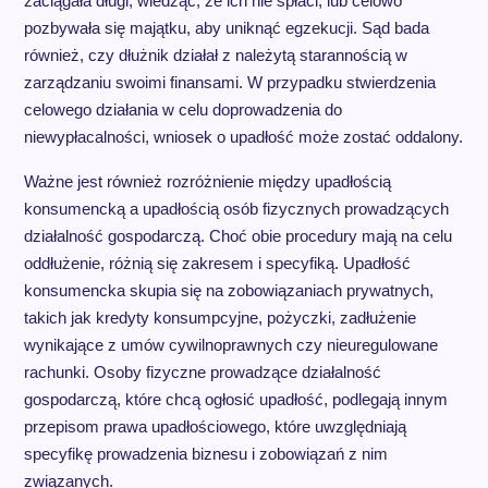
zaciągała długi, wiedząc, że ich nie spłaci, lub celowo
pozbywała się majątku, aby uniknąć egzekucji. Sąd bada
również, czy dłużnik działał z należytą starannością w
zarządzaniu swoimi finansami. W przypadku stwierdzenia
celowego działania w celu doprowadzenia do
niewypłacalności, wniosek o upadłość może zostać oddalony.
Ważne jest również rozróżnienie między upadłością
konsumencką a upadłością osób fizycznych prowadzących
działalność gospodarczą. Choć obie procedury mają na celu
oddłużenie, różnią się zakresem i specyfiką. Upadłość
konsumencka skupia się na zobowiązaniach prywatnych,
takich jak kredyty konsumpcyjne, pożyczki, zadłużenie
wynikające z umów cywilnoprawnych czy nieuregulowane
rachunki. Osoby fizyczne prowadzące działalność
gospodarczą, które chcą ogłosić upadłość, podlegają innym
przepisom prawa upadłościowego, które uwzględniają
specyfikę prowadzenia biznesu i zobowiązań z nim
związanych.