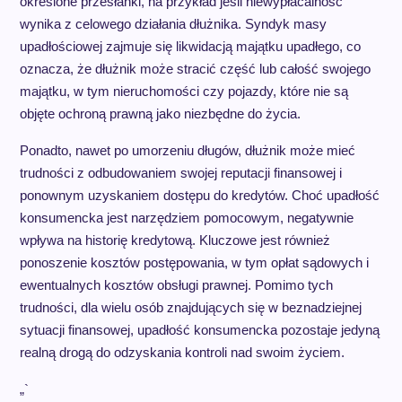
określone przesłanki, na przykład jeśli niewypłacalność
wynika z celowego działania dłużnika. Syndyk masy
upadłościowej zajmuje się likwidacją majątku upadłego, co
oznacza, że dłużnik może stracić część lub całość swojego
majątku, w tym nieruchomości czy pojazdy, które nie są
objęte ochroną prawną jako niezbędne do życia.
Ponadto, nawet po umorzeniu długów, dłużnik może mieć
trudności z odbudowaniem swojej reputacji finansowej i
ponownym uzyskaniem dostępu do kredytów. Choć upadłość
konsumencka jest narzędziem pomocowym, negatywnie
wpływa na historię kredytową. Kluczowe jest również
ponoszenie kosztów postępowania, w tym opłat sądowych i
ewentualnych kosztów obsługi prawnej. Pomimo tych
trudności, dla wielu osób znajdujących się w beznadziejnej
sytuacji finansowej, upadłość konsumencka pozostaje jedyną
realną drogą do odzyskania kontroli nad swoim życiem.
„`