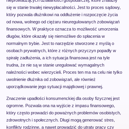
nieprowadzących działalności gospodarczej, które znalazły
się w stanie trwałej niewypłacalności. Jest to proces sądowy,
który pozwala dłużnikowi na oddłużenie i rozpoczęcie życia
od nowa, wolnego od ciężaru nieuregulowanych zobowiązań
finansowych. W praktyce oznacza to możliwość umorzenia
długów, które okazały się niemożliwe do spłacenia w
normalnym trybie. Jest to narzędzie stworzone z myślą o
osobach prywatnych, które z różnych przyczyn popadły w
spiralę zadłużenia, a ich sytuacja finansowa jest na tyle
trudna, że nie są w stanie uregulować wymagalnych
należności wobec wierzycieli. Proces ten ma na celu nie tylko
uwolnienie dłużnika od zobowiązań, ale również
uporządkowanie jego sytuacji majątkowej i prawnej.
Znaczenie upadłości konsumenckiej dla osoby fizycznej jest
ogromne. Pozwala ona na wyjście z impasu finansowego,
który często prowadzi do poważnych problemów osobistych,
zdrowotnych i społecznych. Długi mogą generować stres,
konflikty rodzinne, a nawet prowadzić do utraty pracy czy