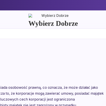
Wybierz Dobrze
osiada osobowość prawną, co oznacza, że może działać jako
za to, że korporacje mogą zawierać umowy, posiadać majątek
luczowych cech korporacji jest ograniczona
obisty majątek nie jest zagrożony w przypadku