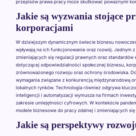
przepisów prawa pracy może skutkować poważnymi ko
Jakie są wyzwania stojące p
korporacjami
W dzisiejszym dynamicznym świecie biznesu nowoczesn
wpływają na ich funkcjonowanie oraz rozwój. Jednym z
zmieniających się regulacji prawnych oraz standardów
dotyczącej odpowiedzialności społecznej biznesu, kor
zrównoważonego rozwoju oraz ochrony środowiska. Dod
wymagania związane z konkurencją międzynarodową ora
lokalnych rynków. Technologia również odgrywa kluczow
inteligencji i automatyzacji wymusza na firmach inwes
zakresie umiejętności cyfrowych. W kontekście pandem
modele biznesowe do pracy zdalnej i zmieniających się 
Jakie są perspektywy rozwoju