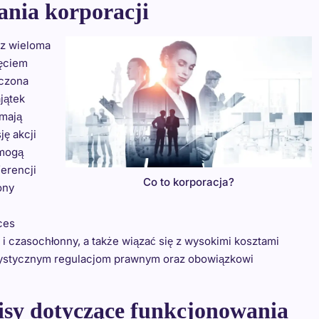
dania korporacji
 z wieloma
jęciem
iczona
jątek
 mają
ę akcji
 mogą
erencji
Co to korporacja?
ony
ces
 i czasochłonny, a także wiązać się z wysokimi kosztami
orystycznym regulacjom prawnym oraz obowiązkowi
pisy dotyczące funkcjonowania