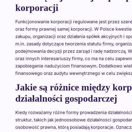
korporacji
Funkcjonowanie korporacji regulowane jest przez szere
oraz formy prawnej samej korporacji. W Polsce kwestie
zakupu, organizacji oraz działania spółek akcyjnych i s
m.in. zasady dotyczące tworzenia statutu firmy, organ
podejmowania decyzji przez zarząd i radę nadzorczą. 
oraz innych interesariuszy firmy, co ma na celu zapewn
zapobieganie nadużyciom finansowym. Dodatkowo wiel
finansowego oraz audytu wewnętrznego w celu zwiększe
Jakie są różnice między kor
działalności gospodarczej
Kiedy rozważamy różne formy prowadzenia działalności 
struktur, takich jak jednoosobowe działalności gospoda
osobowość prawna, którą posiadają korporacje. Oznacza 