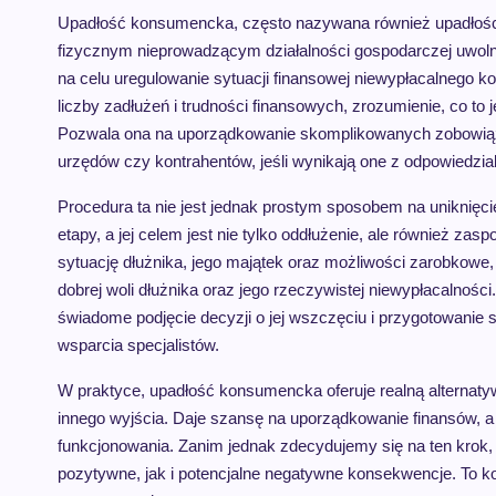
Upadłość konsumencka, często nazywana również upadłości
fizycznym nieprowadzącym działalności gospodarczej uwolni
na celu uregulowanie sytuacji finansowej niewypłacalnego k
liczby zadłużeń i trudności finansowych, zrozumienie, co to
Pozwala ona na uporządkowanie skomplikowanych zobowiązań,
urzędów czy kontrahentów, jeśli wynikają one z odpowiedzial
Procedura ta nie jest jednak prostym sposobem na uniknięc
etapy, a jej celem jest nie tylko oddłużenie, ale również zas
sytuację dłużnika, jego majątek oraz możliwości zarobkowe,
dobrej woli dłużnika oraz jego rzeczywistej niewypłacalnośc
świadome podjęcie decyzji o jej wszczęciu i przygotowanie
wsparcia specjalistów.
W praktyce, upadłość konsumencka oferuje realną alternatywę 
innego wyjścia. Daje szansę na uporządkowanie finansów, 
funkcjonowania. Zanim jednak zdecydujemy się na ten krok,
pozytywne, jak i potencjalne negatywne konsekwencje. To 