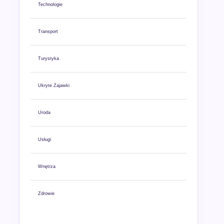
Technologie
Transport
Turystyka
Ukryte Zajawki
Uroda
Usługi
Wnętrza
Zdrowie