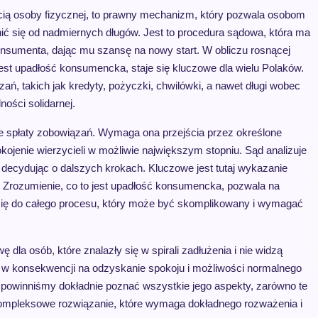
ą osoby fizycznej, to prawny mechanizm, który pozwala osobom
ć się od nadmiernych długów. Jest to procedura sądowa, która ma
onsumenta, dając mu szansę na nowy start. W obliczu rosnącej
 jest upadłość konsumencka, staje się kluczowe dla wielu Polaków.
 takich jak kredyty, pożyczki, chwilówki, a nawet długi wobec
ności solidarnej.
ie spłaty zobowiązań. Wymaga ona przejścia przez określone
pokojenie wierzycieli w możliwie największym stopniu. Sąd analizuje
 decydując o dalszych krokach. Kluczowe jest tutaj wykazanie
i. Zrozumienie, co to jest upadłość konsumencka, pozwala na
 się do całego procesu, który może być skomplikowany i wymagać
dla osób, które znalazły się w spirali zadłużenia i nie widzą
a w konsekwencji na odzyskanie spokoju i możliwości normalnego
 powinniśmy dokładnie poznać wszystkie jego aspekty, zarówno te
kompleksowe rozwiązanie, które wymaga dokładnego rozważenia i