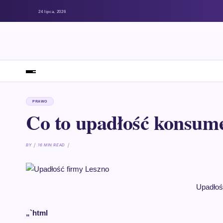
24 lipca, 2026
PRAWO
Co to upadłość konsum
BY
16 MIN READ
Upadłoś
„`html