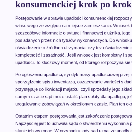
konsumenckiej krok po kro
Postępowanie w sprawie upadłości konsumenckiej rozpoczyn
właściwego ze względu na miejsce zamieszkania. Wniosek t
szczegółowe informacje o sytuacji finansowej dłużnika, jego 
posiadanych przez nich tytułów wykonawczych. Do wniosku 
oświadczenie o źródłach utrzymania, czy też oświadczenie 
kompletność i zasadność. Jeśli wniosek jest kompletny i sp
upadłości. To kluczowy moment, od którego rozpoczyna się
Po ogłoszeniu upadłości, syndyk masy upadłościowej przej
sporządzenie spisu inwentarza, oszacowanie wartości składni
przystępuje do likwidacji majątku, czyli sprzedaży jego skł
samym czasie sąd może ustalić plan spłaty dla upadłego, je
uregulowanie zobowiązań w określonym czasie. Plan ten okre
Ostatnim etapem postępowania jest zakończenie postępowan
Najczęściej jest to uchwała sądu o stwierdzeniu wykonania pl
stanie ich wykonać. W przypadku, gdy sąd uzna, że upadły 