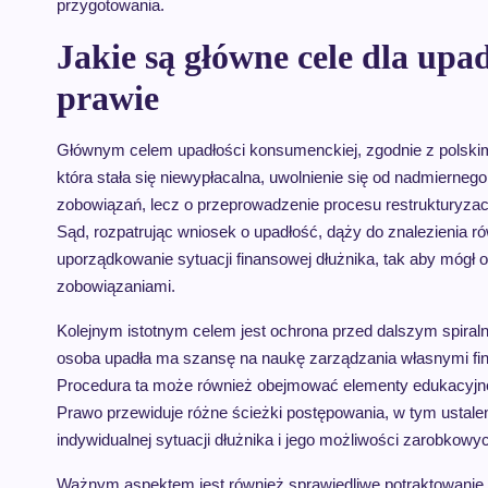
przygotowania.
Jakie są główne cele dla up
prawie
Głównym celem upadłości konsumenckiej, zgodnie z polskim
która stała się niewypłacalna, uwolnienie się od nadmierne
zobowiązań, lecz o przeprowadzenie procesu restrukturyzacyj
Sąd, rozpatrując wniosek o upadłość, dąży do znalezienia ró
uporządkowanie sytuacji finansowej dłużnika, tak aby mógł
zobowiązaniami.
Kolejnym istotnym celem jest ochrona przed dalszym spiral
osoba upadła ma szansę na naukę zarządzania własnymi fina
Procedura ta może również obejmować elementy edukacyjne
Prawo przewiduje różne ścieżki postępowania, w tym ustaleni
indywidualnej sytuacji dłużnika i jego możliwości zarobkowy
Ważnym aspektem jest również sprawiedliwe potraktowanie w