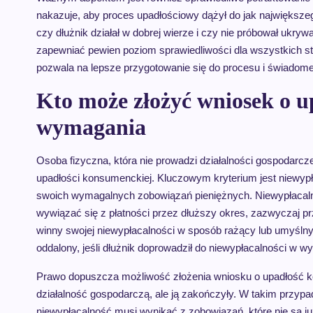
nakazuje, aby proces upadłościowy dążył do jak największe
czy dłużnik działał w dobrej wierze i czy nie próbował ukr
zapewniać pewien poziom sprawiedliwości dla wszystkich 
pozwala na lepsze przygotowanie się do procesu i świadome 
Kto może złożyć wniosek o u
wymagania
Osoba fizyczna, która nie prowadzi działalności gospodarcz
upadłości konsumenckiej. Kluczowym kryterium jest niewypła
swoich wymagalnych zobowiązań pieniężnych. Niewypłacalnoś
wywiązać się z płatności przez dłuższy okres, zazwyczaj prze
winny swojej niewypłacalności w sposób rażący lub umyślny
oddalony, jeśli dłużnik doprowadził do niewypłacalności w w
Prawo dopuszcza możliwość złożenia wniosku o upadłość k
działalność gospodarczą, ale ją zakończyły. W takim przyp
niewypłacalność musi wynikać z zobowiązań, które nie są ju