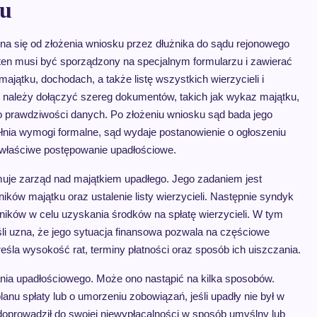
ku
a się od złożenia wniosku przez dłużnika do sądu rejonowego
en musi być sporządzony na specjalnym formularzu i zawierać
majątku, dochodach, a także listę wszystkich wierzycieli i
należy dołączyć szereg dokumentów, takich jak wykaz majątku,
o prawdziwości danych. Po złożeniu wniosku sąd bada jego
ełnia wymogi formalne, sąd wydaje postanowienie o ogłoszeniu
 właściwe postępowanie upadłościowe.
muje zarząd nad majątkiem upadłego. Jego zadaniem jest
ków majątku oraz ustalenie listy wierzycieli. Następnie syndyk
adników w celu uzyskania środków na spłatę wierzycieli. W tym
śli uzna, że jego sytuacja finansowa pozwala na częściowe
śla wysokość rat, terminy płatności oraz sposób ich uiszczania.
ia upadłościowego. Może ono nastąpić na kilka sposobów.
anu spłaty lub o umorzeniu zobowiązań, jeśli upadły nie był w
doprowadził do swojej niewypłacalności w sposób umyślny lub