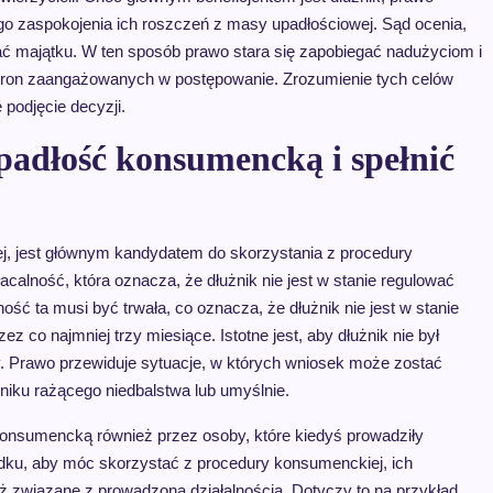
go zaspokojenia ich roszczeń z masy upadłościowej. Sąd ocenia,
ywać majątku. W ten sposób prawo stara się zapobiegać nadużyciom i
stron zaangażowanych w postępowanie. Zrozumienie tych celów
podjęcie decyzji.
padłość konsumencką i spełnić
ej, jest głównym kandydatem do skorzystania z procedury
calność, która oznacza, że dłużnik nie jest w stanie regulować
ć ta musi być trwała, co oznacza, że dłużnik nie jest w stanie
z co najmniej trzy miesiące. Istotne jest, aby dłużnik nie był
. Prawo przewiduje sytuacje, w których wniosek może zostać
yniku rażącego niedbalstwa lub umyślnie.
onsumencką również przez osoby, które kiedyś prowadziły
adku, aby móc skorzystać z procedury konsumenckiej, ich
ż związane z prowadzoną działalnością. Dotyczy to na przykład