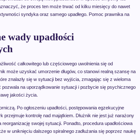
znaczyć, że proces ten może trwać od kilku miesięcy do nawet
i aktywności syndyka oraz samego upadłego. Pomoc prawnika na
lne wady upadłości
ych
żliwość całkowitego lub częściowego uwolnienia się od
nik może uzyskać umorzenie długów, co stanowi realną szansę na
tóre znalazły się w sytuacji bez wyjścia, zmagając się z wieloma
ść pozwala na uporządkowanie sytuacji i pozbycie się psychicznego
awę jakości życia.
orniczą. Po ogłoszeniu upadłości, postępowania egzekucyjne
przejmuje kontrolę nad majątkiem. Dłużnik nie jest już narażony
a reorganizację swojej sytuacji. Ponadto, procedura upadłościowa
że w uniknięciu dalszego spiralnego zadłużania się poprzez naukę