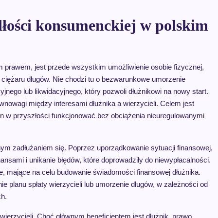
adłości konsumenckiej w polskim
 prawem, jest przede wszystkim umożliwienie osobie fizycznej,
go ciężaru długów. Nie chodzi tu o bezwarunkowe umorzenie
nego lub likwidacyjnego, który pozwoli dłużnikowi na nowy start.
wnowagi między interesami dłużnika a wierzycieli. Celem jest
 on w przyszłości funkcjonować bez obciążenia nieuregulowanymi
nym zadłużaniem się. Poprzez uporządkowanie sytuacji finansowej,
nsami i unikanie błędów, które doprowadziły do niewypłacalności.
, mające na celu budowanie świadomości finansowej dłużnika.
e planu spłaty wierzycieli lub umorzenie długów, w zależności od
ch.
ierzycieli. Choć głównym beneficjentem jest dłużnik, prawo