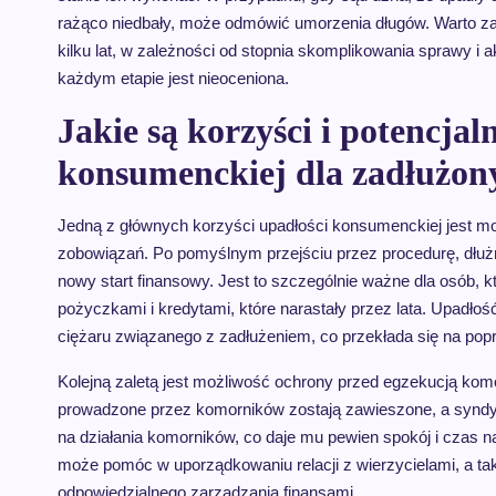
rażąco niedbały, może odmówić umorzenia długów. Warto za
kilku lat, w zależności od stopnia skomplikowania sprawy 
każdym etapie jest nieoceniona.
Jakie są korzyści i potencja
konsumenckiej dla zadłużon
Jedną z głównych korzyści upadłości konsumenckiej jest mo
zobowiązań. Po pomyślnym przejściu przez procedurę, dłuż
nowy start finansowy. Jest to szczególnie ważne dla osób, k
pożyczkami i kredytami, które narastały przez lata. Upadło
ciężaru związanego z zadłużeniem, co przekłada się na popr
Kolejną zaletą jest możliwość ochrony przed egzekucją kom
prowadzone przez komorników zostają zawieszone, a syndyk 
na działania komorników, co daje mu pewien spokój i czas n
może pomóc w uporządkowaniu relacji z wierzycielami, a tak
odpowiedzialnego zarządzania finansami.