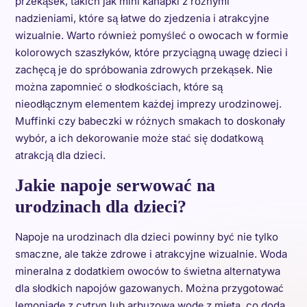
przekąsek, takich jak mini kanapki z różnymi
nadzieniami, które są łatwe do zjedzenia i atrakcyjne
wizualnie. Warto również pomyśleć o owocach w formie
kolorowych szaszłyków, które przyciągną uwagę dzieci i
zachęcą je do spróbowania zdrowych przekąsek. Nie
można zapomnieć o słodkościach, które są
nieodłącznym elementem każdej imprezy urodzinowej.
Muffinki czy babeczki w różnych smakach to doskonały
wybór, a ich dekorowanie może stać się dodatkową
atrakcją dla dzieci.
Jakie napoje serwować na
urodzinach dla dzieci?
Napoje na urodzinach dla dzieci powinny być nie tylko
smaczne, ale także zdrowe i atrakcyjne wizualnie. Woda
mineralna z dodatkiem owoców to świetna alternatywa
dla słodkich napojów gazowanych. Można przygotować
lemoniadę z cytryn lub arbuzową wodę z miętą, co doda