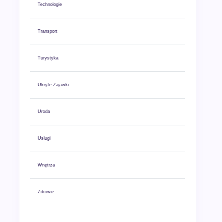
Technologie
Transport
Turystyka
Ukryte Zajawki
Uroda
Usługi
Wnętrza
Zdrowie