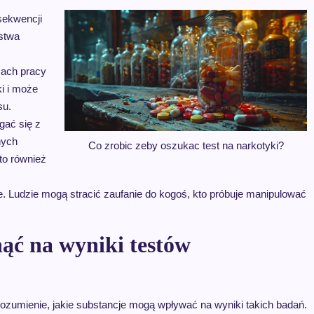
sekwencji
stwa
ach pracy
ki i może
su.
gać się z
nych
Co zrobic zeby oszukac test na narkotyki?
to również
e. Ludzie mogą stracić zaufanie do kogoś, kto próbuje manipulować
ąć na wyniki testów
zrozumienie, jakie substancje mogą wpływać na wyniki takich badań.