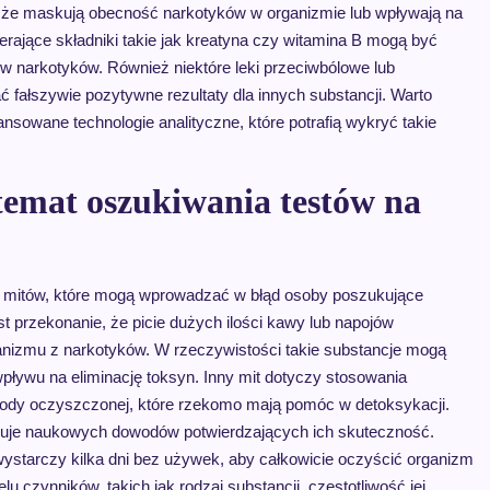
go, że maskują obecność narkotyków w organizmie lub wpływają na
erające składniki takie jak kreatyna czy witamina B mogą być
w narkotyków. Również niektóre leki przeciwbólowe lub
fałszywie pozytywne rezultaty dla innych substancji. Warto
ansowane technologie analityczne, które potrafią wykryć takie
 temat oszukiwania testów na
le mitów, które mogą wprowadzać w błąd osoby poszukujące
 przekonanie, że picie dużych ilości kawy lub napojów
izmu z narkotyków. W rzeczywistości takie substancje mogą
pływu na eliminację toksyn. Inny mit dotyczy stosowania
sody oczyszczonej, które rzekomo mają pomóc w detoksykacji.
rakuje naukowych dowodów potwierdzających ich skuteczność.
starczy kilka dni bez używek, aby całkowicie oczyścić organizm
 czynników, takich jak rodzaj substancji, częstotliwość jej