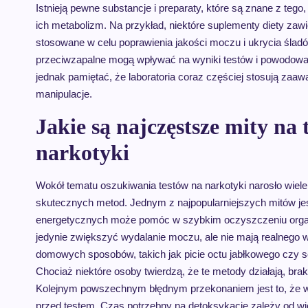
Istnieją pewne substancje i preparaty, które są znane z te
ich metabolizm. Na przykład, niektóre suplementy diety zawi
stosowane w celu poprawienia jakości moczu i ukrycia śladó
przeciwzapalne mogą wpływać na wyniki testów i powodować 
jednak pamiętać, że laboratoria coraz częściej stosują zaaw
manipulacje.
Jakie są najczęstsze mity na
narkotyki
Wokół tematu oszukiwania testów na narkotyki narosło wie
skutecznych metod. Jednym z najpopularniejszych mitów jest
energetycznych może pomóc w szybkim oczyszczeniu organ
jedynie zwiększyć wydalanie moczu, ale nie mają realnego w
domowych sposobów, takich jak picie octu jabłkowego czy 
Chociaż niektóre osoby twierdzą, że te metody działają, b
Kolejnym powszechnym błędnym przekonaniem jest to, że wy
przed testem. Czas potrzebny na detoksykację zależy od wielu