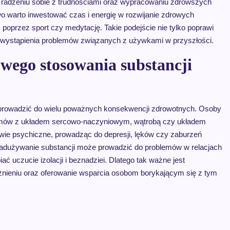
 radzeniu sobie z trudnościami oraz wypracowaniu zdrowszych
wo warto inwestować czas i energię w rozwijanie zdrowych
oprzez sport czy medytację. Takie podejście nie tylko poprawi
o wystąpienia problemów związanych z używkami w przyszłości.
owego stosowania substancji
prowadzić do wielu poważnych konsekwencji zdrowotnych. Osoby
lemów z układem sercowo-naczyniowym, wątrobą czy układem
ie psychiczne, prowadząc do depresji, lęków czy zaburzeń
nadużywanie substancji może prowadzić do problemów w relacjach
ć uczucie izolacji i beznadziei. Dlatego tak ważne jest
żnieniu oraz oferowanie wsparcia osobom borykającym się z tym