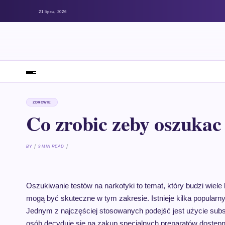
21 lipca, 2026
ZDROWIE
Co zrobic zeby oszukac 
BY
9 MIN READ
Oszukiwanie testów na narkotyki to temat, który budzi wiele 
mogą być skuteczne w tym zakresie. Istnieje kilka popular
Jednym z najczęściej stosowanych podejść jest użycie subs
osób decyduje się na zakup specjalnych preparatów dostępn