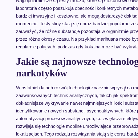
Najpopularniejsze są testy moczu, które są stosunkowo łat
laboratoria często poszukują obecności konkretnych metabolit
bardziej inwazyjne i kosztowne, ale mogą dostarczyć dokła
momencie. Testy śliny stają się coraz bardziej popularne z
zauważyć, że różne substancje pozostają w organizmie prz
przez różne okresy czasu. Na przykład marihuana może być
regularnie palących, podczas gdy kokaina może być wykryta t
Jakie są najnowsze technolog
narkotyków
W ostatnich latach rozwój technologii znacznie wpłynął na 
zaawansowanych technik analitycznych, takich jak spektrom
dokładniejsze wykrywanie nawet najmniejszych ilości substa
identyfikowanie nowych substancji psychoaktywnych, które p
automatyzacji procesów analitycznych, co zwiększa efekty
rozwijają się technologie mobilne umożliwiające przeprowad
lokalizacjach. Tego rodzaju rozwiązania stają się coraz ba