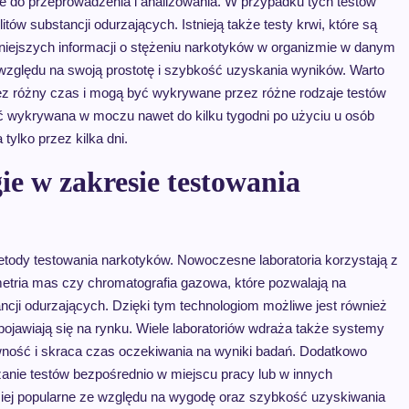
we do przeprowadzenia i analizowania. W przypadku tych testów
ów substancji odurzających. Istnieją także testy krwi, które są
dniejszych informacji o stężeniu narkotyków w organizmie w danym
e względu na swoją prostotę i szybkość uzyskania wyników. Warto
ez różny czas i mogą być wykrywane przez różne rodzaje testów
 wykrywana w moczu nawet do kilku tygodni po użyciu u osób
ylko przez kilka dni.
ie w zakresie testowania
metody testowania narkotyków. Nowoczesne laboratoria korzystają z
etria mas czy chromatografia gazowa, które pozwalają na
ncji odurzających. Dzięki tym technologiom możliwe jest również
ojawiają się na rynku. Wiele laboratoriów wdraża także systemy
wność i skraca czas oczekiwania na wyniki badań. Dodatkowo
zanie testów bezpośrednio w miejscu pracy lub w innych
rdziej popularne ze względu na wygodę oraz szybkość uzyskiwania