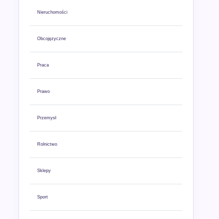
Nieruchomości
Obcojęzyczne
Praca
Prawo
Przemysł
Rolnictwo
Sklepy
Sport