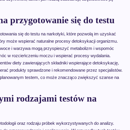
na przygotowanie się do testu
gotowania się do testu na narkotyki, które pozwolą im uzyskać
óry może wspierać naturalne procesy detoksykacji organizmu.
 owoce i warzywa mogą przyspieszyć metabolizm i wspomóc
omóc w rozcieńczeniu moczu i wspierać procesy wydalania.
entów diety zawierających składniki wspierające detoksykację,
bierać produkty sprawdzone i rekomendowane przez specjalistów.
d planowanym testem, co może znacząco zwiększyć szanse na
nymi rodzajami testów na
todologii oraz rodzaju próbek wykorzystywanych do analizy.