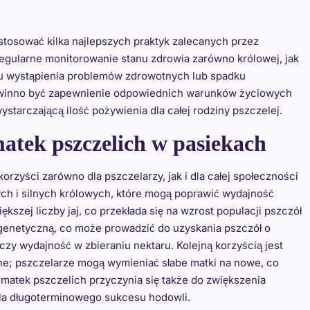
stosować kilka najlepszych praktyk zalecanych przez
egularne monitorowanie stanu zdrowia zarówno królowej, jak
adku wystąpienia problemów zdrowotnych lub spadku
powinno być zapewnienie odpowiednich warunków życiowych
ystarczającą ilość pożywienia dla całej rodziny pszczelej.
matek pszczelich w pasiekach
rzyści zarówno dla pszczelarzy, jak i dla całej społeczności
ch i silnych królowych, które mogą poprawić wydajność
ększej liczby jaj, co przekłada się na wzrost populacji pszczół
genetyczną, co może prowadzić do uzyskania pszczół o
zy wydajność w zbieraniu nektaru. Kolejną korzyścią jest
e; pszczelarze mogą wymieniać słabe matki na nowe, co
 matek pszczelich przyczynia się także do zwiększenia
dla długoterminowego sukcesu hodowli.