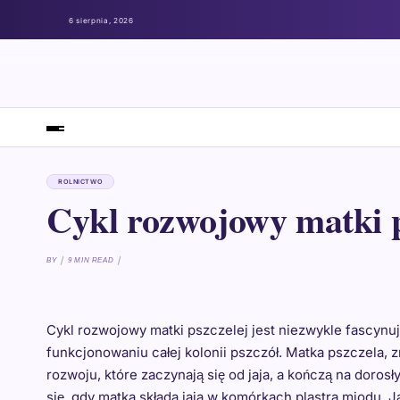
6 sierpnia, 2026
ROLNICTWO
Cykl rozwojowy matki p
BY
9 MIN READ
Cykl rozwojowy matki pszczelej jest niezwykle fascyn
funkcjonowaniu całej kolonii pszczół. Matka pszczela, 
rozwoju, które zaczynają się od jaja, a kończą na dor
się, gdy matka składa jaja w komórkach plastra miodu. Ja