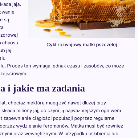
łada jaja,
howanie
e są
za
 zdrowej
o chaosu i
Cykl rozwojowy matki pszczelej
ub jej
elu
ulu. Proces ten wymaga jednak czasu i zasobów, co może
przejściowym.
a i jakie ma zadania
lat, chociaż niektóre mogą żyć nawet dłużej przy
składa miliony jaj, co czyni ją najważniejszym ogniwem
t zapewnienie ciągłości populacji poprzez regularne
 poprzez wydzielanie feromonów. Matka musi być również
znymi oraz wewnętrznymi. W przypadku osłabienia lub