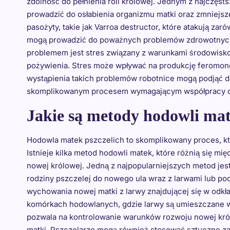
zdolność do pełnienia roli królowej. Jednym z najczęs
prowadzić do osłabienia organizmu matki oraz zmniejsze
pasożyty, takie jak Varroa destructor, które atakują zar
mogą prowadzić do poważnych problemów zdrowotnych i 
problemem jest stres związany z warunkami środowisko
pożywienia. Stres może wpływać na produkcję feromonó
wystąpienia takich problemów robotnice mogą podjąć de
skomplikowanym procesem wymagającym współpracy ca
Jakie są metody hodowli mat
Hodowla matek pszczelich to skomplikowany proces, kt
Istnieje kilka metod hodowli matek, które różnią się m
nowej królowej. Jedną z najpopularniejszych metod jes
rodziny pszczelej do nowego ula wraz z larwami lub po
wychowania nowej matki z larwy znajdującej się w odkł
komórkach hodowlanych, gdzie larwy są umieszczane w
pozwala na kontrolowanie warunków rozwoju nowej królo
matki. Pszczelarze mogą również stosować sztuczne za