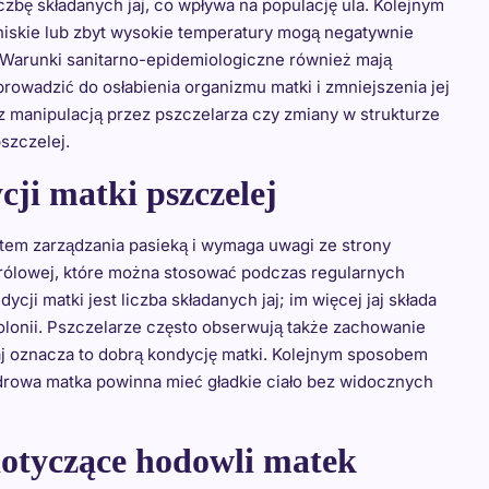
bę składanych jaj, co wpływa na populację ula. Kolejnym
 niskie lub zbyt wysokie temperatury mogą negatywnie
. Warunki sanitarno-epidemiologiczne również mają
wadzić do osłabienia organizmu matki i zmniejszenia jej
 manipulacją przez pszczelarza czy zmiany w strukturze
szczelej.
ji matki pszczelej
tem zarządzania pasieką i wymaga uwagi ze strony
 królowej, które można stosować podczas regularnych
i matki jest liczba składanych jaj; im więcej jaj składa
 kolonii. Pszczelarze często obserwują także zachowanie
zaj oznacza to dobrą kondycję matki. Kolejnym sposobem
zdrowa matka powinna mieć gładkie ciało bez widocznych
 dotyczące hodowli matek