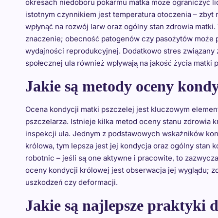
okresach niedoboru pokarmu matka może ograniczyć licz
istotnym czynnikiem jest temperatura otoczenia – zbyt
wpłynąć na rozwój larw oraz ogólny stan zdrowia matki
znaczenie; obecność patogenów czy pasożytów może pro
wydajności reprodukcyjnej. Dodatkowo stres związany z
społecznej ula również wpływają na jakość życia matki p
Jakie są metody oceny kondyc
Ocena kondycji matki pszczelej jest kluczowym elemen
pszczelarza. Istnieje kilka metod oceny stanu zdrowia
inspekcji ula. Jednym z podstawowych wskaźników kondycj
królowa, tym lepsza jest jej kondycja oraz ogólny stan
robotnic – jeśli są one aktywne i pracowite, to zazwyc
oceny kondycji królowej jest obserwacja jej wyglądu; 
uszkodzeń czy deformacji.
Jakie są najlepsze praktyki