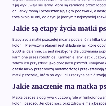
z jaj wykluwają się larwy, które są karmione przez ro
dni larwy rosną i przekształcają się w poczwarki, a nas
trwa około 16 dni, co czyni ją jednym z najszybciej rozw
Jakie są etapy życia matki ps
Etapy życia matki pszczelej można podzielić na kilka kl
kolonii. Pierwszym etapem jest składanie jaj, które od
2000 jaj dziennie, co jest niezbędne dla utrzymania popul
karmione przez robotnice. Karmienie larw jest kluczo
zależy ich przyszłość jako dorosłych pszczół. Kolejnym 
czasie larwy przechodzą metamorfozę i przekształcają s
matki pszczelej, która po wykluciu zaczyna pełnić swoją
Jakie znaczenie ma matka psz
Matka pszczela odgrywa kluczową rolę w funkcjonowani
kolonii pszczół. Jej obecność oraz zdrowie mają bezpo