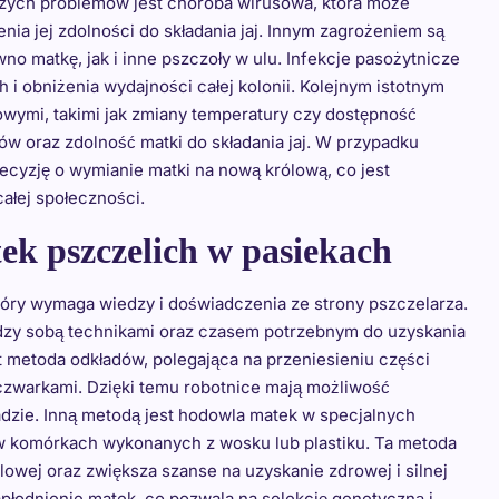
tszych problemów jest choroba wirusowa, która może
nia jej zdolności do składania jaj. Innym zagrożeniem są
ówno matkę, jak i inne pszczoły w ulu. Infekcje pasożytnicze
obniżenia wydajności całej kolonii. Kolejnym istotnym
wymi, takimi jak zmiany temperatury czy dostępność
w oraz zdolność matki do składania jaj. W przypadku
cyzję o wymianie matki na nową królową, co jest
łej społeczności.
ek pszczelich w pasiekach
óry wymaga wiedzy i doświadczenia ze strony pszczelarza.
iędzy sobą technikami oraz czasem potrzebnym do uzyskania
t metoda odkładów, polegająca na przeniesieniu części
czwarkami. Dzięki temu robotnice mają możliwość
adzie. Inną metodą jest hodowla matek w specjalnych
 komórkach wykonanych z wosku lub plastiku. Ta metoda
wej oraz zwiększa szanse na uzyskanie zdrowej i silnej
płodnienie matek, co pozwala na selekcję genetyczną i