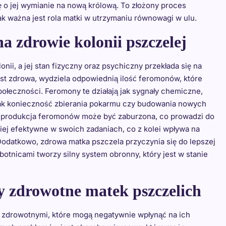
 o jej wymianie na nową królową. To złożony proces
ak ważna jest rola matki w utrzymaniu równowagi w ulu.
a zdrowie kolonii pszczelej
ii, a jej stan fizyczny oraz psychiczny przekłada się na
st zdrowa, wydziela odpowiednią ilość feromonów, które
ołeczności. Feromony te działają jak sygnały chemiczne,
h jak konieczność zbierania pokarmu czy budowania nowych
y, produkcja feromonów może być zaburzona, co prowadzi do
iej efektywne w swoich zadaniach, co z kolei wpływa na
Dodatkowo, zdrowa matka pszczela przyczynia się do lepszej
botnicami tworzy silny system obronny, który jest w stanie
my zdrowotne matek pszczelich
 zdrowotnymi, które mogą negatywnie wpłynąć na ich