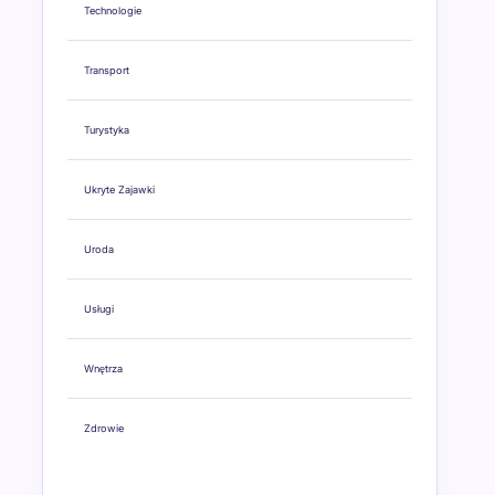
Technologie
Transport
Turystyka
Ukryte Zajawki
Uroda
Usługi
Wnętrza
Zdrowie