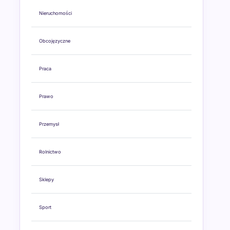
Nieruchomości
Obcojęzyczne
Praca
Prawo
Przemysł
Rolnictwo
Sklepy
Sport