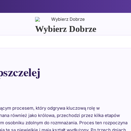
Wybierz Dobrze
szczelej
ującym procesem, który odgrywa kluczową rolę w
znana również jako królowa, przechodzi przez kilka etapów
osłym osobniku zdolnym do rozmnażania. Proces ten rozpoczyna
ja te są niewielkie i mają kształt wydłużony. Po trzech dniach