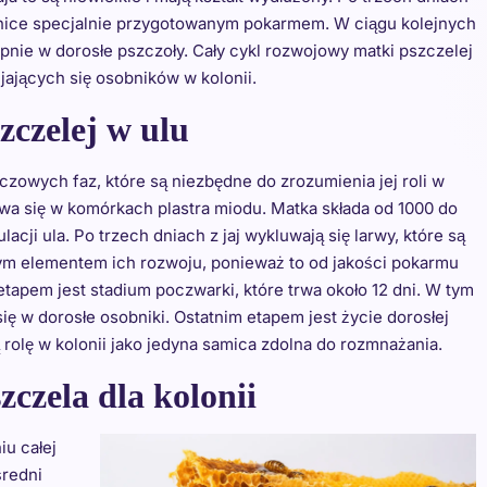
botnice specjalnie przygotowanym pokarmem. W ciągu kolejnych
tępnie w dorosłe pszczoły. Cały cykl rozwojowy matki pszczelej
ijających się osobników w kolonii.
zczelej w ulu
uczowych faz, które są niezbędne do zrozumienia jej roli w
bywa się w komórkach plastra miodu. Matka składa od 1000 do
acji ula. Po trzech dniach z jaj wykluwają się larwy, które są
wym elementem ich rozwoju, ponieważ to od jakości pokarmu
etapem jest stadium poczwarki, które trwa około 12 dni. W tym
ię w dorosłe osobniki. Ostatnim etapem jest życie dorosłej
 rolę w kolonii jako jedyna samica zdolna do rozmnażania.
czela dla kolonii
u całej
średni