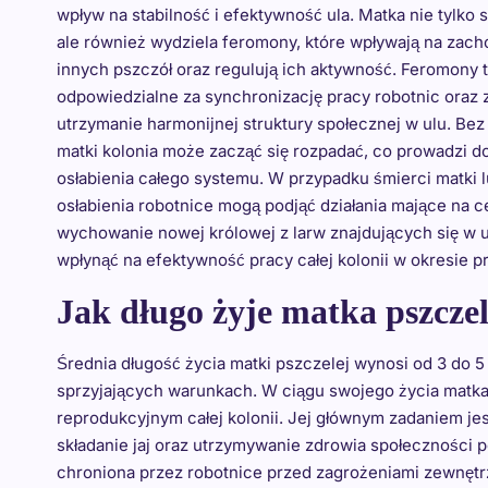
wpływ na stabilność i efektywność ula. Matka nie tylko sk
ale również wydziela feromony, które wpływają na zac
innych pszczół oraz regulują ich aktywność. Feromony t
odpowiedzialne za synchronizację pracy robotnic oraz 
utrzymanie harmonijnej struktury społecznej w ulu. Bez
matki kolonia może zacząć się rozpadać, co prowadzi d
osłabienia całego systemu. W przypadku śmierci matki l
osłabienia robotnice mogą podjąć działania mające na c
wychowanie nowej królowej z larw znajdujących się w 
wpłynąć na efektywność pracy całej kolonii w okresie 
Jak długo żyje matka pszczel
Średnia długość życia matki pszczelej wynosi od 3 do 5 
sprzyjających warunkach. W ciągu swojego życia matka 
reprodukcyjnym całej kolonii. Jej głównym zadaniem jes
składanie jaj oraz utrzymywanie zdrowia społeczności
chroniona przez robotnice przed zagrożeniami zewnętr