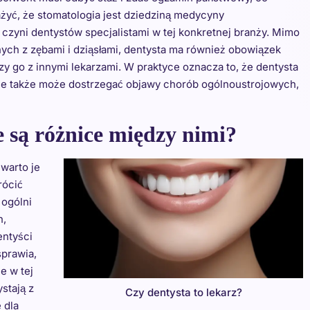
żyć, że stomatologia jest dziedziną medycyny
czyni dentystów specjalistami w tej konkretnej branży. Mimo
ych z zębami i dziąsłami, dentysta ma również obowiązek
y go z innymi lekarzami. W praktyce oznacza to, że dentysta
 ale także może dostrzegać objawy chorób ogólnoustrojowych,
e są różnice między nimi?
 warto je
rócić
 ogólni
h,
entyści
sprawia,
e w tej
stają z
Czy dentysta to lekarz?
 dla