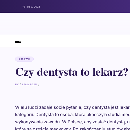
19 lipca, 2026
ZDROWIE
Czy dentysta to lekarz?
BY
9 MIN READ
Wielu ludzi zadaje sobie pytanie, czy dentysta jest lek
kategorii. Dentysta to osoba, która ukończyła studia me
wykonywania zawodu. W Polsce, aby zostać dentystą, na
które są częścią medycyny. Po zakończeniu studiów ab