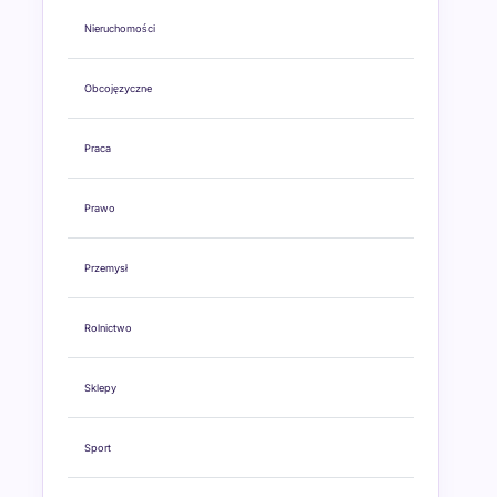
Nieruchomości
Obcojęzyczne
Praca
Prawo
Przemysł
Rolnictwo
Sklepy
Sport