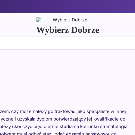
Wybierz Dobrze
arzem, czy może należy go traktować jako specjalistę w innej
dyczne i uzyskała dyplom potwierdzający jej kwalifikacje do
leży ukończyć pięcioletnie studia na kierunku stomatologia,
solwent musi odbyć staż i zdać egzamin państwowy, co