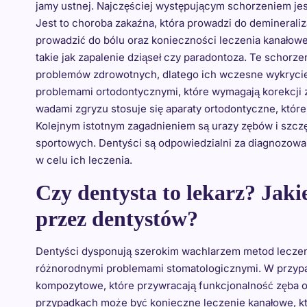
jamy ustnej. Najczęściej występującym schorzeniem jest
Jest to choroba zakaźna, która prowadzi do demineraliz
prowadzić do bólu oraz konieczności leczenia kanało
takie jak zapalenie dziąseł czy paradontoza. Te schor
problemów zdrowotnych, dlatego ich wczesne wykrycie i
problemami ortodontycznymi, które wymagają korekcji 
wadami zgryzu stosuje się aparaty ortodontyczne, które
Kolejnym istotnym zagadnieniem są urazy zębów i szcz
sportowych. Dentyści są odpowiedzialni za diagnozowa
w celu ich leczenia.
Czy dentysta to lekarz? Jaki
przez dentystów?
Dentyści dysponują szerokim wachlarzem metod leczenia
różnorodnymi problemami stomatologicznymi. W przypad
kompozytowe, które przywracają funkcjonalność zęba o
przypadkach może być konieczne leczenie kanałowe, któ