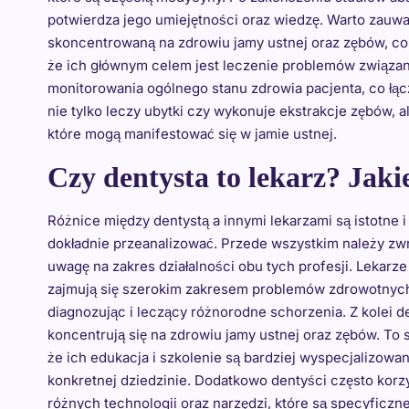
potwierdza jego umiejętności oraz wiedzę. Warto zauwa
skoncentrowaną na zdrowiu jamy ustnej oraz zębów, co 
że ich głównym celem jest leczenie problemów związan
monitorowania ogólnego stanu zdrowia pacjenta, co łącz
nie tylko leczy ubytki czy wykonuje ekstrakcje zębów,
które mogą manifestować się w jamie ustnej.
Czy dentysta to lekarz? Jaki
Różnice między dentystą a innymi lekarzami są istotne i
dokładnie przeanalizować. Przede wszystkim należy zw
uwagę na zakres działalności obu tych profesji. Lekarze
zajmują się szerokim zakresem problemów zdrowotnyc
diagnozując i leczący różnorodne schorzenia. Z kolei d
koncentrują się na zdrowiu jamy ustnej oraz zębów. To 
że ich edukacja i szkolenie są bardziej wyspecjalizowan
konkretnej dziedzinie. Dodatkowo dentyści często korzy
różnych technologii oraz narzędzi, które są specyficzne