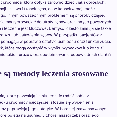
 próchnica, która dotyka zarówno dzieci, jak i dorosłych.
acji szkliwa i tkanek zęba, co w konsekwencji może
wego. Innym powszechnym problemem są choroby dziąseł,
zenia mogą prowadzić do utraty zębów oraz innych poważnych
 leczenie jest kluczowe. Dentyści często zajmują się także
zgryzu lub ustawienia zębów. W przypadku pacjentów z
 pomagają w poprawie estetyki uśmiechu oraz funkcji żucia.
ęk, które mogą wystąpić w wyniku wypadków lub kontuzji
nie takich urazów oraz podejmowanie odpowiednich działań
e są metody leczenia stosowane
, które pozwalają im skutecznie radzić sobie z
ku próchnicy najczęściej stosuje się wypełnienia
raz poprawiają jego estetykę. W bardziej zaawansowanych
re polega na usunięciu chorej miazgi zęba oraz jego