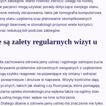
nych zabiegów. Warto również zwrócić uwagę na rozwój
ine pacjenci mogą uzyskać porady dotyczące swojego stanu
esne metody obrazowania, takie jak tomografia komputerowa
cenę stanu uzębienia oraz planowanie skomplikowanych
ogii laserowej w stomatologii przynosi wiele korzyści;
oraz redukują ból podczas zabiegów.
e są zalety regularnych wizyt u
dla zachowania zdrowia jamy ustnej i ogólnego samopoczucia
ykrywanie problemów zdrowotnych związanych z uzębieniem
mogą szybko reagować na pojawiające się zmiany i wdrażać
poważniejsze i droższe w naprawie. Wizyty kontrolne dają
cznych, takich jak skaling czy fluoryzacja, które pomagają
ularna opieka stomatologiczna wpływa także na ogólny stan
mą ustną mogą mieć wpływ na inne schorzenia
 Dlatego dbanie o zdrowie jamy ustnej ma znaczenie nie tylko