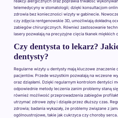
reakcji alergicznych oraz poprawia trwałość wykonywa
telemedycyny w stomatologii; dzięki konsultacjom onl
zdrowia bez konieczności wizyty w gabinecie. Nowocz
czy zdjęcia rentgenowskie 3D, umożliwiają dokładną o
zabiegów chirurgicznych. Również zastosowanie technol
lasery pozwalają na precyzyjne cięcia tkanek miękkich 
Czy dentysta to lekarz? Jaki
dentysty?
Regularne wizyty u dentysty mają kluczowe znaczenie 
pacjentów. Przede wszystkim pozwalają na wczesne w
oraz dziąsłami. Dzięki regularnym kontrolom dentyści 
odpowiednie metody leczenia zanim problemy staną się 
również możliwość przeprowadzenia zabiegów profilakty
utrzymać zdrowe zęby i dziąsła przez dłuższy czas. Reg
zdrowia; badania wykazały, że problemy związane z ja
ogólnoustrojowe, takie jak cukrzyca czy choroby serca.