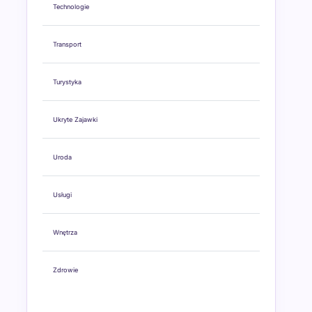
Technologie
Transport
Turystyka
Ukryte Zajawki
Uroda
Usługi
Wnętrza
Zdrowie