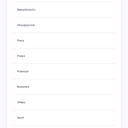
Nieruchomości
Obcojęzyczne
Praca
Prawo
Przemysł
Rolnictwo
Sklepy
Sport