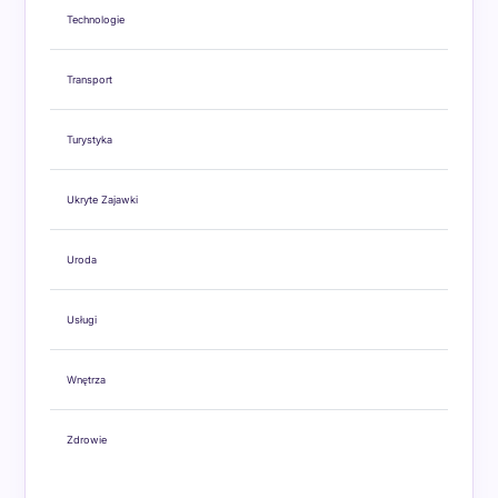
Technologie
Transport
Turystyka
Ukryte Zajawki
Uroda
Usługi
Wnętrza
Zdrowie