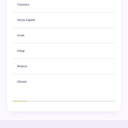
Turystyka
Ukryte Zajawki
Uroda
Usługi
Wnętrza
Zdrowie