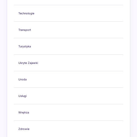
Technologie
Transport
Turystyka
Ukryte Zajawki
Uroda
Usługi
Wnętrza
Zdrowie