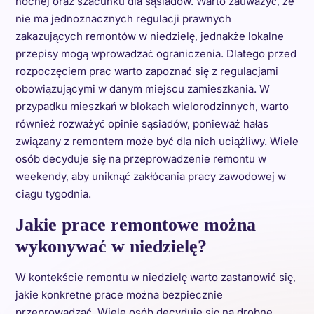
nocnej oraz szacunku dla sąsiadów. Warto zauważyć, że
nie ma jednoznacznych regulacji prawnych
zakazujących remontów w niedzielę, jednakże lokalne
przepisy mogą wprowadzać ograniczenia. Dlatego przed
rozpoczęciem prac warto zapoznać się z regulacjami
obowiązującymi w danym miejscu zamieszkania. W
przypadku mieszkań w blokach wielorodzinnych, warto
również rozważyć opinie sąsiadów, ponieważ hałas
związany z remontem może być dla nich uciążliwy. Wiele
osób decyduje się na przeprowadzenie remontu w
weekendy, aby uniknąć zakłócania pracy zawodowej w
ciągu tygodnia.
Jakie prace remontowe można
wykonywać w niedzielę?
W kontekście remontu w niedzielę warto zastanowić się,
jakie konkretne prace można bezpiecznie
przeprowadzać. Wiele osób decyduje się na drobne