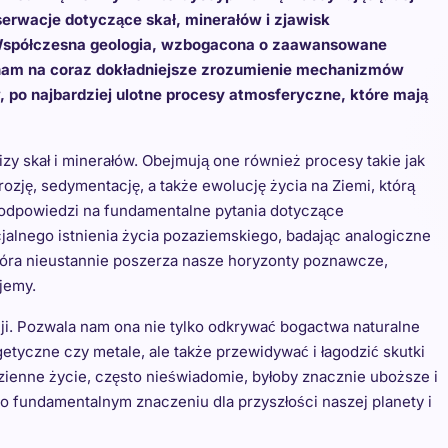
serwacje dotyczące skał, minerałów i zjawisk
 Współczesna geologia, wzbogacona o zaawansowane
a nam na coraz dokładniejsze zrozumienie mechanizmów
, po najbardziej ulotne procesy atmosferyczne, które mają
izy skał i minerałów. Obejmują one również procesy takie jak
rozję, sedymentację, a także ewolucję życia na Ziemi, którą
 odpowiedzi na fundamentalne pytania dotyczące
jalnego istnienia życia pozaziemskiego, badając analogiczne
która nieustannie poszerza nasze horyzonty poznawcze,
jemy.
cji. Pozwala nam ona nie tylko odkrywać bogactwa naturalne
tyczne czy metale, ale także przewidywać i łagodzić skutki
ienne życie, często nieświadomie, byłoby znacznie uboższe i
o fundamentalnym znaczeniu dla przyszłości naszej planety i