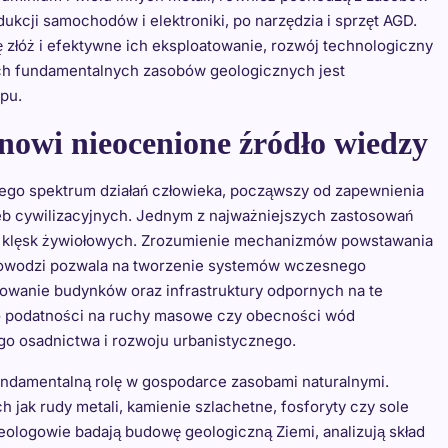
ukcji samochodów i elektroniki, po narzędzia i sprzęt AGD.
ę złóż i efektywne ich eksploatowanie, rozwój technologiczny
ych fundamentalnych zasobów geologicznych jest
pu.
anowi nieocenione źródło wiedzy
iego spektrum działań człowieka, począwszy od zapewnienia
b cywilizacyjnych. Jednym z najważniejszych zastosowań
ów klęsk żywiołowych. Zrozumienie mechanizmów powstawania
y powodzi pozwala na tworzenie systemów wczesnego
towanie budynków oraz infrastruktury odpornych na te
ego podatności na ruchy masowe czy obecności wód
o osadnictwa i rozwoju urbanistycznego.
ndamentalną rolę w gospodarce zasobami naturalnymi.
jak rudy metali, kamienie szlachetne, fosforyty czy sole
ologowie badają budowę geologiczną Ziemi, analizują skład