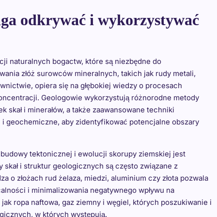
aga odkrywać i wykorzystywać
cji naturalnych bogactw, które są niezbędne do
wania złóż surowców mineralnych, takich jak rudy metali,
nictwie, opiera się na głębokiej wiedzy o procesach
 koncentracji. Geologowie wykorzystują różnorodne metody
k skał i minerałów, a także zaawansowane techniki
) i geochemiczne, aby zidentyfikować potencjalne obszary
 budowy tektonicznej i ewolucji skorupy ziemskiej jest
py skał i struktur geologicznych są często związane z
o złożach rud żelaza, miedzi, aluminium czy złota pozwala
calności i minimalizowania negatywnego wpływu na
jak ropa naftowa, gaz ziemny i węgiel, których poszukiwanie i
ogicznych, w których występują.