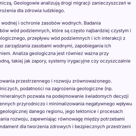
iczą. Geologowie analizują drogi migracji zanieczyszczeń w
rożenia dla zdrowia ludzkiego.
 wodnej i ochronie zasobów wodnych. Badania
obów wód podziemnych, które są często najbardziej czystym i
ologicznego, przepływu wód podziemnych i ich interakcji z
o zarządzania zasobami wodnymi, zapobiegania ich
niem. Analiza geologiczna jest również ważna przy
dną, takiej jak zapory, systemy irygacyjne czy oczyszczalnie
anowania przestrzennego i rozwoju zrównoważonego.
niczych, podatności na zagrożenia geologiczne (np.
mineralnych pozwala na podejmowanie świadomych decyzji
 cennych przyrodniczo i minimalizowania negatywnego wpływu
i geologicznej danego regionu, jego tektonice i procesach
wania rozwoju, zapewniając równowagę między potrzebami
undament dla tworzenia zdrowych i bezpiecznych przestrzeni