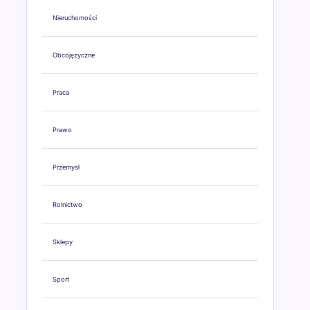
Nieruchomości
Obcojęzyczne
Praca
Prawo
Przemysł
Rolnictwo
Sklepy
Sport