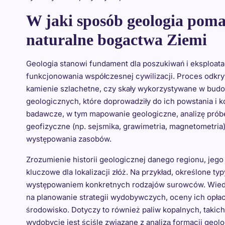
W jaki sposób geologia pom
naturalne bogactwa Ziemi
Geologia stanowi fundament dla poszukiwań i eksploata
funkcjonowania współczesnej cywilizacji. Proces odkry
kamienie szlachetne, czy skały wykorzystywane w budow
geologicznych, które doprowadziły do ich powstania i
badawcze, w tym mapowanie geologiczne, analizę próbe
geofizyczne (np. sejsmika, grawimetria, magnetometria
występowania zasobów.
Zrozumienie historii geologicznej danego regionu, jego
kluczowe dla lokalizacji złóż. Na przykład, określone ty
występowaniem konkretnych rodzajów surowców. Wiedza 
na planowanie strategii wydobywczych, oceny ich opła
środowisko. Dotyczy to również paliw kopalnych, takich 
wydobycie jest ściśle związane z analizą formacji geol