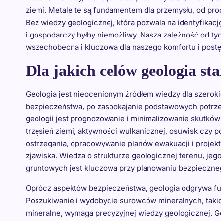
ziemi. Metale te są fundamentem dla przemysłu, od prod
Bez wiedzy geologicznej, która pozwala na identyfikacj
i gospodarczy byłby niemożliwy. Nasza zależność od t
wszechobecna i kluczowa dla naszego komfortu i postę
Dla jakich celów geologia st
Geologia jest nieocenionym źródłem wiedzy dla szerok
bezpieczeństwa, po zaspokajanie podstawowych potrze
geologii jest prognozowanie i minimalizowanie skutk
trzęsień ziemi, aktywności wulkanicznej, osuwisk cz
ostrzegania, opracowywanie planów ewakuacji i projek
zjawiska. Wiedza o strukturze geologicznej terenu, j
gruntowych jest kluczowa przy planowaniu bezpieczneg
Oprócz aspektów bezpieczeństwa, geologia odgrywa fu
Poszukiwanie i wydobycie surowców mineralnych, takich 
mineralne, wymaga precyzyjnej wiedzy geologicznej. Ge