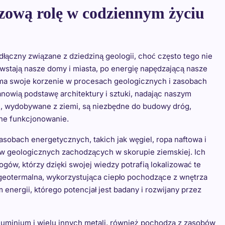
zową rolę w codziennym życiu
łączny związane z dziedziną geologii, choć często tego nie
wstają nasze domy i miasta, po energię napędzającą nasze
 ma swoje korzenie w procesach geologicznych i zasobach
tanowią podstawę architektury i sztuki, nadając naszym
e, wydobywane z ziemi, są niezbędne do budowy dróg,
enne funkcjonowanie.
asobach energetycznych, takich jak węgiel, ropa naftowa i
ów geologicznych zachodzących w skorupie ziemskiej. Ich
gów, którzy dzięki swojej wiedzy potrafią lokalizować te
 geotermalna, wykorzystująca ciepło pochodzące z wnętrza
energii, którego potencjał jest badany i rozwijany przez
 aluminium i wielu innych metali, również pochodzą z zasobów