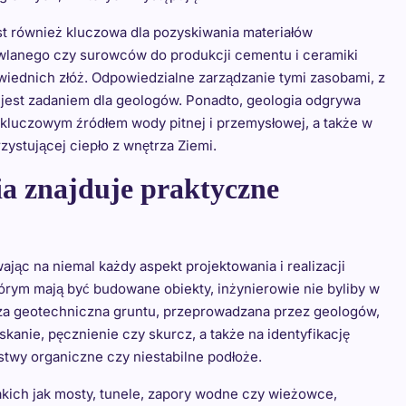
st również kluczowa dla pozyskiwania materiałów
wlanego czy surowców do produkcji cementu i ceramiki
wiednich złóż. Odpowiedzialne zarządzanie tymi zasobami, z
 jest zadaniem dla geologów. Ponadto, geologia odgrywa
kluczowym źródłem wody pitnej i przemysłowej, a także w
ystującej ciepło z wnętrza Ziemi.
ia znajduje praktyczne
jąc na niemal każdy aspekt projektowania i realizacji
tórym mają być budowane obiekty, inżynierowie nie byliby w
liza geotechniczna gruntu, przeprowadzana przez geologów,
kanie, pęcznienie czy skurcz, a także na identyfikację
stwy organiczne czy niestabilne podłoże.
kich jak mosty, tunele, zapory wodne czy wieżowce,