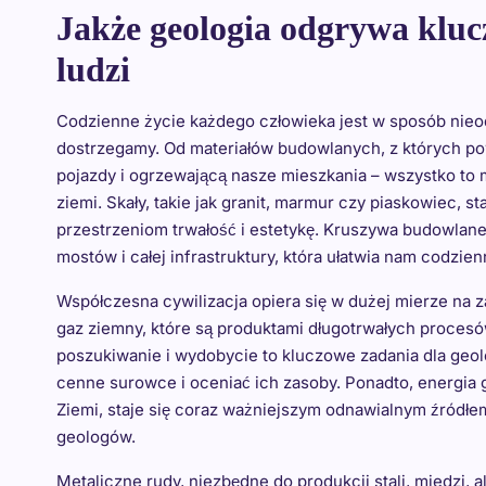
Jakże geologia odgrywa kluc
ludzi
Codzienne życie każdego człowieka jest w sposób nieod
dostrzegamy. Od materiałów budowlanych, z których po
pojazdy i ogrzewającą nasze mieszkania – wszystko to
ziemi. Skały, takie jak granit, marmur czy piaskowiec, s
przestrzeniom trwałość i estetykę. Kruszywa budowlan
mostów i całej infrastruktury, która ułatwia nam codzi
Współczesna cywilizacja opiera się w dużej mierze na z
gaz ziemny, które są produktami długotrwałych proces
poszukiwanie i wydobycie to kluczowe zadania dla geolo
cenne surowce i oceniać ich zasoby. Ponadto, energia
Ziemi, staje się coraz ważniejszym odnawialnym źródłem 
geologów.
Metaliczne rudy, niezbędne do produkcji stali, miedzi,