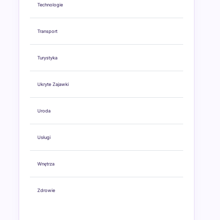
Technologie
Transport
Turystyka
Ukryte Zajawki
Uroda
Usługi
Wnętrza
Zdrowie