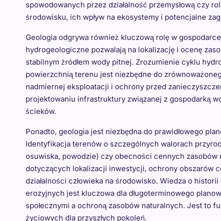
spowodowanych przez działalność przemysłową czy roln
środowisku, ich wpływ na ekosystemy i potencjalne zag
Geologia odgrywa również kluczową rolę w gospodarce
hydrogeologiczne pozwalają na lokalizację i ocenę zas
stabilnym źródłem wody pitnej. Zrozumienie cyklu hydr
powierzchnią terenu jest niezbędne do zrównoważoneg
nadmiernej eksploatacji i ochrony przed zanieczyszcze
projektowaniu infrastruktury związanej z gospodarką wo
ścieków.
Ponadto, geologia jest niezbędna do prawidłowego pl
Identyfikacja terenów o szczególnych walorach przyrod
osuwiska, powodzie) czy obecności cennych zasobów 
dotyczących lokalizacji inwestycji, ochrony obszarów
działalności człowieka na środowisko. Wiedza o histori
erozyjnych jest kluczowa dla długoterminowego plano
społecznymi a ochroną zasobów naturalnych. Jest to f
życiowych dla przyszłych pokoleń.