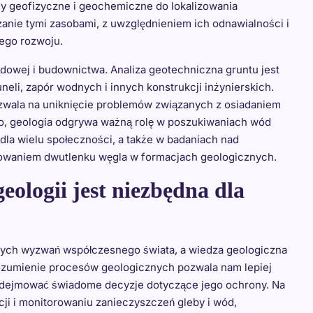
dy geofizyczne i geochemiczne do lokalizowania
zanie tymi zasobami, z uwzględnieniem ich odnawialności i
ego rozwoju.
lądowej i budownictwa. Analiza geotechniczna gruntu jest
li, zapór wodnych i innych konstrukcji inżynierskich.
zwala na uniknięcie problemów związanych z osiadaniem
to, geologia odgrywa ważną rolę w poszukiwaniach wód
la wielu społeczności, a także w badaniach nad
waniem dwutlenku węgla w formacjach geologicznych.
ologii jest niezbędna dla
wych wyzwań współczesnego świata, a wiedza geologiczna
Zrozumienie procesów geologicznych pozwala nam lepiej
podejmować świadome decyzje dotyczące jego ochrony. Na
ji i monitorowaniu zanieczyszczeń gleby i wód,