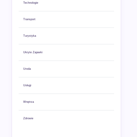
Technologie
Transport
Turystyka
Ukryte Zajawki
Uroda
Usługi
Wnętrza
Zdrowie