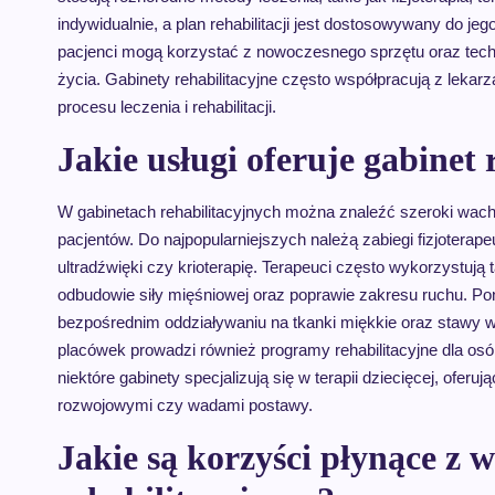
indywidualnie, a plan rehabilitacji jest dostosowywany do je
pacjenci mogą korzystać z nowoczesnego sprzętu oraz techni
życia. Gabinety rehabilitacyjne często współpracują z leka
procesu leczenia i rehabilitacji.
Jakie usługi oferuje gabinet
W gabinetach rehabilitacyjnych można znaleźć szeroki wach
pacjentów. Do najpopularniejszych należą zabiegi fizjoterape
ultradźwięki czy krioterapię. Terapeuci często wykorzystują
odbudowie siły mięśniowej oraz poprawie zakresu ruchu. Pona
bezpośrednim oddziaływaniu na tkanki miękkie oraz stawy w 
placówek prowadzi również programy rehabilitacyjne dla o
niektóre gabinety specjalizują się w terapii dziecięcej, of
rozwojowymi czy wadami postawy.
Jakie są korzyści płynące z 