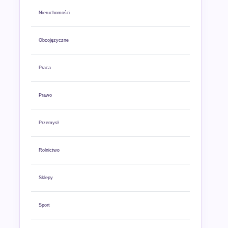
Nieruchomości
Obcojęzyczne
Praca
Prawo
Przemysł
Rolnictwo
Sklepy
Sport