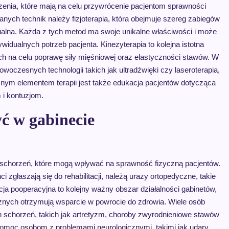
czenia, które mają na celu przywrócenie pacjentom sprawności
anych technik należy fizjoterapia, która obejmuje szereg zabiegów
nualna. Każda z tych metod ma swoje unikalne właściwości i może
idualnych potrzeb pacjenta. Kinezyterapia to kolejna istotna
ch na celu poprawę siły mięśniowej oraz elastyczności stawów. W
owoczesnych technologii takich jak ultradźwięki czy laseroterapia,
żnym elementem terapii jest także edukacja pacjentów dotycząca
 i kontuzjom.
yć w gabinecie
ch schorzeń, które mogą wpływać na sprawność fizyczną pacjentów.
zgłaszają się do rehabilitacji, należą urazy ortopedyczne, takie
cja pooperacyjna to kolejny ważny obszar działalności gabinetów,
znych otrzymują wsparcie w powrocie do zdrowia. Wiele osób
h schorzeń, takich jak artretyzm, choroby zwyrodnieniowe stawów
e pomoc osobom z problemami neurologicznymi, takimi jak udary