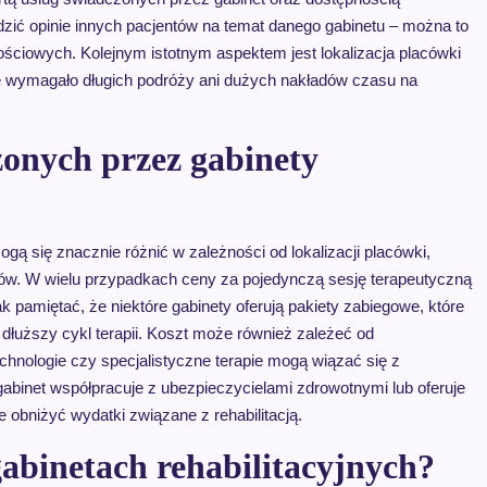
zić opinie innych pacjentów na temat danego gabinetu – można to
nościowych. Kolejnym istotnym aspektem jest lokalizacja placówki
zie wymagało długich podróży ani dużych nakładów czasu na
zonych przez gabinety
gą się znacznie różnić w zależności od lokalizacji placówki,
ów. W wielu przypadkach ceny za pojedynczą sesję terapeutyczną
ak pamiętać, że niektóre gabinety oferują pakiety zabiegowe, które
dłuższy cykl terapii. Koszt może również zależeć od
nologie czy specjalistyczne terapie mogą wiązać się z
binet współpracuje z ubezpieczycielami zdrowotnymi lub oferuje
obniżyć wydatki związane z rehabilitacją.
gabinetach rehabilitacyjnych?