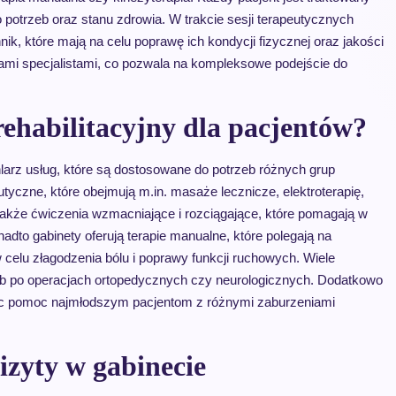
go potrzeb oraz stanu zdrowia. W trakcie sesji terapeutycznych
k, które mają na celu poprawę ich kondycji fizycznej oraz jakości
rzami specjalistami, co pozwala na kompleksowe podejście do
 rehabilitacyjny dla pacjentów?
larz usług, które są dostosowane do potrzeb różnych grup
utyczne, które obejmują m.in. masaże lecznicze, elektroterapię,
 także ćwiczenia wzmacniające i rozciągające, które pomagają w
dto gabinety oferują terapie manualne, które polegają na
celu złagodzenia bólu i poprawy funkcji ruchowych. Wiele
sób po operacjach ortopedycznych czy neurologicznych. Dodatkowo
erując pomoc najmłodszym pacjentom z różnymi zaburzeniami
wizyty w gabinecie