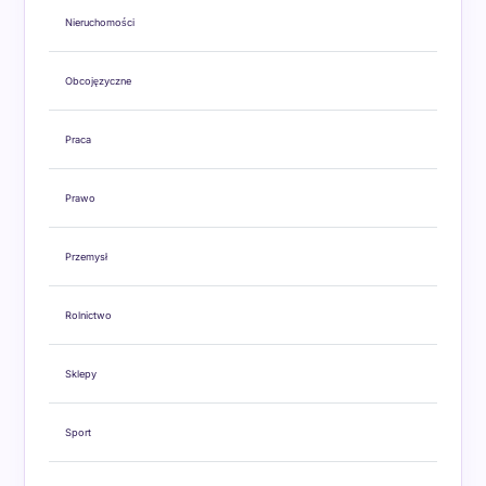
Nieruchomości
Obcojęzyczne
Praca
Prawo
Przemysł
Rolnictwo
Sklepy
Sport