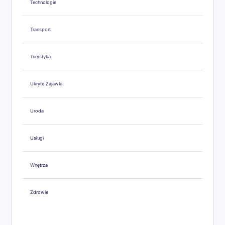
Technologie
Transport
Turystyka
Ukryte Zajawki
Uroda
Usługi
Wnętrza
Zdrowie