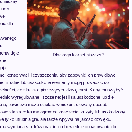
echniczny
tu ma
owe
nie dla
ywanego
u.
menty dęte
Dlaczego klarnet piszczy?
ane
ają
rnej konserwacji i czyszczenia, aby zapewnić ich prawidłowe
nie. Brudne lub uszkodzone elementy mogą prowadzić do
zelności, co skutkuje piszczącymi dźwiękami. Klapy muszą być
ednio wyregulowane i szczelne; jeśli są uszkodzone lub źle
one, powietrze może uciekać w niekontrolowany sposób.
owo stan stroika ma ogromne znaczenie; zużyty lub uszkodzony
nie tylko utrudnia grę, ale także wpływa na jakość dźwięku.
rna wymiana stroików oraz ich odpowiednie dopasowanie do