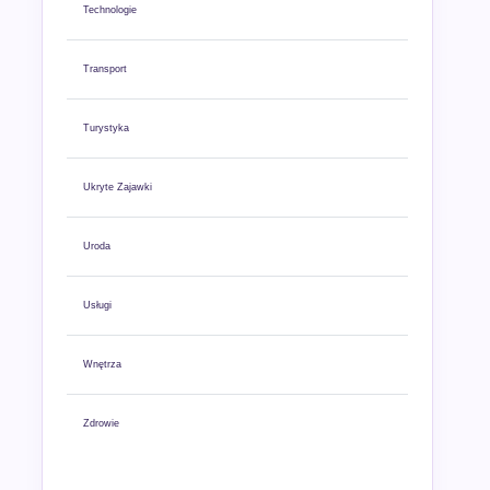
Technologie
Transport
Turystyka
Ukryte Zajawki
Uroda
Usługi
Wnętrza
Zdrowie