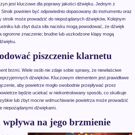
czyn jest kluczowe dla poprawy jakości dźwięku. Jednym z
. Stroik powinien być odpowiednio dopasowany do instrumentu oraz
ęty stroik może prowadzić do niepożądanych dźwięków. Kolejnym
 ustniku lub zbyt duża siła nacisku mogą powodować, że dźwięk
 ma ogromne znaczenie; brudne lub uszkodzone klapy mogą
dźwięku.
odować piszczenie klarnetu
ment brzmi. Wiele osób nie zdaje sobie sprawy, że niewłaściwe
nieprzyjemnych dźwięków. Kluczowym elementem jest prawidłowe
łączenie, aby powietrze mogło swobodnie przepływać przez
owietrze będzie uciekać w niekontrolowany sposób, co skutkuje
 szybkie lub zbyt mocne wdmuchiwanie powietrza może prowadzić
je niepożądanymi dźwiękami.
u wpływa na jego brzmienie