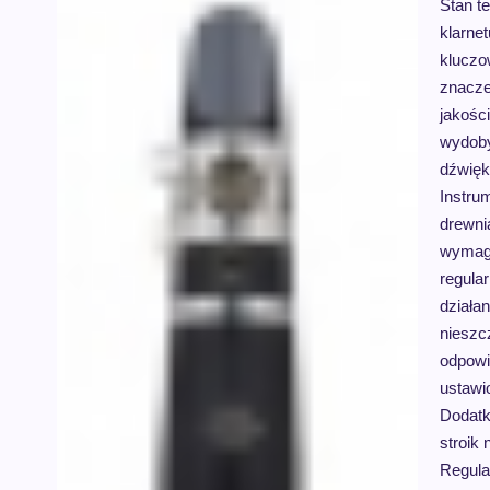
Stan t
klarne
klucz
znacze
jakości
wydob
dźwięk
Instru
drewni
wymag
regula
działa
nieszc
odpowi
ustawi
Dodatk
stroik 
Regula