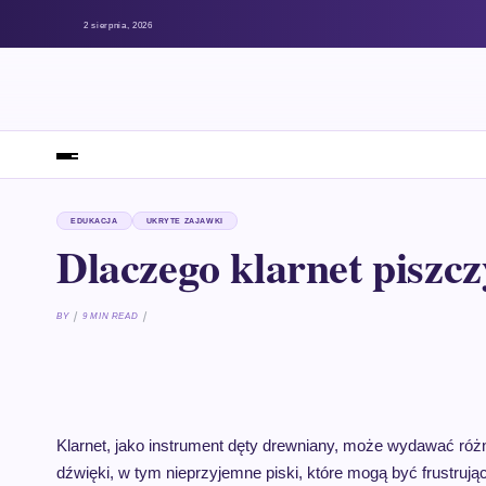
2 sierpnia, 2026
EDUKACJA
UKRYTE ZAJAWKI
Dlaczego klarnet piszc
BY
9 MIN READ
Klarnet, jako instrument dęty drewniany, może wydawać róż
dźwięki, w tym nieprzyjemne piski, które mogą być frustrują