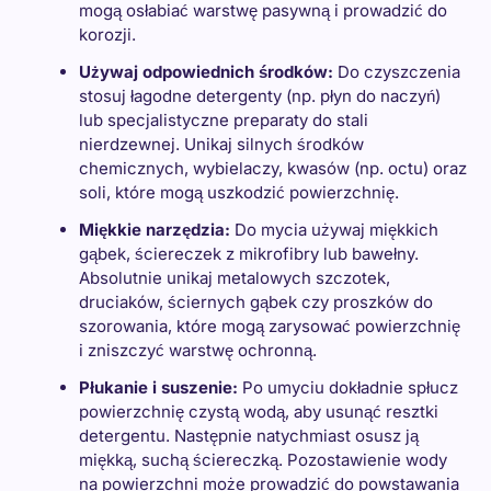
mogą osłabiać warstwę pasywną i prowadzić do
korozji.
Używaj odpowiednich środków:
Do czyszczenia
stosuj łagodne detergenty (np. płyn do naczyń)
lub specjalistyczne preparaty do stali
nierdzewnej. Unikaj silnych środków
chemicznych, wybielaczy, kwasów (np. octu) oraz
soli, które mogą uszkodzić powierzchnię.
Miękkie narzędzia:
Do mycia używaj miękkich
gąbek, ściereczek z mikrofibry lub bawełny.
Absolutnie unikaj metalowych szczotek,
druciaków, ściernych gąbek czy proszków do
szorowania, które mogą zarysować powierzchnię
i zniszczyć warstwę ochronną.
Płukanie i suszenie:
Po umyciu dokładnie spłucz
powierzchnię czystą wodą, aby usunąć resztki
detergentu. Następnie natychmiast osusz ją
miękką, suchą ściereczką. Pozostawienie wody
na powierzchni może prowadzić do powstawania