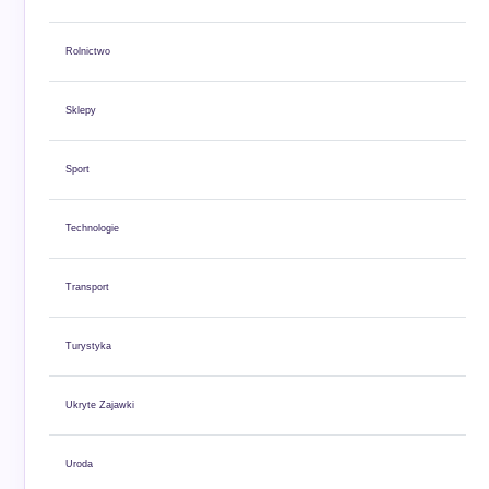
Rolnictwo
Sklepy
Sport
Technologie
Transport
Turystyka
Ukryte Zajawki
Uroda