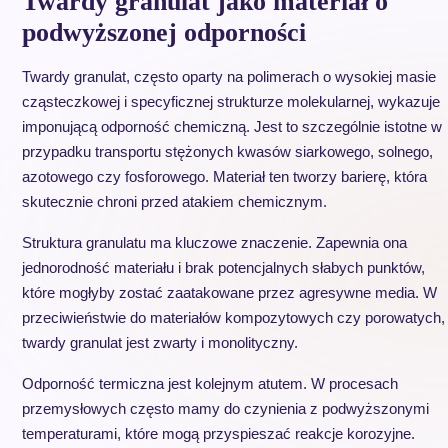
Twardy granulat jako materiał o
podwyższonej odporności
Twardy granulat, często oparty na polimerach o wysokiej masie
cząsteczkowej i specyficznej strukturze molekularnej, wykazuje
imponującą odporność chemiczną. Jest to szczególnie istotne w
przypadku transportu stężonych kwasów siarkowego, solnego,
azotowego czy fosforowego. Materiał ten tworzy barierę, która
skutecznie chroni przed atakiem chemicznym.
Struktura granulatu ma kluczowe znaczenie. Zapewnia ona
jednorodność materiału i brak potencjalnych słabych punktów,
które mogłyby zostać zaatakowane przez agresywne media. W
przeciwieństwie do materiałów kompozytowych czy porowatych,
twardy granulat jest zwarty i monolityczny.
Odporność termiczna jest kolejnym atutem. W procesach
przemysłowych często mamy do czynienia z podwyższonymi
temperaturami, które mogą przyspieszać reakcje korozyjne.