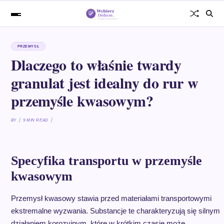
PRZEMYSŁ
Dlaczego to właśnie twardy
granulat jest idealny do rur w
przemyśle kwasowym?
BY
9 MIN READ
Specyfika transportu w przemyśle
kwasowym
Przemysł kwasowy stawia przed materiałami transportowymi
ekstremalne wyzwania. Substancje te charakteryzują się silnym
działaniem korozyjnym, które w krótkim czasie może