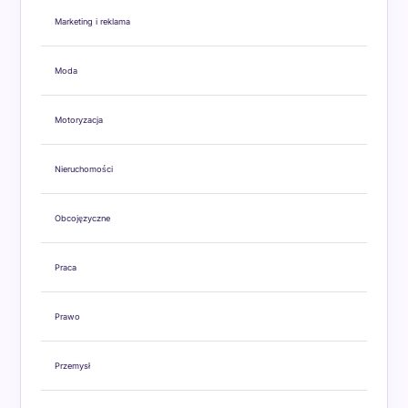
Marketing i reklama
Moda
Motoryzacja
Nieruchomości
Obcojęzyczne
Praca
Prawo
Przemysł