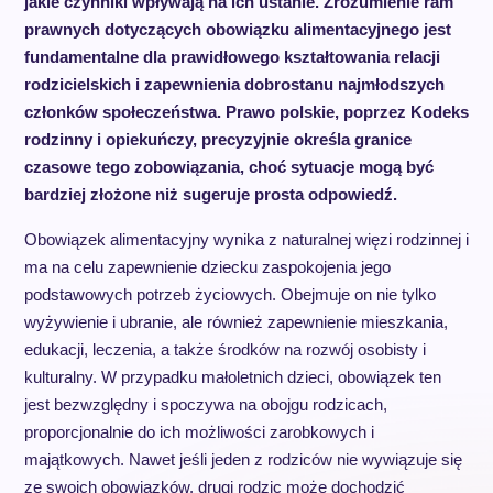
jakie czynniki wpływają na ich ustanie. Zrozumienie ram
prawnych dotyczących obowiązku alimentacyjnego jest
fundamentalne dla prawidłowego kształtowania relacji
rodzicielskich i zapewnienia dobrostanu najmłodszych
członków społeczeństwa. Prawo polskie, poprzez Kodeks
rodzinny i opiekuńczy, precyzyjnie określa granice
czasowe tego zobowiązania, choć sytuacje mogą być
bardziej złożone niż sugeruje prosta odpowiedź.
Obowiązek alimentacyjny wynika z naturalnej więzi rodzinnej i
ma na celu zapewnienie dziecku zaspokojenia jego
podstawowych potrzeb życiowych. Obejmuje on nie tylko
wyżywienie i ubranie, ale również zapewnienie mieszkania,
edukacji, leczenia, a także środków na rozwój osobisty i
kulturalny. W przypadku małoletnich dzieci, obowiązek ten
jest bezwzględny i spoczywa na obojgu rodzicach,
proporcjonalnie do ich możliwości zarobkowych i
majątkowych. Nawet jeśli jeden z rodziców nie wywiązuje się
ze swoich obowiązków, drugi rodzic może dochodzić