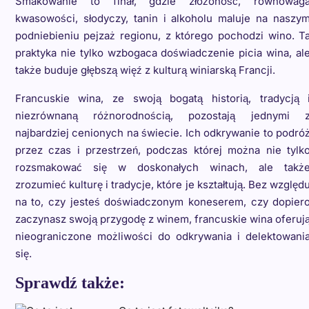
Smakowanie to finał, gdzie złożoność, równowag
kwasowości, słodyczy, tanin i alkoholu maluje na naszy
podniebieniu pejzaż regionu, z którego pochodzi wino. T
praktyka nie tylko wzbogaca doświadczenie picia wina, al
także buduje głębszą więź z kulturą winiarską Francji.
Francuskie wina, ze swoją bogatą historią, tradycją 
niezrównaną różnorodnością, pozostają jednymi 
najbardziej cenionych na świecie. Ich odkrywanie to podró
przez czas i przestrzeń, podczas której można nie tylk
rozsmakować się w doskonałych winach, ale takż
zrozumieć kulturę i tradycje, które je kształtują. Bez względ
na to, czy jesteś doświadczonym koneserem, czy dopier
zaczynasz swoją przygodę z winem, francuskie wina oferuj
nieograniczone możliwości do odkrywania i delektowani
się.
Sprawdź także: