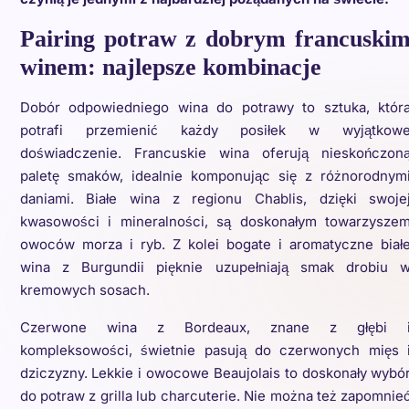
Pairing potraw z dobrym francuski
winem: najlepsze kombinacje
Dobór odpowiedniego wina do potrawy to sztuka, któr
potrafi przemienić każdy posiłek w wyjątkow
doświadczenie. Francuskie wina oferują nieskończon
paletę smaków, idealnie komponując się z różnorodnym
daniami. Białe wina z regionu Chablis, dzięki swoje
kwasowości i mineralności, są doskonałym towarzysze
owoców morza i ryb. Z kolei bogate i aromatyczne biał
wina z Burgundii pięknie uzupełniają smak drobiu 
kremowych sosach.
Czerwone wina z Bordeaux, znane z głębi 
kompleksowości, świetnie pasują do czerwonych mięs 
dziczyzny. Lekkie i owocowe Beaujolais to doskonały wybó
do potraw z grilla lub charcuterie. Nie można też zapomnie