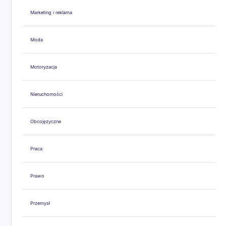
Marketing i reklama
Moda
Motoryzacja
Nieruchomości
Obcojęzyczne
Praca
Prawo
Przemysł