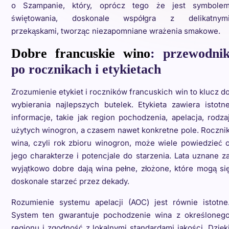
o Szampanie, który, oprócz tego że jest symbole
świętowania, doskonale współgra z delikatnym
przekąskami, tworząc niezapomniane wrażenia smakowe.
Dobre francuskie wino
: przewodni
po rocznikach i etykietach
Zrozumienie etykiet i roczników francuskich win to klucz d
wybierania najlepszych butelek. Etykieta zawiera istotn
informacje, takie jak region pochodzenia, apelacja, rodza
użytych winogron, a czasem nawet konkretne pole. Roczni
wina, czyli rok zbioru winogron, może wiele powiedzieć 
jego charakterze i potencjale do starzenia. Lata uznane z
wyjątkowo dobre dają wina pełne, złożone, które mogą si
doskonale starzeć przez dekady.
Rozumienie systemu apelacji (AOC) jest równie istotne
System ten gwarantuje pochodzenie wina z określoneg
regionu i zgodność z lokalnymi standardami jakości. Dzięk