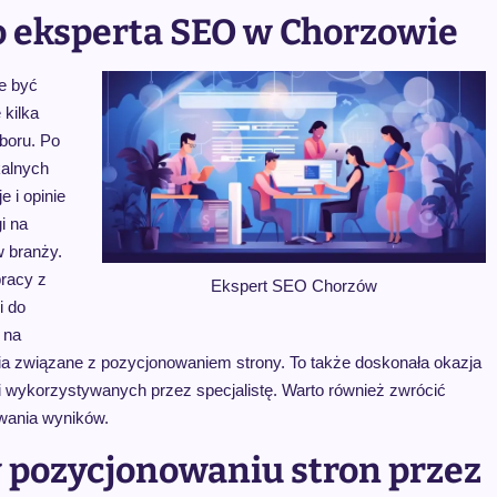
o eksperta SEO w Chorzowie
e być
 kilka
boru. Po
kalnych
 i opinie
i na
w branży.
racy z
Ekspert SEO Chorzów
i do
 na
ia związane z pozycjonowaniem strony. To także doskonała okazja
 wykorzystywanych przez specjalistę. Warto również zwrócić
owania wyników.
w pozycjonowaniu stron przez