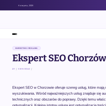
4 sierpnia, 2026
MARKETING I REKLAMA
Ekspert SEO Chorzó
BY
9 MIN READ
Ekspert SEO w Chorzowie oferuje szereg usług, które mają 
wyszukiwania. Wśród najważniejszych usług znajduje się a
technicznych oraz obszarów do poprawy. Dzięki temu właści
optymalizacji. Kolejną istotną usługą jest optymalizacja tr