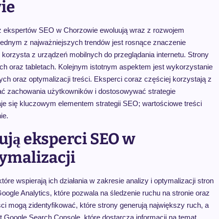
ie
zez ekspertów SEO w Chorzowie ewoluują wraz z rozwojem
 Jednym z najważniejszych trendów jest rosnące znaczenie
 korzysta z urządzeń mobilnych do przeglądania internetu. Strony
h oraz tabletach. Kolejnym istotnym aspektem jest wykorzystanie
ch oraz optymalizacji treści. Eksperci coraz częściej korzystają z
ywać zachowania użytkowników i dostosowywać strategie
aje się kluczowym elementem strategii SEO; wartościowe treści
ie.
ują eksperci SEO w
tymalizacji
re wspierają ich działania w zakresie analizy i optymalizacji stron
oogle Analytics, które pozwala na śledzenie ruchu na stronie oraz
i mogą zidentyfikować, które strony generują największy ruch, a
 Google Search Console, które dostarcza informacji na temat