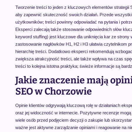
Tworzenie treści to jeden z kluczowych elementów strategii
aby zapewnić skuteczność swoich działań. Przede wszystkim
użytkowników; treści powinny odpowiadać na pytania i potrz
Eksperci zalecają także stosowanie odpowiednich słów kluc
keyword stuffing) jest kluczowe dla uniknięcia kar ze strony
zastosowanie nagłówków H1, H2 i H3 ułatwia czytelnikom 
hierarchię treści. Dodatkowo eksperci rekomendują wzbogacani
zwiększa atrakcyjność treści, ale także wpływa na czas sp
treści to kolejna istotna praktyka; świeże informacje są bar
Jakie znaczenie mają opin
SEO w Chorzowie
Opinie klientów odgrywają kluczową rolę w działaniach eks
oraz jej widoczność w internecie. Pozytywne recenzje mogą
wiele osób przed podjęciem decyzji o zakupie lub skorzysta
ważne jest aktywne zarządzanie opiniami i reagowanie na n