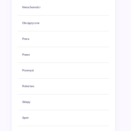
Nieruchomości
Obcojęzyczne
Praca
Prawo
Przemysł
Rolnictwo
Sklepy
Sport