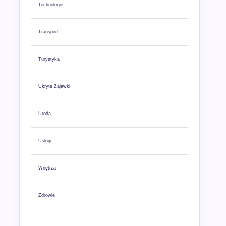
Technologie
Transport
Turystyka
Ukryte Zajawki
Uroda
Usługi
Wnętrza
Zdrowie