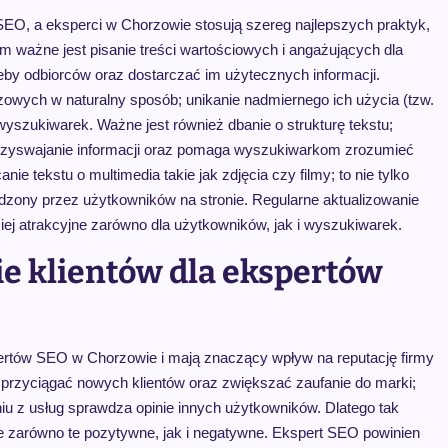
 SEO, a eksperci w Chorzowie stosują szereg najlepszych praktyk,
 ważne jest pisanie treści wartościowych i angażujących dla
eby odbiorców oraz dostarczać im użytecznych informacji.
zowych w naturalny sposób; unikanie nadmiernego ich użycia (tzw.
 wyszukiwarek. Ważne jest również dbanie o strukturę tekstu;
przyswajanie informacji oraz pomaga wyszukiwarkom zrozumieć
e tekstu o multimedia takie jak zdjęcia czy filmy; to nie tylko
ędzony przez użytkowników na stronie. Regularne aktualizowanie
dziej atrakcyjne zarówno dla użytkowników, jak i wyszukiwarek.
ie klientów dla ekspertów
pertów SEO w Chorzowie i mają znaczący wpływ na reputację firmy
 przyciągać nowych klientów oraz zwiększać zaufanie do marki;
niu z usług sprawdza opinie innych użytkowników. Dlatego tak
ie zarówno te pozytywne, jak i negatywne. Ekspert SEO powinien