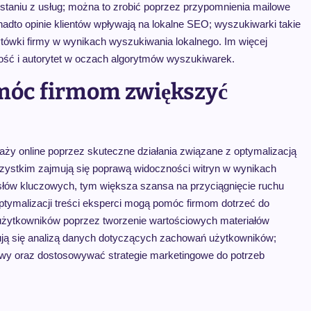
ystaniu z usług; można to zrobić poprzez przypomnienia mailowe
onadto opinie klientów wpływają na lokalne SEO; wyszukiwarki takie
zytówki firmy w wynikach wyszukiwania lokalnego. Im więcej
ność i autorytet w oczach algorytmów wyszukiwarek.
móc firmom zwiększyć
y online poprzez skuteczne działania związane z optymalizacją
szystkim zajmują się poprawą widoczności witryn w wynikach
słów kluczowych, tym większa szansa na przyciągnięcie ruchu
optymalizacji treści eksperci mogą pomóc firmom dotrzeć do
użytkowników poprzez tworzenie wartościowych materiałów
mują się analizą danych dotyczących zachowań użytkowników;
wy oraz dostosowywać strategie marketingowe do potrzeb