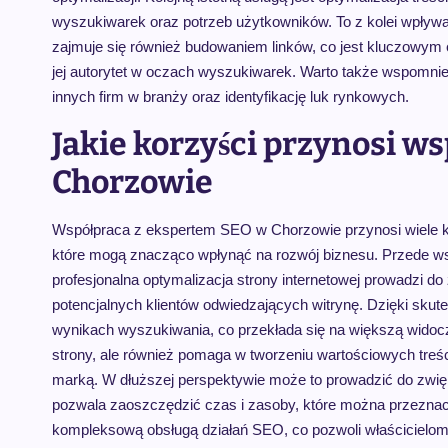
wyszukiwarek oraz potrzeb użytkowników. To z kolei wpływ
zajmuje się również budowaniem linków, co jest kluczowym 
jej autorytet w oczach wyszukiwarek. Warto także wspomnieć
innych firm w branży oraz identyfikację luk rynkowych.
Jakie korzyści przynosi w
Chorzowie
Współpraca z ekspertem SEO w Chorzowie przynosi wiele k
które mogą znacząco wpłynąć na rozwój biznesu. Przede w
profesjonalna optymalizacja strony internetowej prowadzi d
potencjalnych klientów odwiedzających witrynę. Dzięki s
wynikach wyszukiwania, co przekłada się na większą widoc
strony, ale również pomaga w tworzeniu wartościowych treści
marką. W dłuższej perspektywie może to prowadzić do zwięk
pozwala zaoszczędzić czas i zasoby, które można przeznaczy
kompleksową obsługą działań SEO, co pozwoli właścicielom f