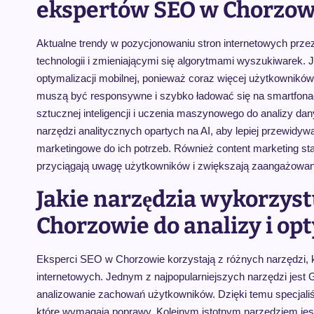
ekspertów SEO w Chorzow
Aktualne trendy w pozycjonowaniu stron internetowych pr
technologii i zmieniającymi się algorytmami wyszukiwarek.
optymalizacji mobilnej, ponieważ coraz więcej użytkowników
muszą być responsywne i szybko ładować się na smartfonac
sztucznej inteligencji i uczenia maszynowego do analizy dany
narzędzi analitycznych opartych na AI, aby lepiej przewid
marketingowe do ich potrzeb. Również content marketing st
przyciągają uwagę użytkowników i zwiększają zaangażowan
Jakie narzędzia wykorzyst
Chorzowie do analizy i op
Eksperci SEO w Chorzowie korzystają z różnych narzędzi, któ
internetowych. Jednym z najpopularniejszych narzędzi jest G
analizowanie zachowań użytkowników. Dzięki temu specjaliśc
które wymagają poprawy. Kolejnym istotnym narzędziem jest