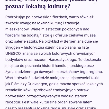
poznać lokalną kulturę?
Podróżując po norweskich fiordach, warto również
zwrócić uwagę na lokalną kulturę i tradycje
mieszkańców. Wiele miasteczek położonych nad
fiordami ma bogatą historię i oferuje ciekawe muzea
oraz galerie sztuki. Na przykład w Bergen znajduje się
Bryggen – historyczna dzielnica wpisana na listę
UNESCO, znana ze swoich kolorowych drewnianych
budynków oraz muzeum Hanzeatyckiego. To doskonałe
miejsce do poznania historii handlu morskiego oraz
życia codziennego dawnych mieszkańców tego regionu.
Warto również odwiedzić mniejsze miejscowości takie
jak Flåm czy Gudvangen, gdzie można spotkać lokalnych
rzemieślników i spróbować tradycyjnych potraw
norweskich przygotowywanych według starych
receptur. Festiwale kulturalne organizowane latem
często prezentują lokalne tańce, muzykę oraz sztukę