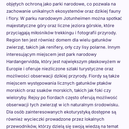
objętych ochroną jako parki narodowe, co pozwala na
zachowanie unikalnych ekosystemów oraz dzikiej fauny
i flory. W parku narodowym Jotunheimen można spotkać
majestatyczne góry oraz liczne jeziora górskie, które
przyciągają miłośników trekkingu i fotografii przyrody.
Region ten jest również domem dla wielu gatunków
zwierząt, takich jak renifery, orły czy lisy polarne. Innym
interesującym miejscem jest park narodowy
Hardangervidda, który jest największym płaskowyżem w
Europie i oferuje niezliczone szlaki turystyczne oraz
możliwości obserwacji dzikiej przyrody. Fiordy są także
miejscem występowania licznych gatunków ptaków
morskich oraz ssaków morskich, takich jak foki czy
wieloryby. Rejsy po fiordach często oferują możliwość
obserwacji tych zwierząt w ich naturalnym środowisku.
Dla osób zainteresowanych ekoturystyką dostępne są
również wycieczki prowadzone przez lokalnych
przewodników, którzy dzielą się swoją wiedzą na temat