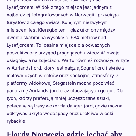
Lysefjordem. Widok z tego miejsca jest jednym z
najbardziej fotografowanych w Norwegii i przyciąga
turystów z całego świata. Kolejnym niezwykłym
miejscem jest Kjeragbolten – głaz utkniony między
dwoma skałami na wysokości 984 metrów nad
Lysefjordem. To idealne miejsce dla odważnych
poszukiwaczy przygód pragnących uwiecznić swoje
osiągnięcia na zdjęciach. Warto również rozważyć wizytę
w Aurlandsfjord, który jest gałęzią Sognefjord i słynie z
malowniczych widoków oraz spokojnej atmosfery. Z
platformy widokowej Stegastein można podziwiać
panoramę Aurlandsfjord oraz otaczających go gór. Dla
tych, którzy preferują mniej uczęszczane szlaki,
polecane są trasy wokół Hardangerfjord, gdzie można
odkrywać ukryte wodospady oraz urokliwe wioski
rybackie.
Fiordy Norwegia gdzie jechać aby