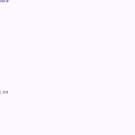
obra
, co