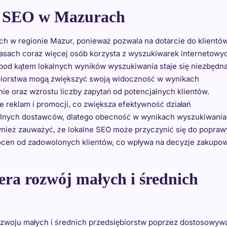
go SEO w Mazurach
ch w regionie Mazur, ponieważ pozwala na dotarcie do klientów
czasach coraz więcej osób korzysta z wyszukiwarek internetowy
a pod kątem lokalnych wyników wyszukiwania staje się niezbędna
ębiorstwa mogą zwiększyć swoją widoczność w wynikach
ie oraz wzrostu liczby zapytań od potencjalnych klientów.
 reklam i promocji, co zwiększa efektywność działań
kalnych dostawców, dlatego obecność w wynikach wyszukiwania 
ównież zauważyć, że lokalne SEO może przyczynić się do popraw
i ocen od zadowolonych klientów, co wpływa na decyzje zakupo
ra rozwój małych i średnich
ozwoju małych i średnich przedsiębiorstw poprzez dostosowyw