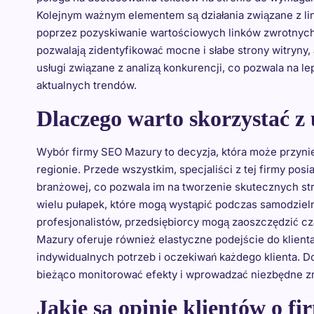
Kolejnym ważnym elementem są działania związane z lin
poprzez pozyskiwanie wartościowych linków zwrotnych
pozwalają zidentyfikować mocne i słabe strony witryn
usługi związane z analizą konkurencji, co pozwala na l
aktualnych trendów.
Dlaczego warto skorzystać 
Wybór firmy SEO Mazury to decyzja, która może przynie
regionie. Przede wszystkim, specjaliści z tej firmy pos
branżowej, co pozwala im na tworzenie skutecznych st
wielu pułapek, które mogą wystąpić podczas samodzielny
profesjonalistów, przedsiębiorcy mogą zaoszczędzić cz
Mazury oferuje również elastyczne podejście do klienta
indywidualnych potrzeb i oczekiwań każdego klienta. 
bieżąco monitorować efekty i wprowadzać niezbędne zm
Jakie są opinie klientów o 