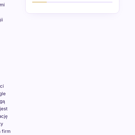
ami
ii
ci
gle
ogą
jest
ację
zy
 firm