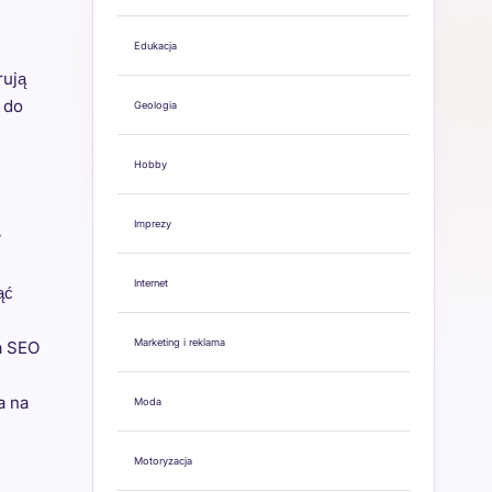
Edukacja
rują
 do
Geologia
Hobby
Imprezy
w
Internet
ąć
Marketing i reklama
a SEO
a na
Moda
Motoryzacja