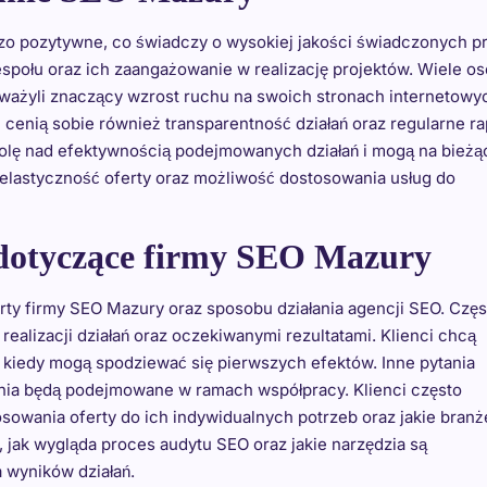
dzo pozytywne, co świadczy o wysokiej jakości świadczonych p
zespołu oraz ich zaangażowanie w realizację projektów. Wiele o
auważyli znaczący wzrost ruchu na swoich stronach internetowy
cenią sobie również transparentność działań oraz regularne ra
rolę nad efektywnością podejmowanych działań i mogą na bieżą
 elastyczność oferty oraz możliwość dostosowania usług do
a dotyczące firmy SEO Mazury
rty firmy SEO Mazury oraz sposobu działania agencji SEO. Częs
alizacji działań oraz oczekiwanymi rezultatami. Klienci chcą
 i kiedy mogą spodziewać się pierwszych efektów. Inne pytania
łania będą podejmowane w ramach współpracy. Klienci często
tosowania oferty do ich indywidualnych potrzeb oraz jakie branż
, jak wygląda proces audytu SEO oraz jakie narzędzia są
 wyników działań.