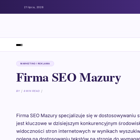
21 lipca, 2026
MARKETING I REKLAMA
Firma SEO Mazury
BY
8 MIN READ
Firma SEO Mazury specjalizuje się w dostosowywaniu st
jest kluczowe w dzisiejszym konkurencyjnym środowisku
widoczności stron internetowych w wynikach wyszukiwan
polega na dostosowaniu tekstów na stronie do wymaga