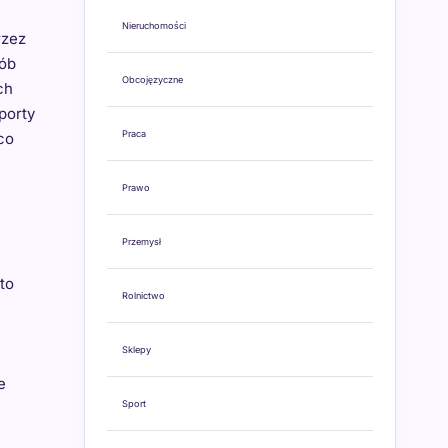
Nieruchomości
rzez
sób
Obcojęzyczne
ch
porty
Praca
co
Prawo
Przemysł
to
Rolnictwo
Sklepy
e
Sport