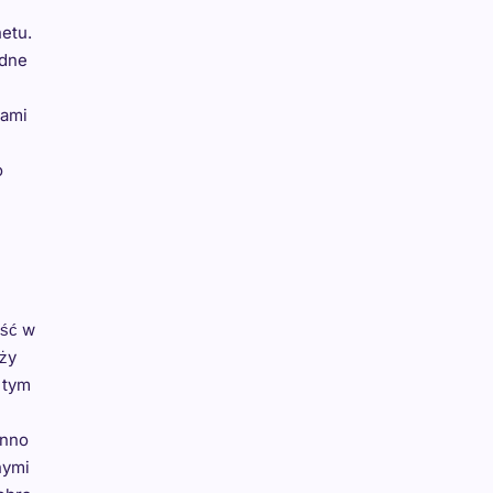
etu.
odne
tami
o
ość w
eży
 tym
inno
nymi