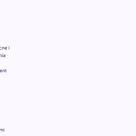
cne i
nia
ient
mi