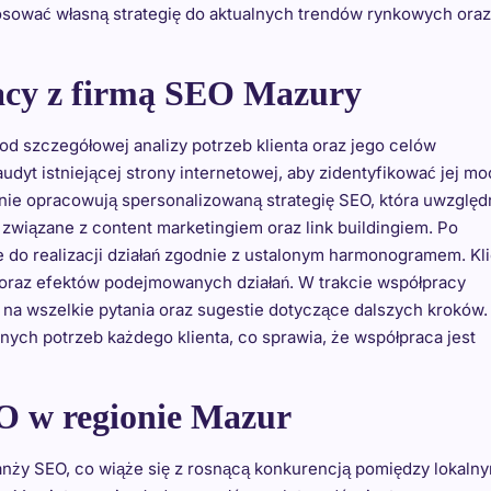
osować własną strategię do aktualnych trendów rynkowych oraz
acy z firmą SEO Mazury
d szczegółowej analizy potrzeb klienta oraz jego celów
dyt istniejącej strony internetowej, aby zidentyfikować jej mo
nie opracowują spersonalizowaną strategię SEO, która uwzględ
a związane z content marketingiem oraz link buildingiem. Po
je do realizacji działań zgodnie z ustalonym harmonogramem. Kl
 oraz efektów podejmowanych działań. W trakcie współpracy
ją na wszelkie pytania oraz sugestie dotyczące dalszych kroków.
nych potrzeb każdego klienta, co sprawia, że współpraca jest
EO w regionie Mazur
nży SEO, co wiąże się z rosnącą konkurencją pomiędzy lokalny