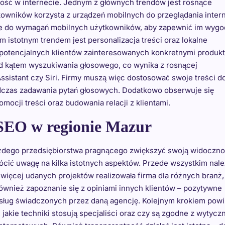
ość w internecie. Jednym z głównych trendów jest rosnące
owników korzysta z urządzeń mobilnych do przeglądania intern
we do wymagań mobilnych użytkowników, aby zapewnić im wyg
m istotnym trendem jest personalizacja treści oraz lokalne
o potencjalnych klientów zainteresowanych konkretnymi produk
od kątem wyszukiwania głosowego, co wynika z rosnącej
ssistant czy Siri. Firmy muszą więc dostosować swoje treści d
czas zadawania pytań głosowych. Dodatkowo obserwuje się
ocji treści oraz budowania relacji z klientami.
 SEO w regionie Mazur
ażdego przedsiębiorstwa pragnącego zwiększyć swoją widoczn
cić uwagę na kilka istotnych aspektów. Przede wszystkim nal
m więcej udanych projektów realizowała firma dla różnych branż,
również zapoznanie się z opiniami innych klientów – pozytywne
sług świadczonych przez daną agencję. Kolejnym krokiem pow
 jakie techniki stosują specjaliści oraz czy są zgodne z wytycz