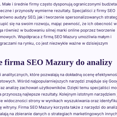
. Małe i średnie firmy często dysponują ograniczonymi budżet
teczne i przynosiły wymierne rezultaty. Specjaliści z firmy SEO
równo audyty SEO, jak i tworzenie spersonalizowanych strateg
upić się na swoim rozwoju, mając pewność, że ich obecność w
ga również w budowaniu silnej marki online poprzez tworzenie
lamowych. Współpraca z firmą SEO Mazury umożliwia małym i
raczami na rynku, co jest niezwykle ważne w dzisiejszym
je firma SEO Mazury do analizy
analitycznych, które pozwalają na dokładną ocenę efektywnoś
netowych. Wśród najpopularniejszych narzędzi znajduje się Goo
oraz analizę zachowań użytkowników. Dzięki temu specjaliści m
ia przynoszą najlepsze rezultaty. Kolejnym istotnym narzędziem 
e widoczności strony w wynikach wyszukiwania oraz identyfik
itryny. Firma SEO Mazury korzysta także z narzędzi do anali
alają na zbieranie danych o strategiach marketingowych innych