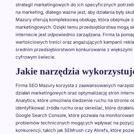
strategii marketingowych do ich specyficznych potrzeb
na marketing, dlatego ważne jest, aby działania były sku
Mazury oferują kompleksową obsługę, która obejmuje za
marketingowych. Dzięki temu przedsiębiorstwa mogą sk
internecie jest odpowiednio zarządzana. Firma ta poma
wartościowych treści oraz angażujących kampanii rek
średnim przedsiębiorstwom konkurowanie z większymi g
cyfrowym świecie.
Jakie narzędzia wykorzystu
Firma SEO Mazury korzysta z zaawansowanych narzędzi 
działań marketingowych oraz optymalizację stron inter
Analytics, które umożliwia śledzenie ruchu na stronie 
identyfikować źródła ruchu oraz określać, które działan
Google Search Console, które pozwala na monitorowani
problemów technicznych mogących wpływać na pozycję w
konkurencji, takich jak SEMrush czy Ahrefs, które pozw