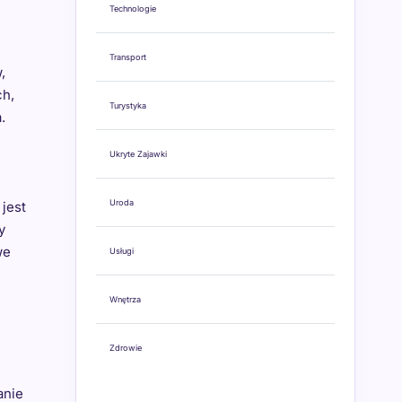
Technologie
Transport
,
ch,
Turystyka
.
Ukryte Zajawki
Uroda
jest
y
we
Usługi
Wnętrza
Zdrowie
anie