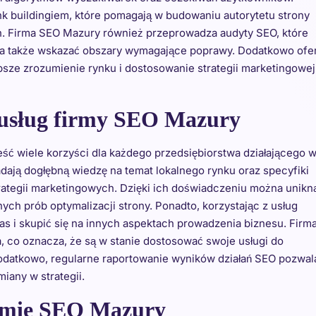
k buildingiem, które pomagają w budowaniu autorytetu strony
. Firma SEO Mazury również przeprowadza audyty SEO, które
y, a także wskazać obszary wymagające poprawy. Dodatkowo ofe
epsze zrozumienie rynku i dostosowanie strategii marketingowej
z usług firmy SEO Mazury
ść wiele korzyści dla każdego przedsiębiorstwa działającego 
iadają dogłębną wiedzę na temat lokalnego rynku oraz specyfiki
rategii marketingowych. Dzięki ich doświadczeniu można unikn
ch prób optymalizacji strony. Ponadto, korzystając z usług
as i skupić się na innych aspektach prowadzenia biznesu. Firm
, co oznacza, że są w stanie dostosować swoje usługi do
Dodatkowo, regularne raportowanie wyników działań SEO pozwal
iany w strategii.
firmie SEO Mazury