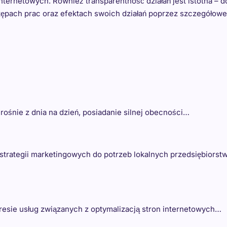
ernetowych. Również transparentność działań jest istotna – d
tępach prac oraz efektach swoich działań poprzez szczegółowe
rośnie z dnia na dzień, posiadanie silnej obecności…
trategii marketingowych do potrzeb lokalnych przedsiębiorstw
kresie usług związanych z optymalizacją stron internetowych…