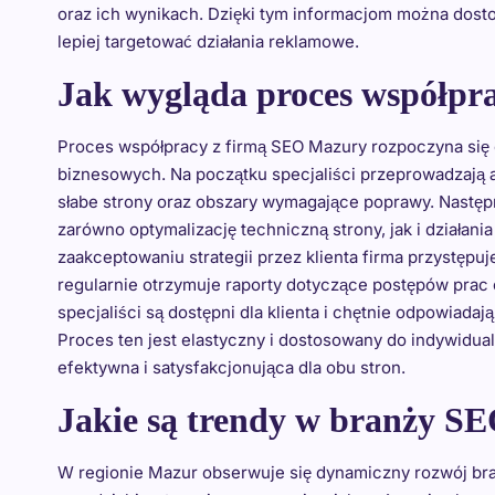
oraz ich wynikach. Dzięki tym informacjom można dost
lepiej targetować działania reklamowe.
Jak wygląda proces współpr
Proces współpracy z firmą SEO Mazury rozpoczyna się o
biznesowych. Na początku specjaliści przeprowadzają au
słabe strony oraz obszary wymagające poprawy. Następ
zarówno optymalizację techniczną strony, jak i działani
zaakceptowaniu strategii przez klienta firma przystępu
regularnie otrzymuje raporty dotyczące postępów prac
specjaliści są dostępni dla klienta i chętnie odpowiada
Proces ten jest elastyczny i dostosowany do indywidual
efektywna i satysfakcjonująca dla obu stron.
Jakie są trendy w branży S
W regionie Mazur obserwuje się dynamiczny rozwój bra