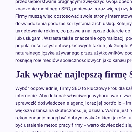
przedsiębiorstwami pragnącymi zwiększyć swoją obecn
znaczenie mobilnego SEO, ponieważ coraz więcej użytk
Firmy muszą więc dostosować swoje strony interneto
doświadczenia podczas korzystania z ich usług. Kolejny
targetowanie reklam, co pozwala na lepsze dotarcie d
lub usługami. Wzrasta także znaczenie optymalizacji p
popularności asystentów głosowych takich jak Google A
naturalnego języka używanego przez użytkowników pod
rosnącą rolę mediów społecznościowych jako kanału prom
Jak wybrać najlepszą firmę
Wybór odpowiedniej firmy SEO to kluczowy krok dla k
internecie. Aby dokonać właściwego wyboru, warto zwró
sprawdzić doświadczenie agencji oraz jej portfolio – i
większa szansa na skuteczność jej działań. Ważne jest 
rekomendacje mogą być dobrym wskaźnikiem jakości u
być ustalenie metod pracy firmy – warto dowiedzieć się,