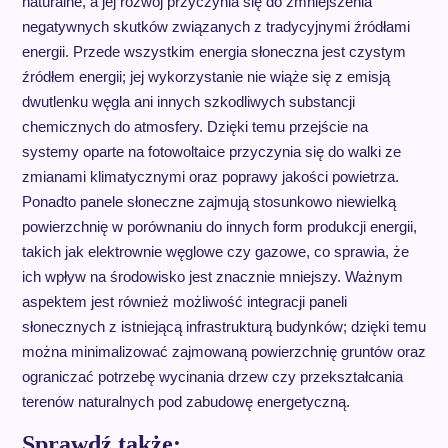
naturalne, a jej rozwój przyczynia się do zmniejszenia
negatywnych skutków związanych z tradycyjnymi źródłami
energii. Przede wszystkim energia słoneczna jest czystym
źródłem energii; jej wykorzystanie nie wiąże się z emisją
dwutlenku węgla ani innych szkodliwych substancji
chemicznych do atmosfery. Dzięki temu przejście na
systemy oparte na fotowoltaice przyczynia się do walki ze
zmianami klimatycznymi oraz poprawy jakości powietrza.
Ponadto panele słoneczne zajmują stosunkowo niewielką
powierzchnię w porównaniu do innych form produkcji energii,
takich jak elektrownie węglowe czy gazowe, co sprawia, że
ich wpływ na środowisko jest znacznie mniejszy. Ważnym
aspektem jest również możliwość integracji paneli
słonecznych z istniejącą infrastrukturą budynków; dzięki temu
można minimalizować zajmowaną powierzchnię gruntów oraz
ograniczać potrzebę wycinania drzew czy przekształcania
terenów naturalnych pod zabudowę energetyczną.
Sprawdź także: