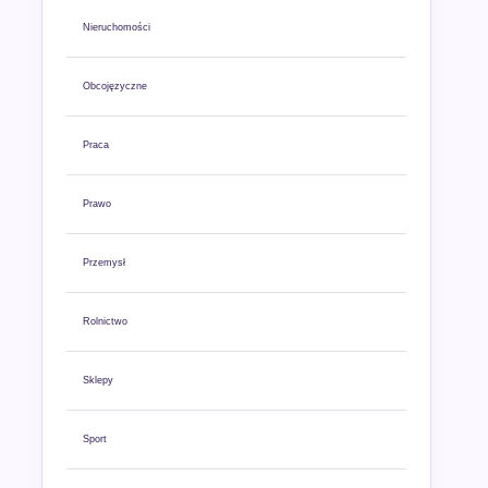
Nieruchomości
Obcojęzyczne
Praca
Prawo
Przemysł
Rolnictwo
Sklepy
Sport