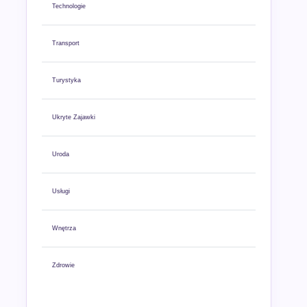
Technologie
Transport
Turystyka
Ukryte Zajawki
Uroda
Usługi
Wnętrza
Zdrowie