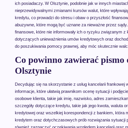
ich posiadaczy. W Olsztynie, podobnie jak w innych miastac
nieprzewidywalnymi zmianami kursów walut, które wpływają 
kredytu, co prowadzi do stresu i obaw o przyszłość finans
abuzywne, które mogą być uznane za nieważne przez sądy. Kl
finansowe, które nie informowały ich o ryzyku związanym z
dotyczących unieważnienia umów kredytowych oraz dochodz
do poszukiwania pomocy prawnej, aby móc skutecznie walcz
Co powinno zawierać pismo 
Olsztynie
Decydując się na skorzystanie z usług kancelarii frankowe
informacje, które ułatwią prawnikom ocenę sytuacji i podję
osobowe klienta, takie jak imię, nazwisko, adres zamieszk
szczegóły dotyczące kredytu, takie jak jego kwota, waluta o
kredytowej oraz wszelkiej korespondencji z bankiem, która
kredytem oraz dotychczasowych prób rozwiązania sytuacji 
również zaznaczyć oczekiwania względem kancelarii oraz p