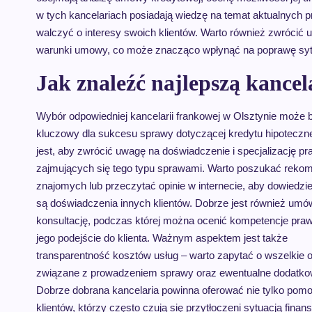
w tych kancelariach posiadają wiedzę na temat aktualnych 
walczyć o interesy swoich klientów. Warto również zwróci
warunki umowy, co może znacząco wpłynąć na poprawę sytua
Jak znaleźć najlepszą kance
Wybór odpowiedniej kancelarii frankowej w Olsztynie może 
kluczowy dla sukcesu sprawy dotyczącej kredytu hipoteczne
jest, aby zwrócić uwagę na doświadczenie i specjalizację p
zajmujących się tego typu sprawami. Warto poszukać rekom
znajomych lub przeczytać opinie w internecie, aby dowiedzieć
są doświadczenia innych klientów. Dobrze jest również umów
konsultację, podczas której można ocenić kompetencje praw
jego podejście do klienta. Ważnym aspektem jest także
transparentność kosztów usług – warto zapytać o wszelkie o
związane z prowadzeniem sprawy oraz ewentualne dodatko
Dobrze dobrana kancelaria powinna oferować nie tylko pomo
klientów, którzy często czują się przytłoczeni sytuacją finan