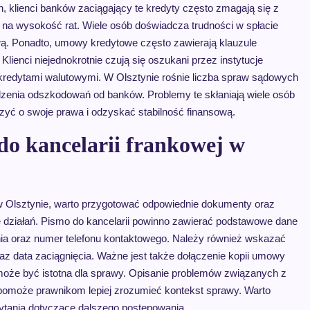
h, klienci banków zaciągający te kredyty często zmagają się z
na wysokość rat. Wiele osób doświadcza trudności w spłacie
ową. Ponadto, umowy kredytowe często zawierają klauzule
ienci niejednokrotnie czują się oszukani przez instytucje
 kredytami walutowymi. W Olsztynie rośnie liczba spraw sądowych
enia odszkodowań od banków. Problemy te skłaniają wiele osób
yć o swoje prawa i odzyskać stabilność finansową.
do kancelarii frankowej w
j w Olsztynie, warto przygotować odpowiednie dokumenty oraz
cie działań. Pismo do kancelarii powinno zawierać podstawowe dane
ania oraz numer telefonu kontaktowego. Należy również wskazać
raz data zaciągnięcia. Ważne jest także dołączenie kopii umowy
 może być istotna dla sprawy. Opisanie problemów związanych z
pomoże prawnikom lepiej zrozumieć kontekst sprawy. Warto
ytania dotyczące dalszego postępowania.