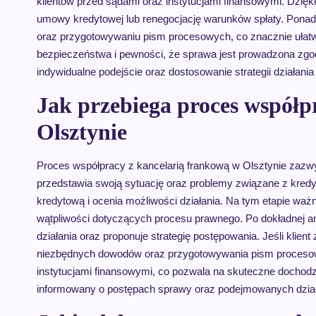
klientów przed sądami oraz instytucjami finansowymi. Dzię
umowy kredytowej lub renegocjację warunków spłaty. Pona
oraz przygotowywaniu pism procesowych, co znacznie ułatwi
bezpieczeństwa i pewności, że sprawa jest prowadzona zgod
indywidualne podejście oraz dostosowanie strategii działania
Jak przebiega proces współp
Olsztynie
Proces współpracy z kancelarią frankową w Olsztynie zazwyc
przedstawia swoją sytuację oraz problemy związane z kre
kredytową i ocenia możliwości działania. Na tym etapie waż
wątpliwości dotyczących procesu prawnego. Po dokładnej an
działania oraz proponuje strategię postępowania. Jeśli klien
niezbędnych dowodów oraz przygotowywania pism procesowyc
instytucjami finansowymi, co pozwala na skuteczne dochodzen
informowany o postępach sprawy oraz podejmowanych dział