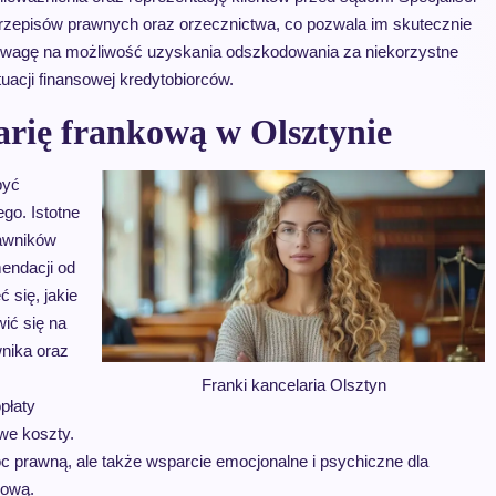
przepisów prawnych oraz orzecznictwa, co pozwala im skutecznie
ć uwagę na możliwość uzyskania odszkodowania za niekorzystne
cji finansowej kredytobiorców.
larię frankową w Olsztynie
być
go. Istotne
rawników
endacji od
 się, jakie
ić się na
nika oraz
Franki kancelaria Olsztyn
płaty
we koszty.
c prawną, ale także wsparcie emocjonalne i psychiczne dla
sową.