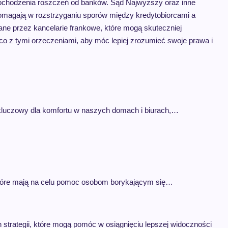
dochodzenia roszczeń od banków. Sąd Najwyższy oraz inne
e pomagają w rozstrzyganiu sporów między kredytobiorcami a
e przez kancelarie frankowe, które mogą skuteczniej
ąco z tymi orzeczeniami, aby móc lepiej zrozumieć swoje prawa i
kluczowy dla komfortu w naszych domach i biurach,…
 które mają na celu pomoc osobom borykającym się…
trategii, które mogą pomóc w osiągnięciu lepszej widoczności