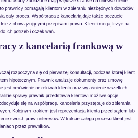
ki temu osoby zadłużone mają większe szanse na unieważnienie
dto prawnicy pomagają klientom w zbieraniu niezbędnych dowodów
a cały proces. Współpraca z kancelarią daje także poczucie
nie z obowiązującymi przepisami prawa. Klienci mogą liczyć na
 do ich potrzeb i oczekiwań.
racy z kancelarią frankową w
zaj rozpoczyna się od pierwszej konsultacji, podczas której klient
dytem hipotecznym. Prawnik analizuje dokumenty oraz umowę
ne jest omówienie oczekiwań klienta oraz wyjaśnienie wszelkich
alizie sprawy prawnik przedstawia klientowi możliwe opcje
t zdecyduje się na współpracę, kancelaria przystępuje do zbierania
h. Kolejnym krokiem jest reprezentacja klienta przed sądem lub
ie swoich praw i interesów. W trakcie całego procesu klient jest
aniach przez prawników.