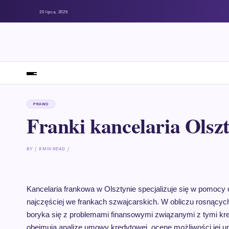
20 lipca, 2026
PRAWO
Franki kancelaria Olsz
BY
8 MIN READ
Kancelaria frankowa w Olsztynie specjalizuje się w pomocy 
najczęściej we frankach szwajcarskich. W obliczu rosnących
boryka się z problemami finansowymi związanymi z tymi kre
obejmują analizę umowy kredytowej, ocenę możliwości jej un