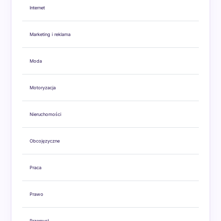
Internet
Marketing i reklama
Moda
Motoryzacja
Nieruchomości
Obcojęzyczne
Praca
Prawo
Przemysł